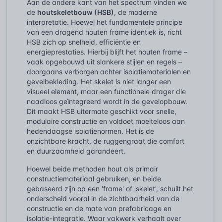
Aan de andere kant van het spectrum vinden we
de
houtskeletbouw (HSB)
, de moderne
interpretatie. Hoewel het fundamentele principe
van een dragend houten frame identiek is, richt
HSB zich op snelheid, efficiëntie en
energieprestaties. Hierbij blijft het houten frame –
vaak opgebouwd uit slankere stijlen en regels –
doorgaans verborgen achter isolatiematerialen en
gevelbekleding. Het skelet is niet langer een
visueel element, maar een functionele drager die
naadloos geïntegreerd wordt in de gevelopbouw.
Dit maakt HSB uitermate geschikt voor snelle,
modulaire constructie en voldoet moeiteloos aan
hedendaagse isolatienormen. Het is de
onzichtbare kracht, de ruggengraat die comfort
en duurzaamheid garandeert.
Hoewel beide methoden hout als primair
constructiemateriaal gebruiken, en beide
gebaseerd zijn op een 'frame' of 'skelet', schuilt het
onderscheid vooral in de zichtbaarheid van de
constructie en de mate van prefabricage en
isolatie-integratie. Waar vakwerk verhaalt over