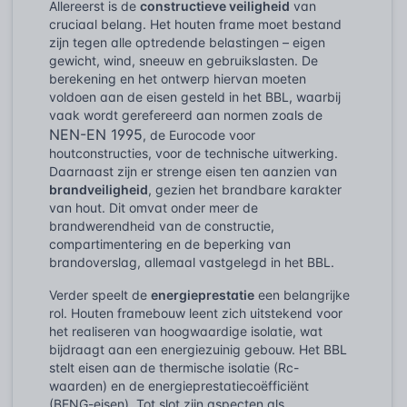
Allereerst is de
constructieve veiligheid
van
cruciaal belang. Het houten frame moet bestand
zijn tegen alle optredende belastingen – eigen
gewicht, wind, sneeuw en gebruikslasten. De
berekening en het ontwerp hiervan moeten
voldoen aan de eisen gesteld in het BBL, waarbij
vaak wordt gerefereerd aan normen zoals de
NEN-EN 1995
, de Eurocode voor
houtconstructies, voor de technische uitwerking.
Daarnaast zijn er strenge eisen ten aanzien van
brandveiligheid
, gezien het brandbare karakter
van hout. Dit omvat onder meer de
brandwerendheid van de constructie,
compartimentering en de beperking van
brandoverslag, allemaal vastgelegd in het BBL.
Verder speelt de
energieprestatie
een belangrijke
rol. Houten framebouw leent zich uitstekend voor
het realiseren van hoogwaardige isolatie, wat
bijdraagt aan een energiezuinig gebouw. Het BBL
stelt eisen aan de thermische isolatie (Rc-
waarden) en de energieprestatiecoëfficiënt
(BENG-eisen). Tot slot zijn aspecten als