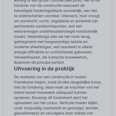
woning of een groter commercieel pand. Het lichte
karakter van de constructie reduceert de
benodigde funderingsdiepte aanzienlijk, een niet
te onderschatten voordeel. Uiteraard, hout vraagt
om aandacht; vocht, ongedierte en schimmel zijn
permanente aandachtspunten, wat een
weloverwogen onderhoudsstrategie noodzakelijk
maakt. Hedendaags zien we het vaak terug,
geïntegreerd met hoogwaardige isolatie en
moderne afwerkingen, wat resulteert in uiterst
energie-efficiënte en comfortabele gebouwen.
Vakwerkhuizen, die iconische bouwwerken,
illustreren dit principe perfect.
Uitvoering in de praktijk
De realisatie van een constructie in houten
framebouw begint, zoals bij elke deugdelijke bouw,
met de fundering; deze moet de krachten van het
latere houten bouwwerk adequaat kunnen
opnemen. Bovenop dit fundament start het
opbouwen van het casco. Verticale houten stijlen,
vaak zorgvuldig voorbereid en gezaagd, worden
gepositioneerd en vervolgens door middel van