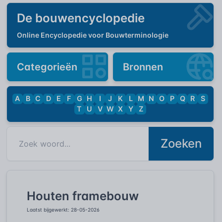
De bouwencyclopedie
Online Encyclopedie voor Bouwterminologie
Categorieën
Bronnen
A
B
C
D
E
F
G
H
I
J
K
L
M
N
O
P
Q
R
S
T
U
V
W
X
Y
Z
Zoeken
Houten framebouw
Laatst bijgewerkt: 28-05-2026