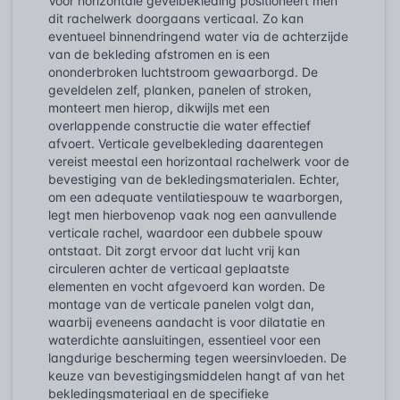
Voor horizontale gevelbekleding positioneert men
dit rachelwerk doorgaans verticaal. Zo kan
eventueel binnendringend water via de achterzijde
van de bekleding afstromen en is een
ononderbroken luchtstroom gewaarborgd. De
geveldelen zelf, planken, panelen of stroken,
monteert men hierop, dikwijls met een
overlappende constructie die water effectief
afvoert. Verticale gevelbekleding daarentegen
vereist meestal een horizontaal rachelwerk voor de
bevestiging van de bekledingsmaterialen. Echter,
om een adequate ventilatiespouw te waarborgen,
legt men hierbovenop vaak nog een aanvullende
verticale rachel, waardoor een dubbele spouw
ontstaat. Dit zorgt ervoor dat lucht vrij kan
circuleren achter de verticaal geplaatste
elementen en vocht afgevoerd kan worden. De
montage van de verticale panelen volgt dan,
waarbij eveneens aandacht is voor dilatatie en
waterdichte aansluitingen, essentieel voor een
langdurige bescherming tegen weersinvloeden. De
keuze van bevestigingsmiddelen hangt af van het
bekledingsmateriaal en de specifieke