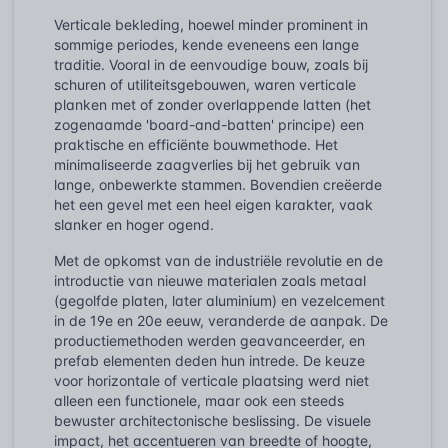
Verticale bekleding, hoewel minder prominent in
sommige periodes, kende eveneens een lange
traditie. Vooral in de eenvoudige bouw, zoals bij
schuren of utiliteitsgebouwen, waren verticale
planken met of zonder overlappende latten (het
zogenaamde 'board-and-batten' principe) een
praktische en efficiënte bouwmethode. Het
minimaliseerde zaagverlies bij het gebruik van
lange, onbewerkte stammen. Bovendien creëerde
het een gevel met een heel eigen karakter, vaak
slanker en hoger ogend.
Met de opkomst van de industriële revolutie en de
introductie van nieuwe materialen zoals metaal
(gegolfde platen, later aluminium) en vezelcement
in de 19e en 20e eeuw, veranderde de aanpak. De
productiemethoden werden geavanceerder, en
prefab elementen deden hun intrede. De keuze
voor horizontale of verticale plaatsing werd niet
alleen een functionele, maar ook een steeds
bewuster architectonische beslissing. De visuele
impact, het accentueren van breedte of hoogte,