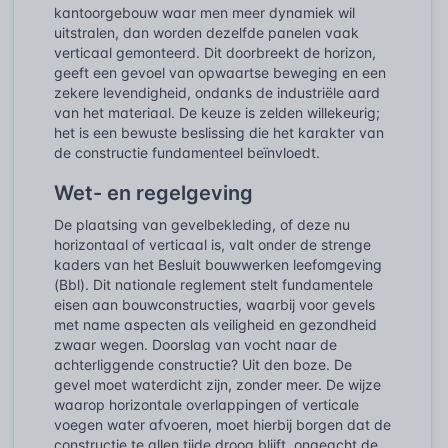
kantoorgebouw waar men meer dynamiek wil
uitstralen, dan worden dezelfde panelen vaak
verticaal gemonteerd. Dit doorbreekt de horizon,
geeft een gevoel van opwaartse beweging en een
zekere levendigheid, ondanks de industriële aard
van het materiaal. De keuze is zelden willekeurig;
het is een bewuste beslissing die het karakter van
de constructie fundamenteel beïnvloedt.
Wet- en regelgeving
De plaatsing van gevelbekleding, of deze nu
horizontaal of verticaal is, valt onder de strenge
kaders van het Besluit bouwwerken leefomgeving
(Bbl). Dit nationale reglement stelt fundamentele
eisen aan bouwconstructies, waarbij voor gevels
met name aspecten als veiligheid en gezondheid
zwaar wegen. Doorslag van vocht naar de
achterliggende constructie? Uit den boze. De
gevel moet waterdicht zijn, zonder meer. De wijze
waarop horizontale overlappingen of verticale
voegen water afvoeren, moet hierbij borgen dat de
constructie te allen tijde droog blijft, ongeacht de