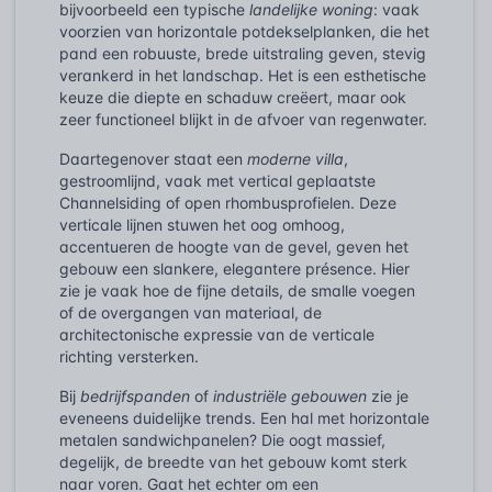
bijvoorbeeld een typische
landelijke woning
: vaak
voorzien van horizontale potdekselplanken, die het
pand een robuuste, brede uitstraling geven, stevig
verankerd in het landschap. Het is een esthetische
keuze die diepte en schaduw creëert, maar ook
zeer functioneel blijkt in de afvoer van regenwater.
Daartegenover staat een
moderne villa
,
gestroomlijnd, vaak met vertical geplaatste
Channelsiding of open rhombusprofielen. Deze
verticale lijnen stuwen het oog omhoog,
accentueren de hoogte van de gevel, geven het
gebouw een slankere, elegantere présence. Hier
zie je vaak hoe de fijne details, de smalle voegen
of de overgangen van materiaal, de
architectonische expressie van de verticale
richting versterken.
Bij
bedrijfspanden
of
industriële gebouwen
zie je
eveneens duidelijke trends. Een hal met horizontale
metalen sandwichpanelen? Die oogt massief,
degelijk, de breedte van het gebouw komt sterk
naar voren. Gaat het echter om een