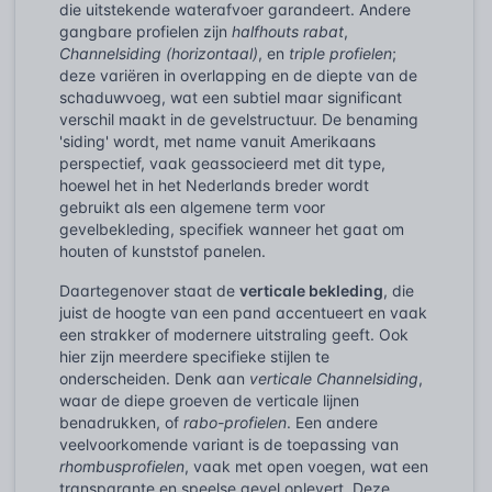
die uitstekende waterafvoer garandeert. Andere
gangbare profielen zijn
halfhouts rabat
,
Channelsiding (horizontaal)
, en
triple profielen
;
deze variëren in overlapping en de diepte van de
schaduwvoeg, wat een subtiel maar significant
verschil maakt in de gevelstructuur. De benaming
'siding' wordt, met name vanuit Amerikaans
perspectief, vaak geassocieerd met dit type,
hoewel het in het Nederlands breder wordt
gebruikt als een algemene term voor
gevelbekleding, specifiek wanneer het gaat om
houten of kunststof panelen.
Daartegenover staat de
verticale bekleding
, die
juist de hoogte van een pand accentueert en vaak
een strakker of modernere uitstraling geeft. Ook
hier zijn meerdere specifieke stijlen te
onderscheiden. Denk aan
verticale Channelsiding
,
waar de diepe groeven de verticale lijnen
benadrukken, of
rabo-profielen
. Een andere
veelvoorkomende variant is de toepassing van
rhombusprofielen
, vaak met open voegen, wat een
transparante en speelse gevel oplevert. Deze