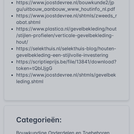
https://www.joostdevree.nl/bouwkunde2/jp
gu/uitbouw_aanbouw_www_houtinfo_nl.pdf
https://www.joostdevree.nl/shtmls/zweeds_r
abat.shtml
https://www.plastica.nl/gevelbekleding/hout
/stijlen-profielen/verticale-gevelbekleding-
hout/
https://selekthuis.nl/selekthuis-blog/houten-
gevelbekleding-een-stijlvolle-investering
https://scriptieprijs.be/file/13841/download?
token=tQbIJjgG
https://www.joostdevree.nl/shtmls/gevelbek
leding.shtml
Categorieën:
Bouwkundige Onderdelen en Toebehoren