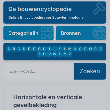
De bouwencyclopedie
Online Encyclopedie voor Bouwterminologie
Categorieën
Bronnen
A
B
C
D
E
F
G
H
I
J
K
L
M
N
O
P
Q
R
S
T
U
V
W
X
Y
Z
Zoeken
Horizontale en verticale
gevelbekleding