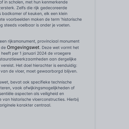
n of in scholen, met hun kenmerkende
ersterk. Zelfs die rijk gedecoreerde
’s badkamer of keuken, elk een klein
rete voorbeelden maken de term ‘historische
og steeds voelbaar is onder je voeten.
 een rijksmonument, provinciaal monument
Omgevingswet
n de
. Deze wet vormt het
heeft per 1 januari 2024 de vroegere
estauratiewerkzaamheden aan dergelijke
vereist. Het doel hierachter is eenduidig:
van de vloer, moet gewaarborgd blijven.
wet, bevat ook specifieke technische
teren, vaak afwijkingsmogelijkheden of
entiële aspecten als veiligheid en
e van historische vloerconstructies. Hierbij
riginele karakter centraal.