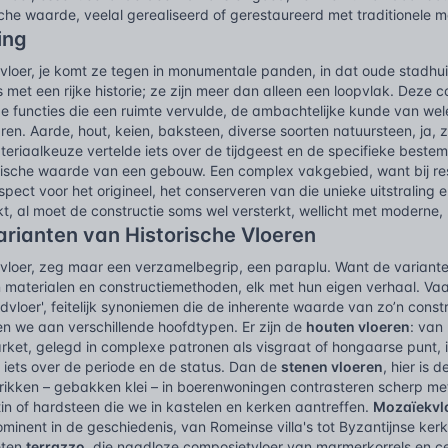
ische waarde, veelal gerealiseerd of gerestaureerd met traditionele 
ing
 vloer, je komt ze tegen in monumentale panden, in dat oude stadhui
met een rijke historie; ze zijn meer dan alleen een loopvlak. Deze 
e functies die een ruimte vervulde, de ambachtelijke kunde van wele
n. Aarde, hout, keien, baksteen, diverse soorten natuursteen, ja, 
teriaalkeuze vertelde iets over de tijdgeest en de specifieke best
rische waarde van een gebouw. Een complex vakgebied, want bij rest
pect voor het origineel, het conserveren van die unieke uitstraling en
, al moet de constructie soms wel versterkt, wellicht met moderne, 
arianten van Historische Vloeren
 vloer, zeg maar een verzamelbegrip, een paraplu. Want de varianten, 
 materialen en constructiemethoden, elk met hun eigen verhaal. V
oedvloer', feitelijk synoniemen die de inherente waarde van zo’n constr
n we aan verschillende hoofdtypen. Er zijn de
houten vloeren
: van
arket, gelegd in complexe patronen als visgraat of hongaarse punt, i
t iets over de periode en de status. Dan de
stenen vloeren
, hier is 
rikken – gebakken klei – in boerenwoningen contrasteren scherp me
in of hardsteen die we in kastelen en kerken aantreffen.
Mozaïekvl
ominent in de geschiedenis, van Romeinse villa's tot Byzantijnse ke
eten
terrazzo
, die naadloze composietvloer van marmerkorrels en ce