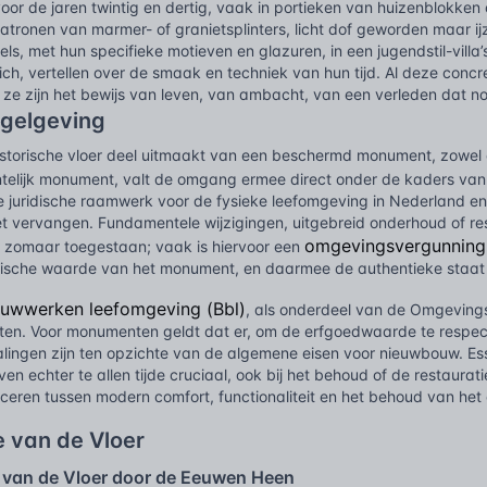
voor de jaren twintig en dertig, vaak in portieken van huizenblokke
tronen van marmer- of granietsplinters, licht dof geworden maar ijz
ls, met hun specifieke motieven en glazuren, in een jugendstil-villa
ch, vertellen over de smaak en techniek van hun tijd. Al deze conc
; ze zijn het bewijs van leven, van ambacht, van een verleden dat n
egelgeving
storische vloer deel uitmaakt van een beschermd monument, zowel
telijk monument, valt de omgang ermee direct onder de kaders va
 juridische raamwerk voor de fysieke leefomgeving in Nederland en 
vervangen. Fundamentele wijzigingen, uitgebreid onderhoud of r
omgevingsvergunning
et zomaar toegestaan; vaak is hiervoor een
orische waarde van het monument, en daarmee de authentieke staat 
ouwwerken leefomgeving (Bbl)
, als onderdeel van de Omgevings
ten. Voor monumenten geldt dat er, om de erfgoedwaarde te respec
lingen zijn ten opzichte van de algemene eisen voor nieuwbouw. Ess
en echter te allen tijde cruciaal, ook bij het behoud of de restaurati
ceren tussen modern comfort, functionaliteit en het behoud van het o
e van de Vloer
 van de Vloer door de Eeuwen Heen