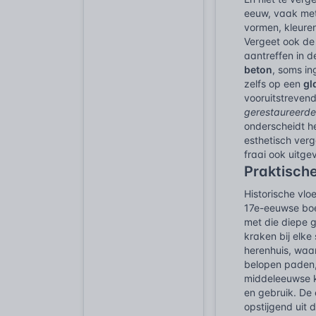
eeuw, vaak met
vormen, kleuren
Vergeet ook de
aantreffen in 
beton
, soms in
zelfs op een
gl
vooruitstrevend
gerestaureerd
onderscheidt h
esthetisch verg
fraai ook uitge
Praktisch
Historische vlo
17e-eeuwse boe
met die diepe g
kraken bij elk
herenhuis, waa
belopen paden,
middeleeuwse ke
en gebruik. De 
opstijgend uit 