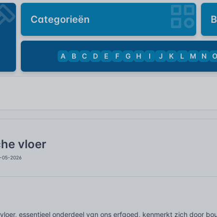
Categorieën
B
A
B
C
D
E
F
G
H
I
J
K
L
M
N
che vloer
6-05-2026
 vloer, essentieel onderdeel van ons erfgoed, kenmerkt zich door bo