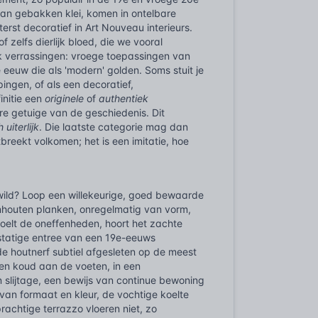
 van gebakken klei, komen in ontelbare
erst decoratief in Art Nouveau interieurs.
f zelfs dierlijk bloed, die we vooral
ok verrassingen: vroege toepassingen van
e eeuw die als 'modern' golden. Soms stuit je
pingen, of als een decoratief,
initie een
originele
of
authentiek
are getuige van de geschiedenis. Dit
 uiterlijk
. Die laatste categorie mag dan
breekt volkomen; het is een imitatie, hoe
et wild? Loop een willekeurige, goed bewaarde
enhouten planken, onregelmatig van vorm,
voelt de oneffenheden, hoort het zachte
statige entree van een 19e-eeuws
e houtnerf subtiel afgesleten op de meest
en koud aan de voeten, in een
 slijtage, een bewijs van continue bewoning
van formaat en kleur, de vochtige koelte
rachtige terrazzo vloeren niet, zo