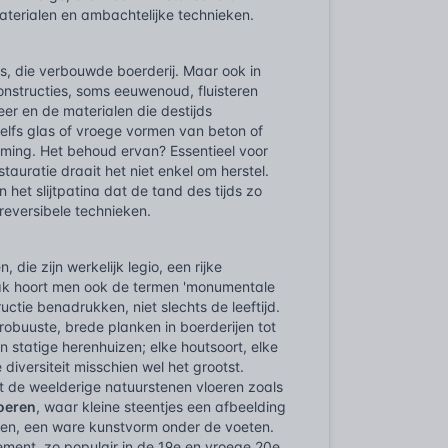
materialen en ambachtelijke technieken.
s, die verbouwde boerderij. Maar ook in
constructies, soms eeuwenoud, fluisteren
er en de materialen die destijds
zelfs glas of vroege vormen van beton of
emming. Het behoud ervan? Essentieel voor
auratie draait het niet enkel om herstel.
 het slijtpatina dat de tand des tijds zo
reversibele technieken.
die zijn werkelijk legio, een rijke
aak hoort men ook de termen 'monumentale
uctie benadrukken, niet slechts de leeftijd.
 robuuste, brede planken in boerderijen tot
n statige herenhuizen; elke houtsoort, elke
de diversiteit misschien wel het grootst.
t de weelderige natuurstenen vloeren zoals
oeren
, waar kleine steentjes een afbeelding
rken, een ware kunstvorm onder de voeten.
ment, zo populair in de 19e en vroege 20e