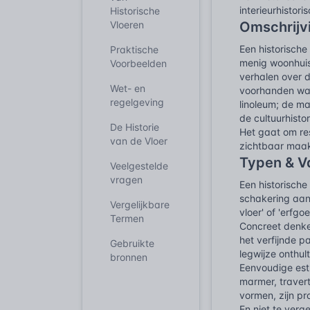
interieurhistor
Historische
Vloeren
Omschrijv
Een historische
Praktische
menig woonhuis 
Voorbeelden
verhalen over d
Wet- en
voorhanden ware
regelgeving
linoleum; de ma
de cultuurhisto
De Historie
Het gaat om res
van de Vloer
zichtbaar maakt
Typen & V
Veelgestelde
vragen
Een historische
schakering aan
Vergelijkbare
vloer' of 'erfg
Termen
Concreet denke
het verfijnde p
Gebruikte
legwijze onthul
bronnen
Eenvoudige est
marmer, travert
vormen, zijn pr
En niet te verg