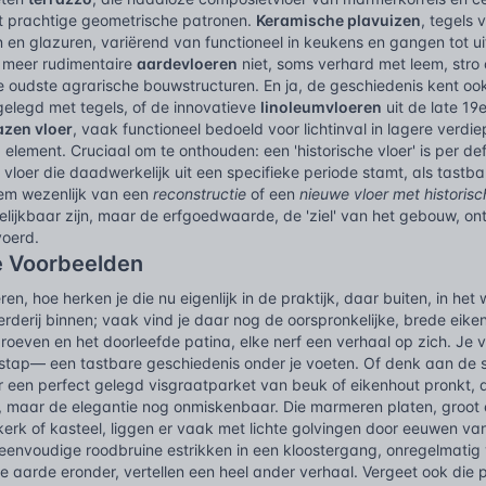
 prachtige geometrische patronen.
Keramische plavuizen
, tegels
 en glazuren, variërend van functioneel in keukens en gangen tot uit
 meer rudimentaire
aardevloeren
niet, soms verhard met leem, stro o
de oudste agrarische bouwstructuren. En ja, de geschiedenis kent o
gelegd met tegels, of de innovatieve
linoleumvloeren
uit de late 19
azen vloer
, vaak functioneel bedoeld voor lichtinval in lagere verdie
 element. Cruciaal om te onthouden: een 'historische vloer' is per def
e
vloer die daadwerkelijk uit een specifieke periode stamt, als tastb
em wezenlijk van een
reconstructie
of een
nieuwe vloer met historisch
elijkbaar zijn, maar de erfgoedwaarde, de 'ziel' van het gebouw, ont
voerd.
e Voorbeelden
eren, hoe herken je die nu eigenlijk in de praktijk, daar buiten, in h
rderij binnen; vaak vind je daar nog de oorspronkelijke, brede eik
roeven en het doorleefde patina, elke nerf een verhaal op zich. Je 
e stap— een tastbare geschiedenis onder je voeten. Of denk aan de 
r een perfect gelegd visgraatparket van beuk of eikenhout pronkt, d
 maar de elegantie nog onmiskenbaar. Die marmeren platen, groot 
rk of kasteel, liggen er vaak met lichte golvingen door eeuwen van
eenvoudige roodbruine estrikken in een kloostergang, onregelmatig 
de aarde eronder, vertellen een heel ander verhaal. Vergeet ook die p