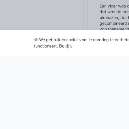
Een vloer was 
dat was de pri
plavuizen, dat
gecombineerd m
van toenemende
In de middelee
🍪 We gebruiken cookies om je ervaring te verbet
voor isolatie b
Bekijk
functioneert.
Renaissance en 
natuursteensoor
werden belangri
De industriële
keramische tege
naadloze vloere
en duurzaamhei
ondergrond na
Pas recent, ze
vloeren breed d
hun slijtage en
functionaliteit