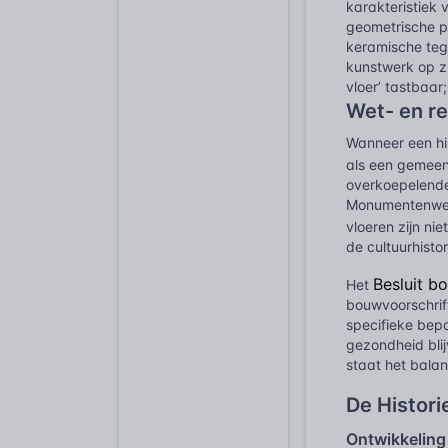
karakteristiek 
geometrische pa
keramische tege
kunstwerk op zi
vloer’ tastbaar
Wet- en r
Wanneer een hi
als een gemeen
overkoepelende
Monumentenwet 
vloeren zijn ni
de cultuurhist
Besluit b
Het
bouwvoorschrif
specifieke bepa
gezondheid blijv
staat het balan
De Histori
Ontwikkeling