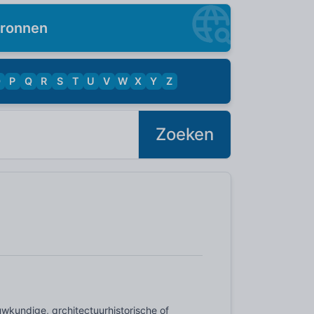
ronnen
O
P
Q
R
S
T
U
V
W
X
Y
Z
Zoeken
uwkundige, architectuurhistorische of