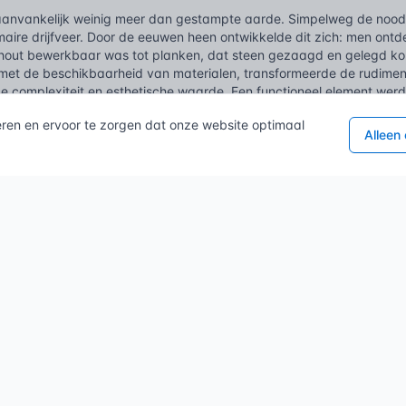
aanvankelijk weinig meer dan gestampte aarde. Simpelweg de nood
maire drijfveer. Door de eeuwen heen ontwikkelde dit zich: men ont
 hout bewerkbaar was tot planken, dat steen gezaagd en gelegd ko
et de beschikbaarheid van materialen, transformeerde de rudime
 complexiteit en esthetische waarde. Een functioneel element werd
uwen zag men al de diversiteit toenemen; houten balkenvloeren vers
eren en ervoor te zorgen dat onze website optimaal
Alleen
oven kruipruimtes. Estrikken, eenvoudige gebakken tegels, vonden h
latere perioden brachten een verfijning, complexere legpatronen in
ten in representatieve gebouwen. Het ging niet langer alleen om de 
jker.
 revolutie, die bracht een ware omwenteling. Nieuwe productietechn
ls mogelijk. Cement en beton, zij boden ongekende constructieve vr
n zoals terrazzo. En toen kwam linoleum, een revolutionair veerkra
d. Al deze innovaties, ze veranderden de manier waarop men naar 
ar een dynamisch, maakbaar oppervlak.
ker sinds de tweede helft van de 20e eeuw, is het besef van de
hist
oorgedrongen. Vroeger? Sloop en vervanging was de norm. Nu ziet me
 imperfecties, een onvervangbaar deel vormen van het cultureel erf
 naar conservering, naar het begrijpen en behouden van de ambachtel