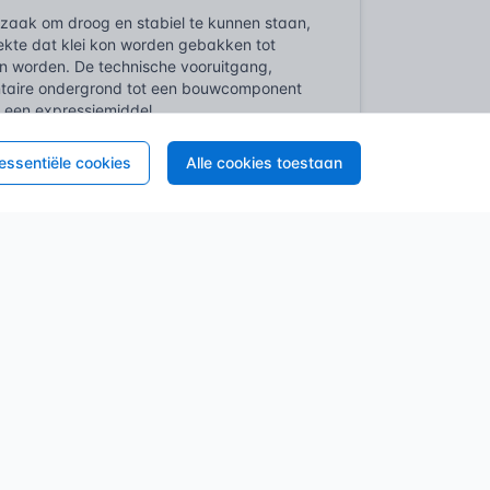
zaak om droog en stabiel te kunnen staan,
dekte dat klei kon worden gebakken tot
n worden. De technische vooruitgang,
ntaire ondergrond tot een bouwcomponent
 een expressiemiddel.
chenen, niet alleen voor comfort maar ook
 essentiële cookies
Alle cookies toestaan
un weg naar boerderijen en kloosters. De
 hout zoals parket, en luxueuzere
draagfunctie; uitstraling, symboliek, status
ieken maakten grootschalige productie van
ijheden, leidden tot de ontwikkeling van
chtig materiaal, populair vanwege hygiëne
de vloer keek, van een statische
orische waarde
van bestaande, oude
n in dat juist die oude structuren, met al
goed. De focus verschoof van enkel
ijke, architectonische en esthetische