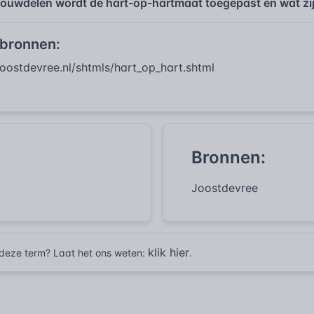
 bouwdelen wordt de hart-op-hartmaat toegepast en wat z
 bronnen:
joostdevree.nl/shtmls/hart_op_hart.shtml
Bronnen:
Joostdevree
klik hier
r deze term? Laat het ons weten:
.