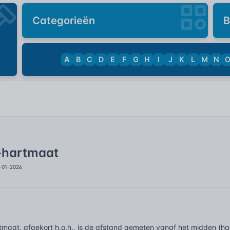
Categorieën
B
A
B
C
D
E
F
G
H
I
J
K
L
M
N
-hartmaat
4-01-2026
tmaat, afgekort h.o.h., is de afstand gemeten vanaf het midden (h