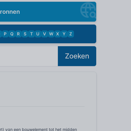
ronnen
O
P
Q
R
S
T
U
V
W
X
Y
Z
Zoeken
art) van een bouwelement tot het midden