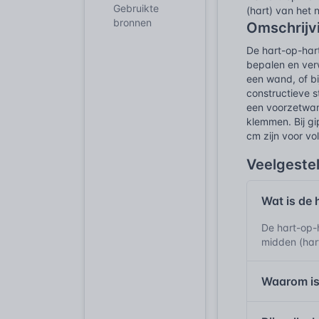
Gebruikte
(hart) van het 
bronnen
Omschrijv
De hart-op-har
bepalen en verw
een wand, of bi
constructieve s
een voorzetwan
klemmen. Bij gi
cm zijn voor vo
Veelgeste
Wat is de 
De hart-op-
midden (har
Waarom is 