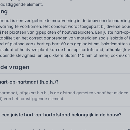
naastliggende element.
ing
tmaat is een veelgebruikte maatvoering in de bouw om de onderling
arring te voorkomen. Het concept wordt toegepast bij diverse bouwde
j het plaatsen van gipsplaten of houtvezelplaten. Een juiste hart-op
tabiliteit en het correct aanbrengen van materialen zoals isolatie o
d of plafond vaak hart op hart 60 cm geplaatst om isolatiematten
psplaat of houtvezelplaat kan de hart-op-hartafstand, afhankelijk v
ldoende stevigheid, en bij dikkere platen (40 mm of meer) ook 60 c
lde vragen
hart-op-hartmaat (h.o.h.)?
hartmaat, afgekort h.o.h., is de afstand gemeten vanaf het midden 
t) van het naastliggende element.
een juiste hart-op-hartafstand belangrijk in de bouw?