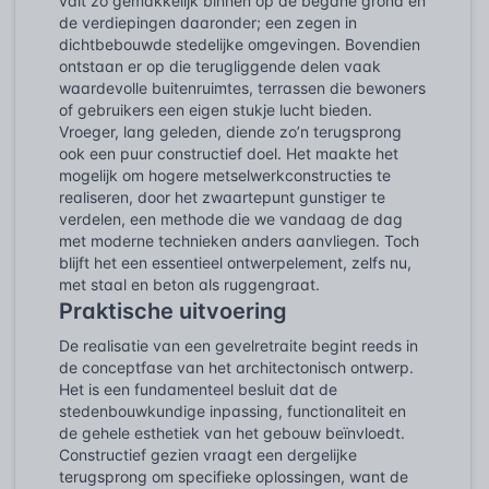
valt zo gemakkelijk binnen op de begane grond en
de verdiepingen daaronder; een zegen in
dichtbebouwde stedelijke omgevingen. Bovendien
ontstaan er op die terugliggende delen vaak
waardevolle buitenruimtes, terrassen die bewoners
of gebruikers een eigen stukje lucht bieden.
Vroeger, lang geleden, diende zo’n terugsprong
ook een puur constructief doel. Het maakte het
mogelijk om hogere metselwerkconstructies te
realiseren, door het zwaartepunt gunstiger te
verdelen, een methode die we vandaag de dag
met moderne technieken anders aanvliegen. Toch
blijft het een essentieel ontwerpelement, zelfs nu,
met staal en beton als ruggengraat.
Praktische uitvoering
De realisatie van een gevelretraite begint reeds in
de conceptfase van het architectonisch ontwerp.
Het is een fundamenteel besluit dat de
stedenbouwkundige inpassing, functionaliteit en
de gehele esthetiek van het gebouw beïnvloedt.
Constructief gezien vraagt een dergelijke
terugsprong om specifieke oplossingen, want de