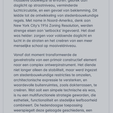
massieve bouwwijze te ervaren: gebrek aan
daglicht op straatniveau, verminderde
luchtcirculatie, en een gevoel van beklemming. Dit
leidde tot de ontwikkeling van stedenbouwkundige
regels. Met name in Noord-Amerika, denk aan
New York City's 1916 Zoning Resolution, werden
strenge eisen aan 'setbacks' ingevoerd. Het doel
was helder: zorgen voor voldoende daglicht en
lucht in de straten en het creëren van een meer
menselijke schaal op maaiveldniveau.
Vanaf dat moment transformeerde de
gevelretraite van een primair constructief element
naar een complex ontwerpinstrument. Het diende
niet langer alleen de stabiliteit, maar werd ingezet
om stedenbouwkundige restricties te omzeilen,
architectonische expressie te versterken, en
waardevolle buitenruimtes, zoals dakterrassen, te
creëren. Wat ooit een simpele technische eis was,
is nu een multifunctionele strategie geworden, die
esthetiek, functionaliteit en stedelijke leefbaarheid
combineert. De hedendaagse toepassing
weerspiegelt deze gelaagde geschiedenis, een