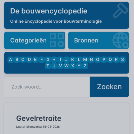
De bouwencyclopedie
Online Encyclopedie voor Bouwterminologie
Categorieën
Bronnen
A
B
C
D
E
F
G
H
I
J
K
L
M
N
O
P
Q
R
S
T
U
V
W
X
Y
Z
Zoeken
Gevelretraite
Laatst bijgewerkt: 18-05-2026