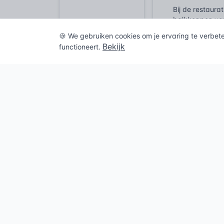
Bij de restaur
balkkoppen van 
vochtige bakst
🍪 We gebruiken cookies om je ervaring te verbet
van binnenuit v
Bekijk
functioneert.
Een schilder di
een fungicide-o
onzichtbare sch
door de nieuwe
Wetgeving
De handel in en
Nr. 528/2012).
mogen worden i
toe op de nalev
specifiek toela
vakbekwaamheid
gisteren nog s
NEN-EN 335 een 
bepalen welk n
kruipruimte val
Arbeidsomstand