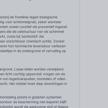
rbij de frontlinie tegen biologische
oelig voor schimmelgroei, zeker wanneer
rden zowel curatief als preventief ingezet.
gers die de celstructuur van de schimmel
t, zoals bij 'sanitairkit' die
een onzichtbaar chemisch schild. Zonder
eren hun technische levensduur verliezen
eeltjes in de ondergrond of vervuiling op
ndergrond. Losse delen worden verwijderd.
 een licht vochtig oppervlak vragen om de
van lagedrukspuiten, borstelen of rollen.
racht. Het middel moet diep doordringen in
behandeling plaats in gesloten systemen.
ardoor de bescherming niet beperkt blijft
nitairkit wordt de werkzame stof al tijdens