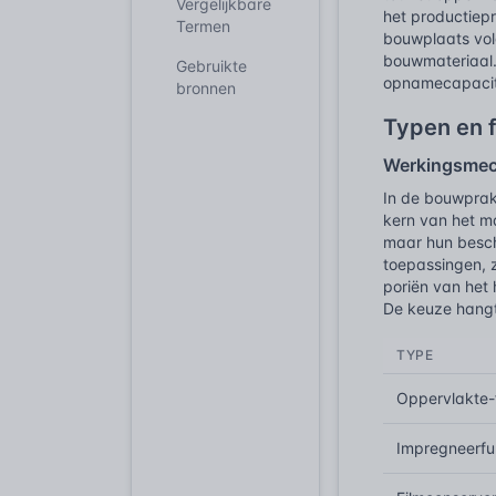
Vergelijkbare
het productiep
Termen
bouwplaats vol
bouwmateriaal. 
Gebruikte
opnamecapacite
bronnen
Typen en f
Werkingsmec
In de bouwprak
kern van het ma
maar hun besch
toepassingen, 
poriën van het 
De keuze hangt
TYPE
Oppervlakte-
Impregneerfu