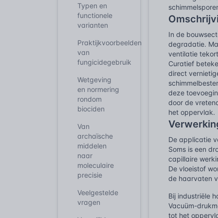
Typen en
schimmelsporen
functionele
Omschrijv
varianten
In de bouwsecto
Praktijkvoorbeelden
degradatie. Mat
van
ventilatie teko
fungicidegebruik
Curatief beteke
direct vernietig
Wetgeving
schimmelbesten
en normering
deze toevoegin
rondom
door de vreten
biociden
het oppervlak.
Verwerkin
Van
archaïsche
De applicatie v
middelen
Soms is een dro
naar
capillaire werk
moleculaire
De vloeistof w
precisie
de haarvaten v
Veelgestelde
Bij industriële
vragen
Vacuüm-drukmet
tot het oppervl