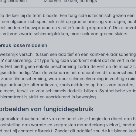
ringsmiddelen
Muurverf, lakken, coatings
 op de loer bij de term biocide. Een fungicide is technisch gezien een
 een algicide zich specifiek richt op groene aanslag van algen, rich
veel moderne bouwproducten vind je 'combi-preparaten'. Deze bevatt
en vrij van zwarte schimmelplekken, maar ook van groene sluiers.
ersus losse middelen
wezenlijk verschil tussen een additief en een kant-en-klaar sanering
n' conservering. Dit type fungicide voorkomt enkel dat de verf in de
ei. Het biedt geen enkele bescherming zodra de verf op de muur zit.
gsmiddel nodig. Voor de vakman is het cruciaal om dit onderscheid 
zame filmbescherming, waardoor schimmelvorming in vochtige ruim
ige natuurlijke alternatieven, zoals middelen op basis van borate
 de mens, terwijl ze voor schimmels dodelijk blijven. Synthetische vari
hieromtrent is strikt en voortdurend in beweging.
oorbeelden van fungicidegebruik
f gebruikte doucheruimte van een hotel zie je fungiciden direct aan 
lootstelling aan warmte en zeepresten maandenlang vlekvrij, omdat d
irect bij contact afbreekt. Zonder dit additief zou de kit binnen kor