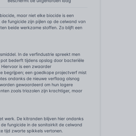
Beschermt de uitgeharden laag
 biocide, maar niet elke biocide is een
t de fungicide zijn pijlen op de celwand van
en beide werkzame stoffen. Zo blijft een
smiddel. In de verfindustrie spreekt men
 pot bederft tijdens opslag door bacteriële
 Hiervoor is een zwaarder
te begrijpen; een goedkope projectverf mist
tes ondanks de nieuwe verflaag alsnog
n, worden gewaardeerd om hun lagere
anten zoals triazolen zijn krachtiger, maar
het werk. De kitranden blijven hier ondanks
e fungicide in de sanitairkit de celwand
te tijd zwarte spikkels vertonen.