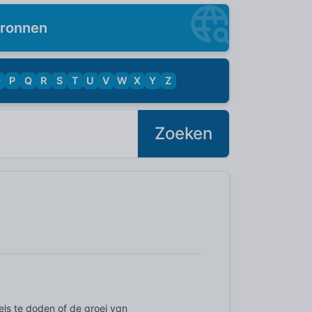
ronnen
O
P
Q
R
S
T
U
V
W
X
Y
Z
Zoeken
els te doden of de groei van