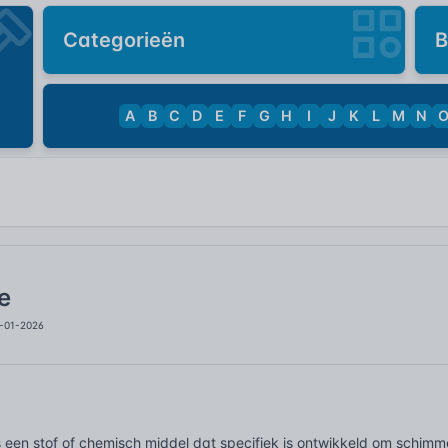
Categorieën
B
A
B
C
D
E
F
G
H
I
J
K
L
M
N
e
8-01-2026
s een stof of chemisch middel dat specifiek is ontwikkeld om schimm