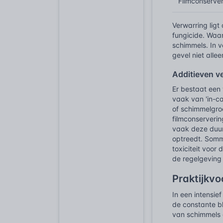
Filmconserve
Verwarring ligt
fungicide. Waar
schimmels. In 
gevel niet alle
Additieven v
Er bestaat een 
vaak van 'in-ca
of schimmelgro
filmconserverin
vaak deze duur
optreedt. Somm
toxiciteit voor
de regelgeving 
Praktijkv
In een intensie
de constante b
van schimmels d