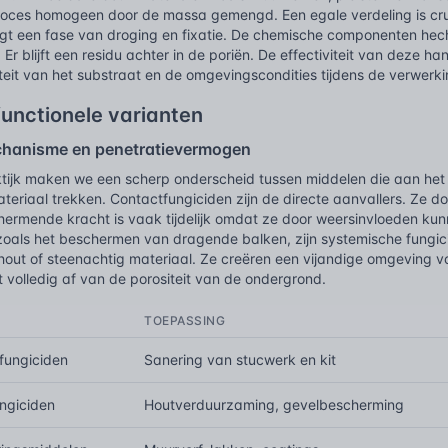
roces homogeen door de massa gemengd. Een egale verdeling is cr
gt een fase van droging en fixatie. De chemische componenten hech
Er blijft een residu achter in de poriën. De effectiviteit van deze ha
it van het substraat en de omgevingscondities tijdens de verwerki
unctionele varianten
hanisme en penetratievermogen
tijk maken we een scherp onderscheid tussen middelen die aan het op
teriaal trekken. Contactfungiciden zijn de directe aanvallers. Ze d
ermende kracht is vaak tijdelijk omdat ze door weersinvloeden kunn
zoals het beschermen van dragende balken, zijn systemische fungici
hout of steenachtig materiaal. Ze creëren een vijandige omgeving v
 volledig af van de porositeit van de ondergrond.
TOEPASSING
fungiciden
Sanering van stucwerk en kit
ngiciden
Houtverduurzaming, gevelbescherming