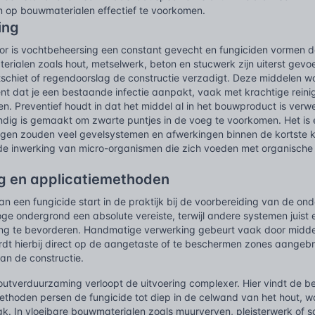
 op bouwmaterialen effectief te voorkomen.
ing
r is vochtbeheersing een constant gevecht en fungiciden vormen daa
erialen zoals hout, metselwerk, beton en stucwerk zijn uiterst gev
rtschiet of regendoorslag de constructie verzadigt. Deze middelen wo
nt dat je een bestaande infectie aanpakt, vaak met krachtige reini
en. Preventief houdt in dat het middel al in het bouwproduct is verwerk
dig is gemaakt om zwarte puntjes in de voeg te voorkomen. Het is 
gen zouden veel gevelsystemen en afwerkingen binnen de kortste k
de inwerking van micro-organismen die zich voeden met organische d
g en applicatiemethoden
an een fungicide start in de praktijk bij de voorbereiding van de o
ge ondergrond een absolute vereiste, terwijl andere systemen juist
ing te bevorderen. Handmatige verwerking gebeurt vaak door middel 
ordt hierbij direct op de aangetaste of te beschermen zones aangeb
an de constructie.
 houtverduurzaming verloopt de uitvoering complexer. Hier vindt de 
hoden persen de fungicide tot diep in de celwand van het hout, wa
ak. In vloeibare bouwmaterialen zoals muurverven, pleisterwerk of sa