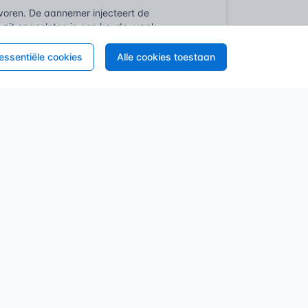
voren. De aannemer injecteert de
t zit opgesloten in een koude, vaak
 dat de kelderzwam de houten structuur
vochtig wordt.
 essentiële cookies
Alle cookies toestaan
. Na het reinigen van de algen brengt hij
t dit 24 uur inwerken. Zo doodt hij de
roeien de schimmels binnen een jaar dwars
 Biocidenverordening (BPR, Verordening EU
 voor welke specifieke toepassingen ze
sbeschermingsmiddelen en biociden (Ctgb)
oelating heeft. Dit herken je aan een
ak een specifieke spuitlicentie of
 regels veranderen continu. Stoffen die
s. Naast de stoffenwetgeving speelt de
e norm definieert gebruiksklassen die
n de vochtbelasting. Een balk in een
erking op de bouwplaats is de
tstelling aan chemische stoffen te