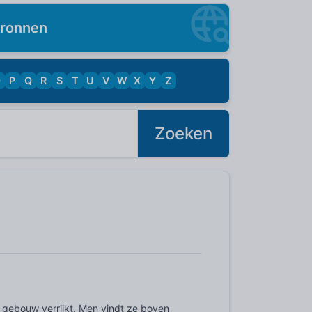
ronnen
O
P
Q
R
S
T
U
V
W
X
Y
Z
Zoeken
n gebouw verrijkt. Men vindt ze boven