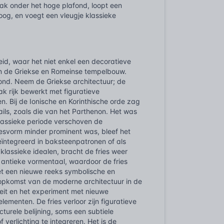
vlak onder het hoge plafond, loopt een
oog, en voegt een vleugje klassieke
heid, waar het niet enkel een decoratieve
in de Griekse en Romeinse tempelbouw.
bond. Neem de Griekse architectuur; de
ak rijk bewerkt met figuratieve
n. Bij de Ionische en Korinthische orde zag
ils, zoals die van het Parthenon. Het was
klassieke periode verschoven de
iesvorm minder prominent was, bleef het
ïntegreerd in baksteenpatronen of als
lassieke idealen, bracht de fries weer
 antieke vormentaal, waardoor de fries
et een nieuwe reeks symbolische en
 opkomst van de moderne architectuur in de
teit en het experiment met nieuwe
lementen. De fries verloor zijn figuratieve
urele belijning, soms een subtiele
 verlichting te integreren. Het is de