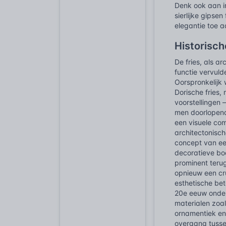
Denk ook aan in
sierlijke gipse
elegantie toe a
Historisch
De fries, als a
functie vervul
Oorspronkelijk 
Dorische fries,
voorstellingen 
men doorlopend
een visuele co
architectonisc
concept van ee
decoratieve boo
prominent terug
opnieuw een cr
esthetische be
20e eeuw onderg
materialen zoal
ornamentiek en 
overgang tussen