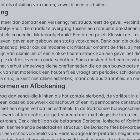
of als afsluiting van muren, zowel binnen als buiten.
ing
is meer dan zomaar een versiering; het structureert de gevel, verbin
 Stel je voor: die naadloze overgang tussen een robuuste bakstenen
ubtiele connectie. Materiaalgebruik? Een breed palet. Klassiekers in st
tieven, geven een gebouw een statig voorkomen. Denk aan die oud
anschap. Maar ook de moderne architectuur omarmt de fries, zij het 
 lijn van aluminium of een vlakke houten strook kan een gevel net di
g je de fries evenmin onderschatten. Soms maskeert het een constr
f het verhult simpelweg kleine oneffenheden die op een bouwplaats
k van het materiaal: een houten fries vraagt om periodiek schilderw
de crux; je kiest niet alleen esthetiek, maar ook duurzaamheid en 
Vormen en Afbakening
 mag dan eenduidig klinken als horizontale sierband, de variëteit in u
 een klassiek bouwwerk aanschouwt of een hypermoderne constructie,
met een eigen verhaal en esthetiek. In de traditionele bouwgeschied
ucwerk of terracotta, rijk gedecoreerd met mythologische taferelen, 
tronen. Denk hierbij aan de befaamde Dorische, Ionische of Korinthi
en, kenmerkende beeldtaal en structuur. De Dorische fries bijvoorbeel
ar een schoolvoorbeeld van. Hedendaagse interpretaties neigen eer
cortenstaal, of nauwkeurig afgewerkt hout, waarbij de esthetiek voor