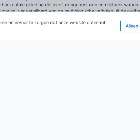
 horizontale geleding die bleef, aangepast aan een tijdperk waarin v
ijnvoering, ver verwijderd van de mythologische verhalen uit de oud
ld.
eren en ervoor te zorgen dat onze website optimaal
Alleen
lde vragen
 fries in de bouw?
 een horizontale, decoratieve band of strook die de architectuur van
n, of als afsluiting van muren, zowel binnen als buiten.
ties heeft een fries?
materialen kan een fries gemaakt zijn en welk onderhoud 
bare termen
rnament
Gevelband
|