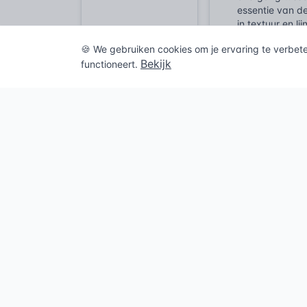
essentie van de
in textuur en l
in het gevelbee
🍪 We gebruiken cookies om je ervaring te verbet
Bekijk
Veelgeste
functioneert.
Wat is een
Een fries is
ramen, deure
Welke func
Van welke 
Vergelijk
Kroonlijst
O
|