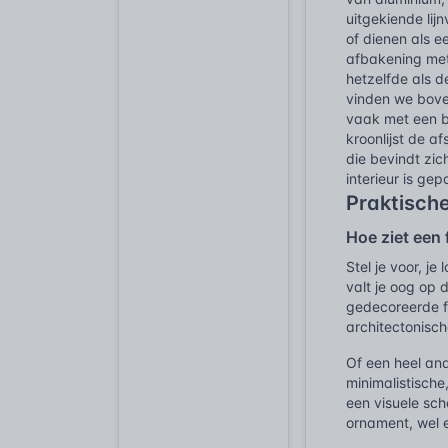
uitgekiende lij
of dienen als e
afbakening met 
hetzelfde als 
vinden we bove
vaak met een b
kroonlijst de a
die bevindt zic
interieur is gep
Praktisch
Hoe ziet een f
Stel je voor, j
valt je oog op 
gedecoreerde fr
architectonisc
Of een heel and
minimalistisch
een visuele sch
ornament, wel 