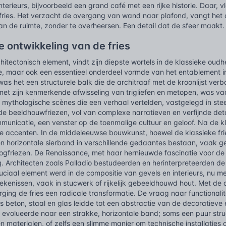
terieurs, bijvoorbeeld een grand café met een rijke historie. Daar, 
n fries. Het verzacht de overgang van wand naar plafond, vangt het 
an de ruimte, zonder te overheersen. Een detail dat de sfeer maakt.
e ontwikkeling van de fries
rchitectonisch element, vindt zijn diepste wortels in de klassieke oud
de, maar ook een essentieel onderdeel vormde van het entablement 
was het een structurele balk die de architraaf met de kroonlijst ver
 met zijn kenmerkende afwisseling van trigliefen en metopen, was va
– mythologische scènes die een verhaal vertelden, vastgelegd in stee
e beeldhouwfriezen, vol van complexe narratieven en verfijnde deta
mmunicatie, een venster op de toenmalige cultuur en geloof. Na de 
he accenten. In de middeleeuwse bouwkunst, hoewel de klassieke fr
n horizontale sierband in verschillende gedaantes bestaan, vaak ge
gfriezen. De Renaissance, met haar hernieuwde fascinatie voor de k
. Architecten zoals Palladio bestudeerden en herinterpreteerden de
uciaal element werd in de compositie van gevels en interieurs, nu m
tekenissen, vaak in stucwerk of rijkelijk gebeeldhouwd hout. Met de
ing de fries een radicale transformatie. De vraag naar functionali
s beton, staal en glas leidde tot een abstractie van de decoratieve e
evolueerde naar een strakke, horizontale band; soms een puur struct
 materialen, of zelfs een slimme manier om technische installaties of