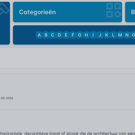
Categorieën
B
A
B
C
D
E
F
G
H
I
J
K
L
M
N
3-05-2026
n horizontale, decoratieve band of strook die de architectuur van ee