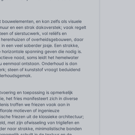
dt bouwelementen, en kan zelfs als visuele
 muur en een strak dakoverstek; vaak regelt
een of sierstucwerk, vol reliëfs en
e herenhuizen of overheidsgebouwen, daar
in een veel soberder jasje. Een strakke,
e horizontale spanning geven die nodig is.
uctieve naad, soms leidt het hemelwater
 nu eenmaal ontstaan. Onderhoud is dan
erk; steen of kunststof vraagt beduidend
onderhoudsgemak.
itvoering en toepassing is opmerkelijk
 het fries manifesteert zich in diverse
enis troffen we friezen vaak aan in
florale motieven of ingenieuze
sche friezen uit de klassieke architectuur;
d, met zijn afwisseling van trigliefen en
der naar strakke, minimalistische banden
namelijk schuilt in de textuur en de