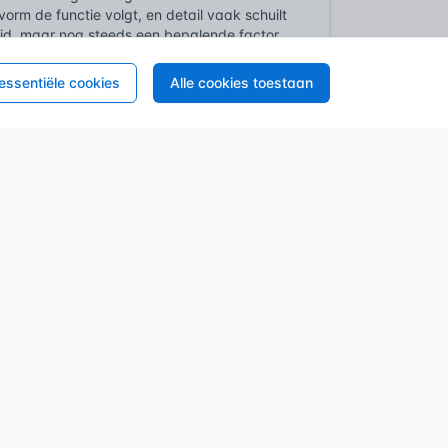
orm de functie volgt, en detail vaak schuilt
heid, maar nog steeds een bepalende factor
 essentiële cookies
Alle cookies toestaan
 een gebouw verrijkt. Men vindt ze boven
vraagt dit?