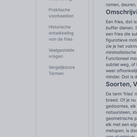
ramen, deuren, 
Praktische
Omschrijv
voorbeelden
Een fries, dat 
Historische
buffer dienen.
ontwikkeling
een fries die s
van de fries
figuratieve mo
zie je het vakm
Veelgestelde
minimalistische
vragen
Functioneel ma
subtiel weg, o
Vergelijkbare
weer afhankelij
Termen
minder. Dat is 
Soorten, 
De term 'fries'
breed. Of je nu
gedaantes, elk 
natuursteen, st
geometrische pa
elk met een eig
metopen, is da
van aluminium, 