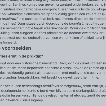
nvoering. Een fries kan zo een gevel horizontaal onderbreken, een pli
en subtiele maar effectieve overgang tussen verschillende bouwlagen
bouwkundige elementen die oppervlakkig gezien een zekere gelijkenis
de
architraaf
; die constructieve balk rust immers direct op de kapite
n de fries? Daar situeert zich doorgaans de
kroonlijst
, het uitkrage
eschermende functie tegen weersinvloeden. Waar de architraaf dus
fsluiting, daar fungeert de fries primair als de decoratieve strook er
h steevast aan de onderzijde van een wand, kolom of sokkel, terwijl e
ositioneerd.
e voorbeelden
ries eruit in de praktijk?
e loopt door een historische binnenstad. Daar, aan de gevel van een 
die subtiele, maar bepalende horizontale strook boven de ramen op d
ies, vakkundig gehakt uit natuursteen, met motieven die een verhaa
he grandeur benadrukken. Het breekt de gevel, geeft hem ritme.
er beeld: een hedendaags bedrijfsverzamelgebouw, strak van lijn, v
e, doorlopende horizontale band van bijvoorbeeld donkergekleurd alu
eidslijn tussen verschillende gevelsegmenten of etages, geeft de g
een bewuste visuele ingreep.