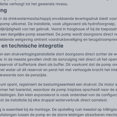
llatie verhoogt tot het gewenste niveau.
ing
aar de drinkwatermaatschappij onvoldoende leveringsdruk biedt voor
omp uitkomst. De installatie, vaak uitgevoerd als hydrofoorgroep, z
ijktijdigheid van het gebruik. Vooral in hoogbouw of bij de toepassi
s een dergelijke pomp essentieel. De pomp wordt doorgaans direct 
eldende wetgeving omtrent voordrukbeveiliging en terugstroomprev
 en technische integratie
an een drukverhogingsinstallatie start doorgaans direct achter de w
 In de meeste gevallen vindt de aanzuiging niet direct uit het ope
servoir of buffertank dient als buffer. Dit voorkomt dat de pomp on
et water uit dit reservoir en perst het met verhoogde kracht het int
ukwaarde aan de perszijde.
nt opent, registreert de besturingseenheid een drukval. De motor s
rmer het toerental, waardoor de pomp traploos opschaalt naar de
leidingen. Een klein expansievat is vaak onderdeel van de configur
t de installatie bij elke druppel waterverbruik direct aanslaat.
g is essentieel bij de montage. De opstelling rust meestal op trillingi
uitslangen tussen de pomp en de starre leidingen absorberen mechani