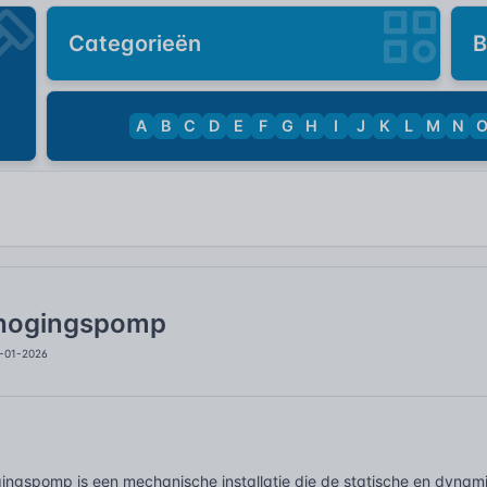
Categorieën
B
A
B
C
D
E
F
G
H
I
J
K
L
M
N
hogingspomp
5-01-2026
ngspomp is een mechanische installatie die de statische en dynamis