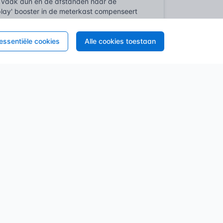
en vaak dun en de afstanden naar de
-play' booster in de meterkast compenseert
kelijk. Slechts een gerichte boost voor een
r niets van.
 essentiële cookies
Alle cookies toestaan
vormen de wettelijke basis voor elke ingreep
s zijn streng. Wie een pomp plaatst, treedt
an specifieke technische eisen om de
rm schrijft voor dat een installatie de
ngewenste drukvariaties in de straatleiding.
het bijzonder werkblad 4.3, als de
 directe aansluiting op het waternet is
licht is om onderdruk in de wijk te
horende beveiligingsmethoden tegen
ijn van goedgekeurde beveiligingstoestellen.
ikte componenten en appendages is