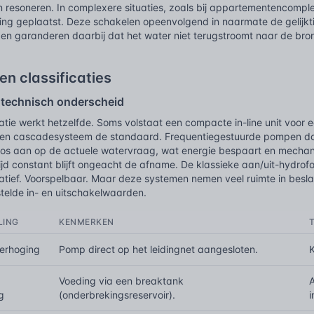
resoneren. In complexere situaties, zoals bij appartementencompl
ing geplaatst. Deze schakelen opeenvolgend in naarmate de gelijkt
en garanderen daarbij dat het water niet terugstroomt naar de bro
en classificaties
 technisch onderscheid
llatie werkt hetzelfde. Soms volstaat een compacte in-line unit voor
een cascadesysteem de standaard. Frequentiegestuurde pompen do
oos aan op de actuele watervraag, wat energie bespaart en mechanisc
tijd constant blijft ongeacht de afname. De klassieke aan/uit-hydr
natief. Voorspelbaar. Maar deze systemen nemen veel ruimte in besl
telde in- en uitschakelwaarden.
LING
KENMERKEN
verhoging
Pomp direct op het leidingnet aangesloten.
Voeding via een breaktank
g
(onderbrekingsreservoir).
i