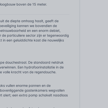
Hoogbouw boven de 15 meter.
it de diepte omhoog haalt, geeft de
beveiliging kennen we bovendien de
e betrouwbaarheid en een enorm debiet,
 de particuliere sector zijn er tegenwoordig
t in een geluiddichte kast die nauwelijks
ppe douchestraal. De standaard netdruk
erwinnen. Een hydrofoorinstallatie in de
de volle kracht van de regendouche.
koks vullen enorme pannen en de
de bovenliggende gastenkamers wegvallen
rt alert; een extra pomp schakelt naadloos