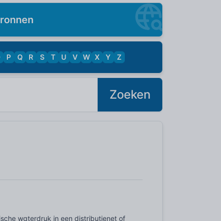
ronnen
O
P
Q
R
S
T
U
V
W
X
Y
Z
Zoeken
che waterdruk in een distributienet of