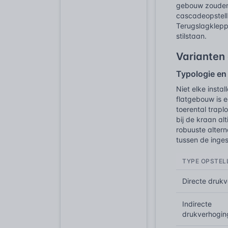
gebouw zouden 
cascadeopstell
Terugslagklepp
stilstaan.
Varianten 
Typologie en
Niet elke insta
flatgebouw is 
toerental trapl
bij de kraan al
robuuste alter
tussen de inges
TYPE OPSTEL
Directe druk
Indirecte
drukverhogin