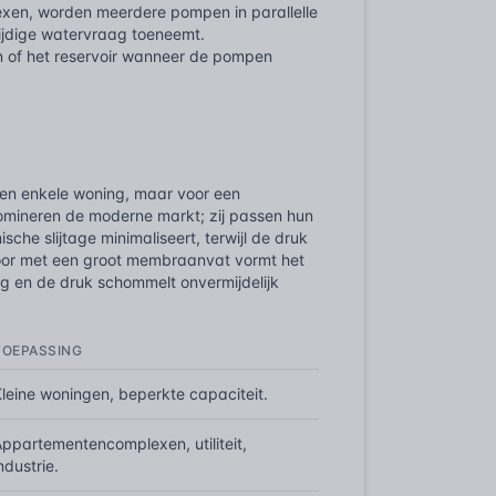
exen, worden meerdere pompen in parallelle
ijdige watervraag toeneemt.
n of het reservoir wanneer de pompen
 een enkele woning, maar voor een
mineren de moderne markt; zij passen hun
he slijtage minimaliseert, terwijl de druk
ofoor met een groot membraanvat vormt het
ag en de druk schommelt onvermijdelijk
TOEPASSING
Kleine woningen, beperkte capaciteit.
Appartementencomplexen, utiliteit,
ndustrie.