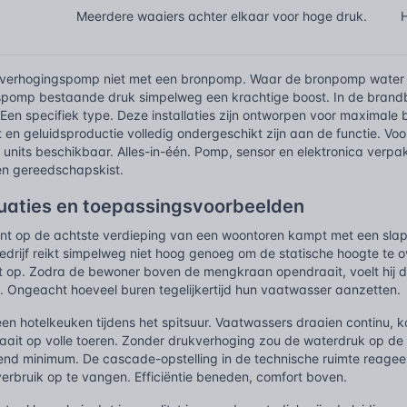
Meerdere waaiers achter elkaar voor hoge druk.
verhogingspomp niet met een bronpomp. Waar de bronpomp water u
pomp bestaande druk simpelweg een krachtige boost. In de brand
 Een specifiek type. Deze installaties zijn ontworpen voor maximal
 en geluidsproductie volledig ondergeschikt zijn aan de functie. Voor
 units beschikbaar. Alles-in-één. Pomp, sensor en elektronica verpak
een gereedschapskist.
tuaties en toepassingsvoorbeelden
t op de achtste verdieping van een woontoren kampt met een sla
drijf reikt simpelweg niet hoog genoeg om de statische hoogte te ov
it op. Zodra de bewoner boven de mengkraan opendraait, voelt hij 
. Ongeacht hoeveel buren tegelijkertijd hun vaatwasser aanzetten.
en hotelkeuken tijdens het spitsuur. Vaatwassers draaien continu, 
aait op volle toeren. Zonder drukverhoging zou de waterdruk op 
rend minimum. De cascade-opstelling in de technische ruimte reagee
verbruik op te vangen. Efficiëntie beneden, comfort boven.