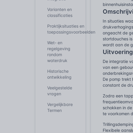
binnenhuisinsta
Varianten en
Omschrijv
classificaties
In situaties w
Praktijksituaties en
drukverhogingsp
toepassingsvoorbeelden
ongeacht de gel
stortdouches i
Wet- en
wordt aan de g
regelgeving
Uitvoering
rondom
waterdruk
De integratie v
van een gebouw.
Historische
onderbrekingsre
ontwikkeling
De pomp trekt h
constant de dr
Veelgestelde
vragen
Zodra een tappu
frequentieomvo
Vergelijkbare
schokken in de 
Termen
te voorkomen da
Trillingsdempin
Flexibele aansl