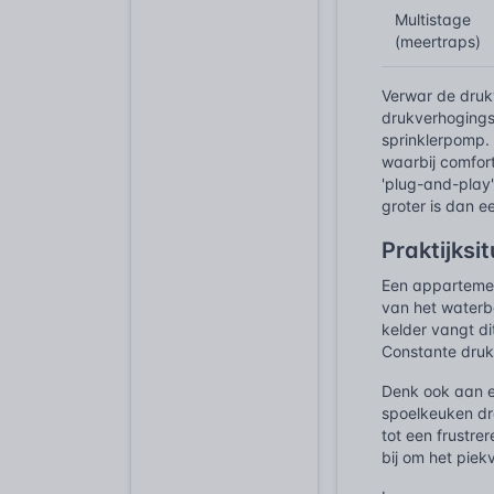
Multistage
(meertraps)
Verwar de druk
drukverhogings
sprinklerpomp.
waarbij comfort
'plug-and-play'
groter is dan 
Praktijksi
Een appartemen
van het waterbe
kelder vangt d
Constante druk
Denk ook aan e
spoelkeuken dr
tot een frustre
bij om het piek