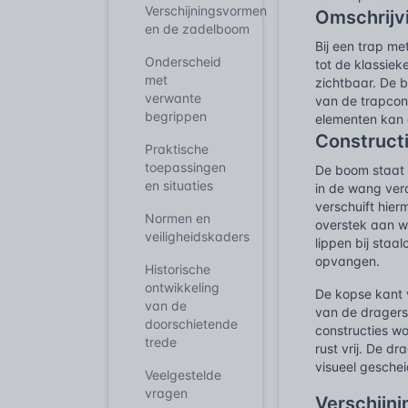
Verschijningsvormen
Omschrijv
en de zadelboom
Bij een trap me
Onderscheid
tot de klassiek
met
zichtbaar. De b
verwante
van de trapcon
begrippen
elementen kan 
Construct
Praktische
toepassingen
De boom staat e
en situaties
in de wang ver
verschuift hie
Normen en
overstek aan w
veiligheidskaders
lippen bij staa
opvangen.
Historische
ontwikkeling
De kopse kant v
van de
van de dragers 
doorschietende
constructies w
trede
rust vrij. De d
visueel geschei
Veelgestelde
vragen
Verschijn