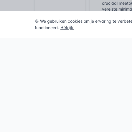
cruciaal meetpu
vereiste minim
de tegenoverli
🍪 We gebruiken cookies om je ervaring te verbet
NEN 3509 biedt 
Bekijk
functioneert.
en de maatvoer
ongewenst. In p
de uitstekende
Constructieve 
houtconstructie
verbinding tus
of tordering v
centraal onder 
ligger.
Historisch
De oorsprong va
houtconstructi
zoals de genes
treden simpelw
methode om een