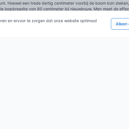
nt. Hoewel een trede dertig centimeter voorbij de boom kan steken, t
ale loopbreedte van 80 centimeter bij nieuwbouw. Men meet de effe
ggende begrenzing.
eren en ervoor te zorgen dat onze website optimaal
Alleen
de technische uitwerking voor trappen in woningen en utiliteitsbouw.
ing. Bij doorschietende treden is de afwerking van de kopse kante
ublieke gebouwen let de inspectie streng op het risico van haken; 
 trededelen blijven hangen. Dit beïnvloedt vaak de keuze voor de m
berekeningen volgen de Eurocodes. Specifiek NEN-EN 1993 voor sta
s. Een trede die eenzijdig ver uitkraagt, oefent een wringend mome
sen de trede en de drager moet deze excentrische belasting kunne
an de boom. Geen nattevingerwerk. De stabiliteit moet aangetoond
de treden is geplaatst. Bij dergelijke constructies fungeert de trede 
e ontwikkeling van de doorschietende trede
n de doorschietende trede ligt niet in de esthetiek, maar in de rauw
es. Waar de klassieke interieurtrap zich ontwikkelde tot een hoogs
telde trede, bleven eenvoudige buitentrappen en molenaarstrappen
eg op de bomen. Geen freeswerk. Geen verzwakking van de dragend
 hoogteverschil te overbruggen met minimale middelen. De trede s