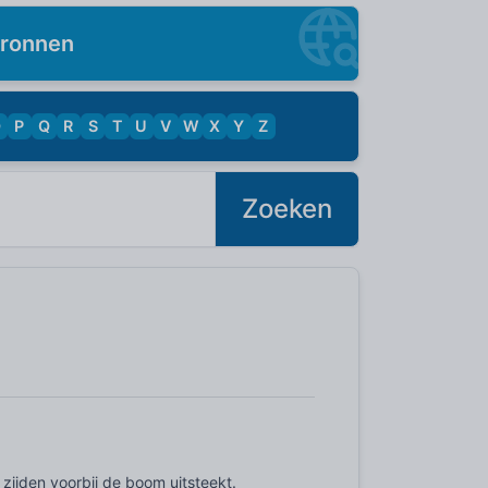
ronnen
O
P
Q
R
S
T
U
V
W
X
Y
Z
Zoeken
zijden voorbij de boom uitsteekt.