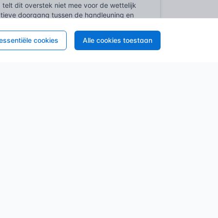
elt dit overstek niet mee voor de wettelijk
ctieve doorgang tussen de handleuning en
 essentiële cookies
Alle cookies toestaan
 Deze norm stelt eisen aan de stabiliteit
n een aandachtspunt. Scherpe hoeken zijn
tassen of kledingstukken mogen niet achter
ate van overstek.
alconstructies of NEN-EN 1995 voor
nt uit op de onderliggende trapboom. De
n opvangen zonder overmatige doorbuiging
 worden, zeker wanneer de trapboom
feitelijk als een dubbelzijdige uitkragende
e functionaliteit van vroege
taand meubelstuk met complexe verbindingen
 vaak trouw aan de basis. Men legde de
e structuur. Het was de meest directe
tak aan de zijkanten over omdat de