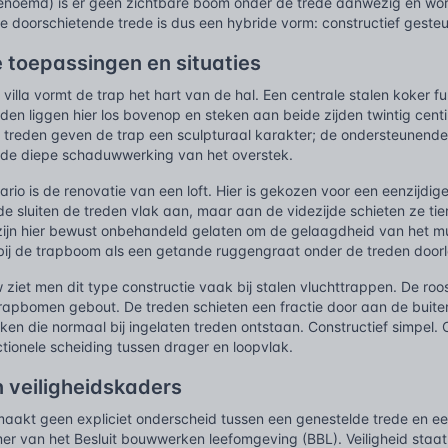
noemd) is er geen zichtbare boom onder de trede aanwezig en word
doorschietende trede is dus een hybride vorm: constructief gesteun
 toepassingen en situaties
villa vormt de trap het hart van de hal. Een centrale stalen koker 
den liggen hier los bovenop en steken aan beide zijden twintig cent
 treden geven de trap een sculpturaal karakter; de ondersteunende 
 de diepe schaduwwerking van het overstek.
rio is de renovatie van een loft. Hier is gekozen voor een eenzijd
e sluiten de treden vlak aan, maar aan de videzijde schieten ze ti
ijn hier bewust onbehandeld gelaten om de gelaagdheid van het mult
rbij de trapboom als een getande ruggengraat onder de treden doorl
ouw ziet men dit type constructie vaak bij stalen vluchttrappen. De 
rapbomen gebout. De treden schieten een fractie door aan de buiten
ken die normaal bij ingelaten treden ontstaan. Constructief simpel. 
tionele scheiding tussen drager en loopvlak.
 veiligheidskaders
aakt geen expliciet onderscheid tussen een genestelde trede en een
 van het Besluit bouwwerken leefomgeving (BBL). Veiligheid staat vo