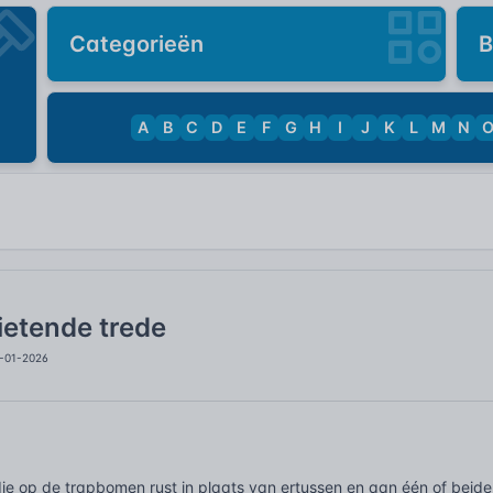
Categorieën
B
A
B
C
D
E
F
G
H
I
J
K
L
M
N
etende trede
3-01-2026
ie op de trapbomen rust in plaats van ertussen en aan één of beide 