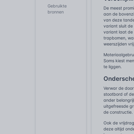
Gebruikte
De meest promi
bronnen
aan de bovenzi
van deze tanden
variant sluit d
variant laat de
trapbomen, waa
weerszijden vrij
Materiaalgebru
Soms kiest men 
te liggen.
Ondersche
Verwar de doors
stootbord of de
ander belangrij
uitgefreesde g
de constructie.
Ook de vrijdra
deze altijd ond