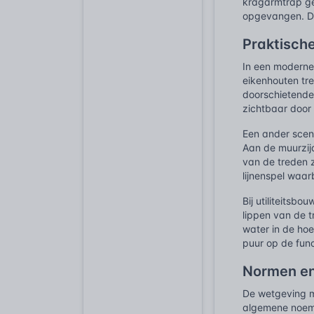
kragarmtrap ge
opgevangen. De 
Praktische
In een moderne 
eikenhouten tre
doorschietende
zichtbaar door
Een ander scena
Aan de muurzijd
van de treden z
lijnenspel waa
Bij utiliteitsb
lippen van de t
water in de hoe
puur op de func
Normen en
De wetgeving m
algemene noemer