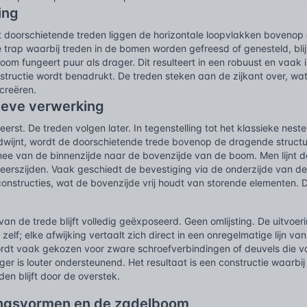
ing
t doorschietende treden liggen de horizontale loopvlakken bovenop 
e trap waarbij treden in de bomen worden gefreesd of genesteld, bli
oom fungeert puur als drager. Dit resulteert in een robuust en vaak i
structie wordt benadrukt. De treden steken aan de zijkant over, wa
creëren.
ieve verwerking
erst. De treden volgen later. In tegenstelling tot het klassieke nest
dwijnt, wordt de doorschietende trede bovenop de dragende struct
rmee van de binnenzijde naar de bovenzijde van de boom. Men lijnt 
eerszijden. Vaak geschiedt de bevestiging via de onderzijde van d
lconstructies, wat de bovenzijde vrij houdt van storende elementen.
an de trede blijft volledig geëxposeerd. Geen omlijsting. De uitvoeri
zelf; elke afwijking vertaalt zich direct in een onregelmatige lijn va
ordt vaak gekozen voor zware schroefverbindingen of deuvels die va
rager is louter ondersteunend. Het resultaat is een constructie waar
den blijft door de overstek.
ingsvormen en de zadelboom