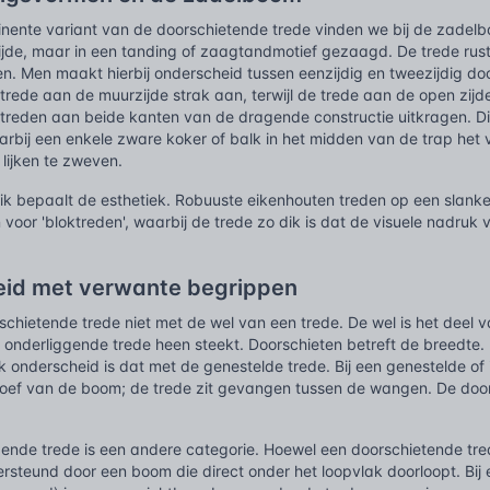
nente variant van de doorschietende trede vinden we bij de zadelbo
jde, maar in een tanding of zaagtandmotief gezaagd. De trede rust
. Men maakt hierbij onderscheid tussen eenzijdig en tweezijdig doo
e trede aan de muurzijde strak aan, terwijl de trede aan de open zij
 treden aan beide kanten van de dragende constructie uitkragen. Di
rbij een enkele zware koker of balk in het midden van de trap het 
 lijken te zweven.
ik bepaalt de esthetiek. Robuuste eikenhouten treden op een slanke
voor 'bloktreden', waarbij de trede zo dik is dat de visuele nadruk
id met verwante begrippen
chietende trede niet met de wel van een trede. De wel is het deel v
 onderliggende trede heen steekt. Doorschieten betreft de breedte.
k onderscheid is dat met de genestelde trede. Bij een genestelde of 
roef van de boom; de trede zit gevangen tussen de wangen. De doors
gende trede is een andere categorie. Hoewel een doorschietende tr
ersteund door een boom die direct onder het loopvlak doorloopt. Bij