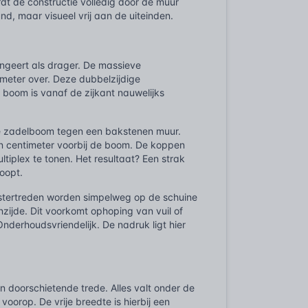
t de constructie volledig door de muur
d, maar visueel vrij aan de uiteinden.
fungeert als drager. De massieve
imeter over. Deze dubbelzijdige
boom is vanaf de zijkant nauwelijks
ige zadelboom tegen een bakstenen muur.
en centimeter voorbij de boom. De koppen
iplex te tonen. Het resultaat? Een strak
oopt.
roostertreden worden simpelweg op de schuine
zijde. Dit voorkomt ophoping van vuil of
Onderhoudsvriendelijk. De nadruk ligt hier
 doorschietende trede. Alles valt onder de
orop. De vrije breedte is hierbij een