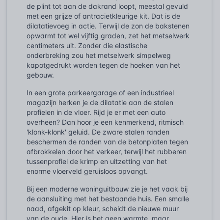
de plint tot aan de dakrand loopt, meestal gevuld
met een grijze of antracietkleurige kit. Dat is de
dilatatievoeg in actie. Terwijl de zon de bakstenen
opwarmt tot wel vijftig graden, zet het metselwerk
centimeters uit. Zonder die elastische
onderbreking zou het metselwerk simpelweg
kapotgedrukt worden tegen de hoeken van het
gebouw.
In een grote parkeergarage of een industrieel
magazijn herken je de dilatatie aan de stalen
profielen in de vloer. Rijd je er met een auto
overheen? Dan hoor je een kenmerkend, ritmisch
'klonk-klonk' geluid. De zware stalen randen
beschermen de randen van de betonplaten tegen
afbrokkelen door het verkeer, terwijl het rubberen
tussenprofiel de krimp en uitzetting van het
enorme vloerveld geruisloos opvangt.
Bij een moderne woninguitbouw zie je het vaak bij
de aansluiting met het bestaande huis. Een smalle
naad, afgekit op kleur, scheidt de nieuwe muur
van de oude. Hier is het geen warmte, maar