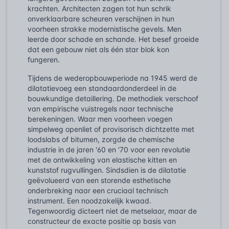
krachten. Architecten zagen tot hun schrik
onverklaarbare scheuren verschijnen in hun
voorheen strakke modernistische gevels. Men
leerde door schade en schande. Het besef groeide
dat een gebouw niet als één star blok kon
fungeren.
Tijdens de wederopbouwperiode na 1945 werd de
dilatatievoeg een standaardonderdeel in de
bouwkundige detaillering. De methodiek verschoof
van empirische vuistregels naar technische
berekeningen. Waar men voorheen voegen
simpelweg openliet of provisorisch dichtzette met
loodslabs of bitumen, zorgde de chemische
industrie in de jaren '60 en '70 voor een revolutie
met de ontwikkeling van elastische kitten en
kunststof rugvullingen. Sindsdien is de dilatatie
geëvolueerd van een storende esthetische
onderbreking naar een cruciaal technisch
instrument. Een noodzakelijk kwaad.
Tegenwoordig dicteert niet de metselaar, maar de
constructeur de exacte positie op basis van