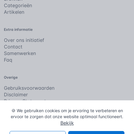
Categorieën
Artikelen
Extra informatie
Over ons initiatief
Contact
Samenwerken
Faq
Overige
Gebruiksvoorwaarden
Disclaimer
Privacy Statement
Cookies
🍪 We gebruiken cookies om je ervaring te verbeteren en
ervoor te zorgen dat onze website optimaal functioneert.
Bekijk
De bouwencyclopedie
Copyright © 2026
. Alle rechten