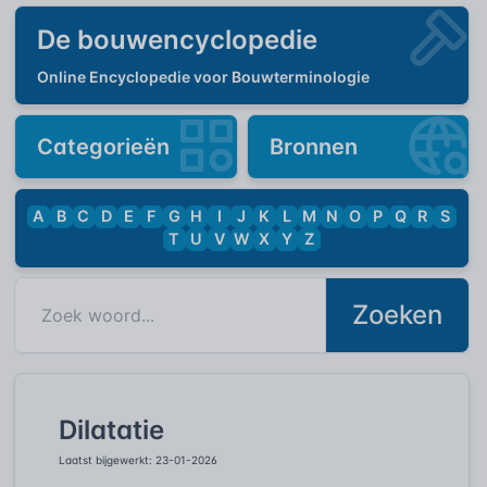
De bouwencyclopedie
Online Encyclopedie voor Bouwterminologie
Categorieën
Bronnen
A
B
C
D
E
F
G
H
I
J
K
L
M
N
O
P
Q
R
S
T
U
V
W
X
Y
Z
Zoeken
Dilatatie
Laatst bijgewerkt: 23-01-2026