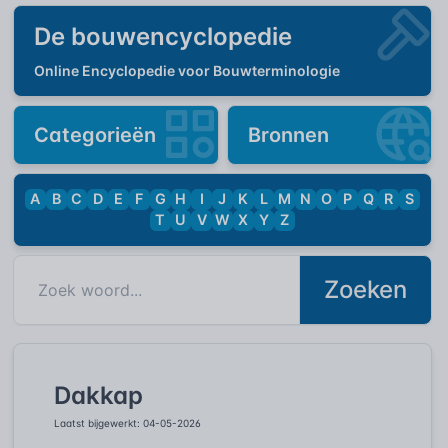
De bouwencyclopedie
Online Encyclopedie voor Bouwterminologie
Categorieën
Bronnen
A
B
C
D
E
F
G
H
I
J
K
L
M
N
O
P
Q
R
S
T
U
V
W
X
Y
Z
Zoeken
Dakkap
Laatst bijgewerkt: 04-05-2026