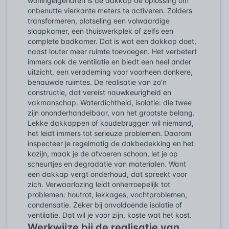
woningeigenaren is de dakkap dé oplossing om
onbenutte vierkante meters te activeren. Zolders
transformeren, plotseling een volwaardige
slaapkamer, een thuiswerkplek of zelfs een
complete badkamer. Dat is wat een dakkap doet,
naast louter meer ruimte toevoegen. Het verbetert
immers ook de ventilatie en biedt een heel ander
uitzicht, een verademing voor voorheen donkere,
benauwde ruimtes. De realisatie van zo'n
constructie, dat vereist nauwkeurigheid en
vakmanschap. Waterdichtheid, isolatie: die twee
zijn ononderhandelbaar, van het grootste belang.
Lekke dakkappen of koudebruggen wil niemand,
het leidt immers tot serieuze problemen. Daarom
inspecteer je regelmatig de dakbedekking en het
kozijn, maak je de afvoeren schoon, let je op
scheurtjes en degradatie van materialen. Want
een dakkap vergt onderhoud, dat spreekt voor
zich. Verwaarlozing leidt onherroepelijk tot
problemen: houtrot, lekkages, vochtproblemen,
condensatie. Zeker bij onvoldoende isolatie of
ventilatie. Dat wil je voor zijn, koste wat het kost.
Werkwijze bij de realisatie van