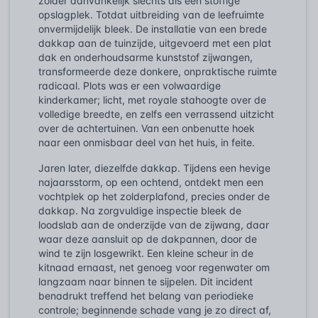
zolder aanvankelijk slechts als een stoffige
opslagplek. Totdat uitbreiding van de leefruimte
onvermijdelijk bleek. De installatie van een brede
dakkap aan de tuinzijde, uitgevoerd met een plat
dak en onderhoudsarme kunststof zijwangen,
transformeerde deze donkere, onpraktische ruimte
radicaal. Plots was er een volwaardige
kinderkamer; licht, met royale stahoogte over de
volledige breedte, en zelfs een verrassend uitzicht
over de achtertuinen. Van een onbenutte hoek
naar een onmisbaar deel van het huis, in feite.
Jaren later, diezelfde dakkap. Tijdens een hevige
najaarsstorm, op een ochtend, ontdekt men een
vochtplek op het zolderplafond, precies onder de
dakkap. Na zorgvuldige inspectie bleek de
loodslab aan de onderzijde van de zijwang, daar
waar deze aansluit op de dakpannen, door de
wind te zijn losgewrikt. Een kleine scheur in de
kitnaad ernaast, net genoeg voor regenwater om
langzaam naar binnen te sijpelen. Dit incident
benadrukt treffend het belang van periodieke
controle; beginnende schade vang je zo direct af,