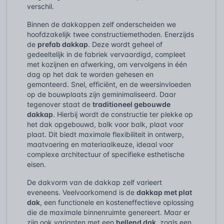
verschil.
Binnen de dakkappen zelf onderscheiden we
hoofdzakelijk twee constructiemethoden. Enerzijds
de
prefab dakkap
. Deze wordt geheel of
gedeeltelijk in de fabriek vervaardigd, compleet
met kozijnen en afwerking, om vervolgens in één
dag op het dak te worden gehesen en
gemonteerd. Snel, efficiënt, en de weersinvloeden
op de bouwplaats zijn geminimaliseerd. Daar
tegenover staat de
traditioneel gebouwde
dakkap
. Hierbij wordt de constructie ter plekke op
het dak opgebouwd, balk voor balk, plaat voor
plaat. Dit biedt maximale flexibiliteit in ontwerp,
maatvoering en materiaalkeuze, ideaal voor
complexe architectuur of specifieke esthetische
eisen.
De dakvorm van de dakkap zelf varieert
eveneens. Veelvoorkomend is de
dakkap met plat
dak
, een functionele en kosteneffectieve oplossing
die de maximale binnenruimte genereert. Maar er
zijn ook varianten met een
hellend dak
, zoals een