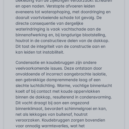
bekleding van de zijwangen veroorzaakt scheuren
en open naden. Verstopte afvoeren leiden
eveneens tot waterophoping, met doordringing en
daaruit voortvloeiende schade tot gevolg. De
directe consequentie van dergelijke
waterindringing is vaak vochtschade aan de
binnenafwerking en, bij langdurige blootstelling,
houtrot in de constructieve delen van de dakkap.
Dit tast de integriteit van de constructie aan en
kan leiden tot instabiliteit.
Condensatie en koudebruggen zijn andere
veelvoorkomende issues. Deze ontstaan door
onvoldoende of incorrect aangebrachte isolatie,
een gebrekkige dampremmende laag of een
slechte luchtdichting. Warme, vochtige binnenlucht
koelt af bij contact met koude oppervlakken
binnen de dakkap, resulterend in condensvorming.
Dit vocht draagt bij aan een ongezond
binnenklimaat, bevordert schimmelgroei en kan,
net als lekkages van buitenaf, houtrot
veroorzaken. Koudebruggen zorgen bovendien
voor onnodig warmteverlies, wat het