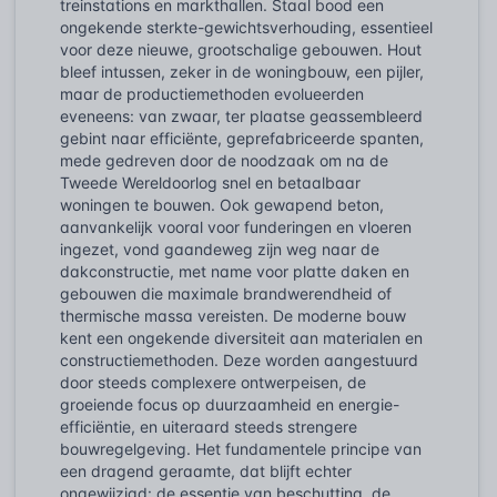
treinstations en markthallen. Staal bood een
ongekende sterkte-gewichtsverhouding, essentieel
voor deze nieuwe, grootschalige gebouwen. Hout
bleef intussen, zeker in de woningbouw, een pijler,
maar de productiemethoden evolueerden
eveneens: van zwaar, ter plaatse geassembleerd
gebint naar efficiënte, geprefabriceerde spanten,
mede gedreven door de noodzaak om na de
Tweede Wereldoorlog snel en betaalbaar
woningen te bouwen. Ook gewapend beton,
aanvankelijk vooral voor funderingen en vloeren
ingezet, vond gaandeweg zijn weg naar de
dakconstructie, met name voor platte daken en
gebouwen die maximale brandwerendheid of
thermische massa vereisten. De moderne bouw
kent een ongekende diversiteit aan materialen en
constructiemethoden. Deze worden aangestuurd
door steeds complexere ontwerpeisen, de
groeiende focus op duurzaamheid en energie-
efficiëntie, en uiteraard steeds strengere
bouwregelgeving. Het fundamentele principe van
een dragend geraamte, dat blijft echter
ongewijzigd: de essentie van beschutting, de