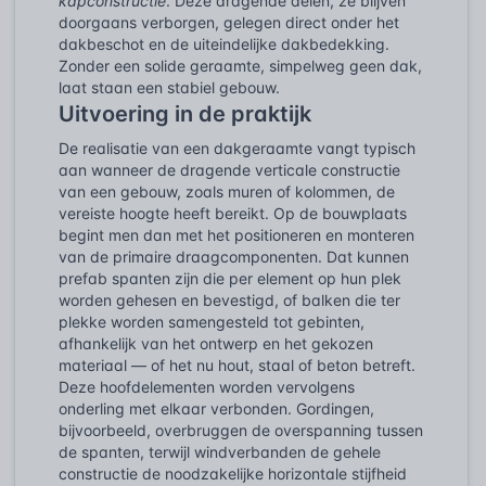
kapconstructie
. Deze dragende delen, ze blijven
doorgaans verborgen, gelegen direct onder het
dakbeschot en de uiteindelijke dakbedekking.
Zonder een solide geraamte, simpelweg geen dak,
laat staan een stabiel gebouw.
Uitvoering in de praktijk
De realisatie van een dakgeraamte vangt typisch
aan wanneer de dragende verticale constructie
van een gebouw, zoals muren of kolommen, de
vereiste hoogte heeft bereikt. Op de bouwplaats
begint men dan met het positioneren en monteren
van de primaire draagcomponenten. Dat kunnen
prefab spanten zijn die per element op hun plek
worden gehesen en bevestigd, of balken die ter
plekke worden samengesteld tot gebinten,
afhankelijk van het ontwerp en het gekozen
materiaal — of het nu hout, staal of beton betreft.
Deze hoofdelementen worden vervolgens
onderling met elkaar verbonden. Gordingen,
bijvoorbeeld, overbruggen de overspanning tussen
de spanten, terwijl windverbanden de gehele
constructie de noodzakelijke horizontale stijfheid