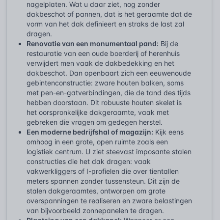
nagelplaten. Wat u daar ziet, nog zonder
dakbeschot of pannen, dat is het geraamte dat de
vorm van het dak definieert en straks de last zal
dragen.
Renovatie van een monumentaal pand:
Bij de
restauratie van een oude boerderij of herenhuis
verwijdert men vaak de dakbedekking en het
dakbeschot. Dan openbaart zich een eeuwenoude
gebintenconstructie: zware houten balken, soms
met pen-en-gatverbindingen, die de tand des tijds
hebben doorstaan. Dit robuuste houten skelet is
het oorspronkelijke dakgeraamte, vaak met
gebreken die vragen om gedegen herstel.
Een moderne bedrijfshal of magazijn:
Kijk eens
omhoog in een grote, open ruimte zoals een
logistiek centrum. U ziet steevast imposante stalen
constructies die het dak dragen: vaak
vakwerkliggers of I-profielen die over tientallen
meters spannen zonder tussensteun. Dit zijn de
stalen dakgeraamtes, ontworpen om grote
overspanningen te realiseren en zware belastingen
van bijvoorbeeld zonnepanelen te dragen.