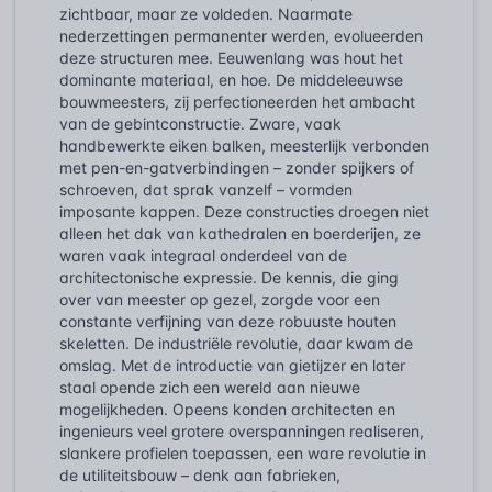
zichtbaar, maar ze voldeden. Naarmate
nederzettingen permanenter werden, evolueerden
deze structuren mee. Eeuwenlang was hout het
dominante materiaal, en hoe. De middeleeuwse
bouwmeesters, zij perfectioneerden het ambacht
van de gebintconstructie. Zware, vaak
handbewerkte eiken balken, meesterlijk verbonden
met pen-en-gatverbindingen – zonder spijkers of
schroeven, dat sprak vanzelf – vormden
imposante kappen. Deze constructies droegen niet
alleen het dak van kathedralen en boerderijen, ze
waren vaak integraal onderdeel van de
architectonische expressie. De kennis, die ging
over van meester op gezel, zorgde voor een
constante verfijning van deze robuuste houten
skeletten. De industriële revolutie, daar kwam de
omslag. Met de introductie van gietijzer en later
staal opende zich een wereld aan nieuwe
mogelijkheden. Opeens konden architecten en
ingenieurs veel grotere overspanningen realiseren,
slankere profielen toepassen, een ware revolutie in
de utiliteitsbouw – denk aan fabrieken,