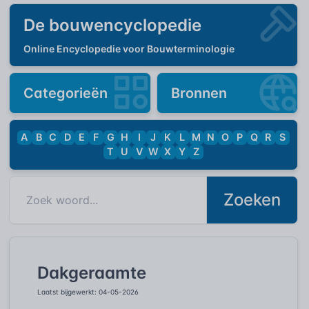
De bouwencyclopedie
Online Encyclopedie voor Bouwterminologie
Categorieën
Bronnen
A
B
C
D
E
F
G
H
I
J
K
L
M
N
O
P
Q
R
S
T
U
V
W
X
Y
Z
Zoeken
Dakgeraamte
Laatst bijgewerkt: 04-05-2026