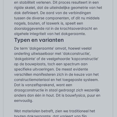
en stabiliteit verlenen. Dit proces resulteert in een
rigide skelet, dat de uiteindelijke geometrie van het
dak definieert. De aard van de verbindingen
tussen de diverse componenten, of dit nu middels
nagels, bouten, of laswerk is, speelt een
doorslaggevende rol in de krachtsoverdracht en
algehele integriteit van het dakgeraamte.
Typen en varianten
De term ‘dakgeraamte’ omvat, hoewel veelal
onderling uitwisselbaar met ‘dakconstructie’,
‘dakgebinte’ of de veelgehoorde ‘kapconstructie’
op de bouwplaats, toch een spectrum aan
specifieke uitvoeringen. De meest evidente
verschillen manifesteren zich in de keuze van het
constructiemateriaal en het toegepaste systeem.
Dat is vanzelfsprekend, want een
draagconstructie in staal gedraagt zich wezenlijk
anders dan één in hout. Dit is bouwfysica, puur en
eenvoudig.
Wat materialen betreft, zien we traditioneel het
houten dakgeraamte, dat varieert van fijn