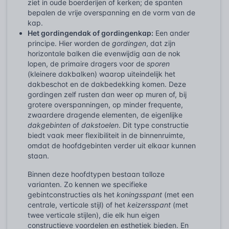
ziet in oude boerderijen of kerken; de spanten
bepalen de vrije overspanning en de vorm van de
kap.
Het gordingendak of gordingenkap:
Een ander
principe. Hier worden de
gordingen
, dat zijn
horizontale balken die evenwijdig aan de nok
lopen, de primaire dragers voor de
sporen
(kleinere dakbalken) waarop uiteindelijk het
dakbeschot en de dakbedekking komen. Deze
gordingen zelf rusten dan weer op muren of, bij
grotere overspanningen, op minder frequente,
zwaardere dragende elementen, de eigenlijke
dakgebinten
of
dakstoelen
. Dit type constructie
biedt vaak meer flexibiliteit in de binnenruimte,
omdat de hoofdgebinten verder uit elkaar kunnen
staan.
Binnen deze hoofdtypen bestaan talloze
varianten. Zo kennen we specifieke
gebintconstructies als het
koningsspant
(met een
centrale, verticale stijl) of het
keizersspant
(met
twee verticale stijlen), die elk hun eigen
constructieve voordelen en esthetiek bieden. En