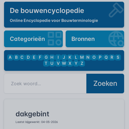
De bouwencyclopedie
Online Encyclopedie voor Bouwterminologie
Categorieën
Bronnen
A
B
C
D
E
F
G
H
I
J
K
L
M
N
O
P
Q
R
S
T
U
V
W
X
Y
Z
Zoeken
dakgebint
Laatst bijgewerkt: 04-05-2026