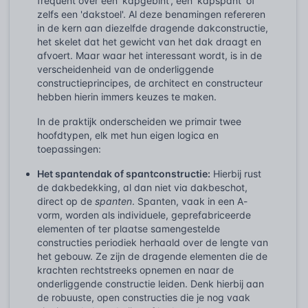
frequent over een 'kapgebint', een 'kapspant' of
zelfs een 'dakstoel'. Al deze benamingen refereren
in de kern aan diezelfde dragende dakconstructie,
het skelet dat het gewicht van het dak draagt en
afvoert. Maar waar het interessant wordt, is in de
verscheidenheid van de onderliggende
constructieprincipes, de architect en constructeur
hebben hierin immers keuzes te maken.
In de praktijk onderscheiden we primair twee
hoofdtypen, elk met hun eigen logica en
toepassingen:
Het spantendak of spantconstructie:
Hierbij rust
de dakbedekking, al dan niet via dakbeschot,
direct op de
spanten
. Spanten, vaak in een A-
vorm, worden als individuele, geprefabriceerde
elementen of ter plaatse samengestelde
constructies periodiek herhaald over de lengte van
het gebouw. Ze zijn de dragende elementen die de
krachten rechtstreeks opnemen en naar de
onderliggende constructie leiden. Denk hierbij aan
de robuuste, open constructies die je nog vaak