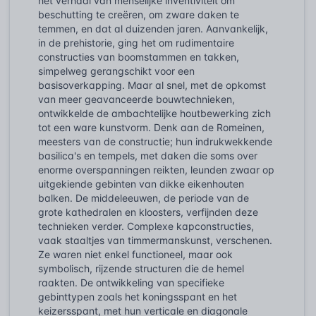
het verhaal van menselijke inventiviteit om
beschutting te creëren, om zware daken te
temmen, en dat al duizenden jaren. Aanvankelijk,
in de prehistorie, ging het om rudimentaire
constructies van boomstammen en takken,
simpelweg gerangschikt voor een
basisoverkapping. Maar al snel, met de opkomst
van meer geavanceerde bouwtechnieken,
ontwikkelde de ambachtelijke houtbewerking zich
tot een ware kunstvorm. Denk aan de Romeinen,
meesters van de constructie; hun indrukwekkende
basilica's en tempels, met daken die soms over
enorme overspanningen reikten, leunden zwaar op
uitgekiende gebinten van dikke eikenhouten
balken. De middeleeuwen, de periode van de
grote kathedralen en kloosters, verfijnden deze
technieken verder. Complexe kapconstructies,
vaak staaltjes van timmermanskunst, verschenen.
Ze waren niet enkel functioneel, maar ook
symbolisch, rijzende structuren die de hemel
raakten. De ontwikkeling van specifieke
gebinttypen zoals het koningsspant en het
keizersspant, met hun verticale en diagonale