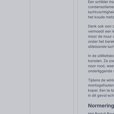
Een schilder i
condensatiemete
luchtvochtighei
het koude metaa
Denk ook aan d
vermoedt een l
maar de muur a
onder het berek
stilstaande luc
In de utiliteit
kanalen. Ze zoe
naar rood, wee
onderliggende s
Tijdens de win
montagefouten 
koper. Een te l
in dit geval ec
Normering
Het Besluit Bo