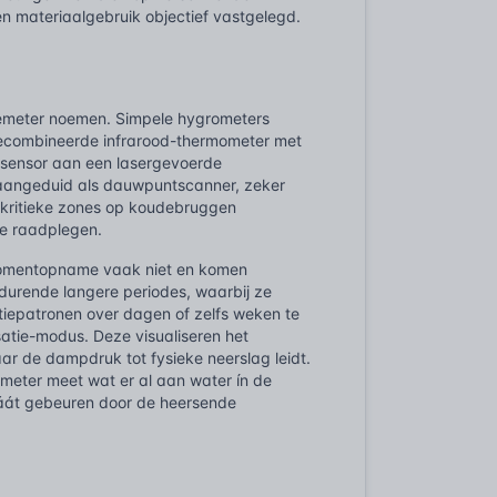
n materiaalgebruik objectief vastgelegd.
iemeter noemen. Simpele hygrometers
 gecombineerde infrarood-thermometer met
tsensor aan een lasergevoerde
t aangeduid als dauwpuntscanner, zeker
e kritieke zones op koudebruggen
te raadplegen.
momentopname vaak niet en komen
durende langere periodes, waarbij ze
tiepatronen over dagen of zelfs weken te
atie-modus. Deze visualiseren het
ar de dampdruk tot fysieke neerslag leidt.
tmeter meet wat er al aan water ín de
gáát gebeuren door de heersende