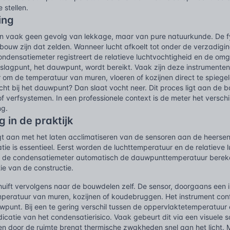
e stellen.
ing
jn vaak geen gevolg van lekkage, maar van pure natuurkunde. De fy
 bouw zijn dat zelden. Wanneer lucht afkoelt tot onder de verzadig
 condensatiemeter registreert de relatieve luchtvochtigheid en de 
lagpunt, het dauwpunt, wordt bereikt. Vaak zijn deze instrumenten 
r om de temperatuur van muren, vloeren of kozijnen direct te spieg
cht bij het dauwpunt? Dan slaat vocht neer. Dit proces ligt aan de 
 of verfsystemen. In een professionele context is de meter het versch
ng.
 in de praktijk
t aan met het laten acclimatiseren van de sensoren aan de heersen
satie is essentieel. Eerst worden de luchttemperatuur en de relatiev
n de condensatiemeter automatisch de dauwpunttemperatuur bereken
ie van de constructie.
uift vervolgens naar de bouwdelen zelf. De sensor, doorgaans een i
peratuur van muren, kozijnen of koudebruggen. Het instrument conf
punt. Bij een te gering verschil tussen de oppervlaktetemperatuu
icatie van het condensatierisico. Vaak gebeurt dit via een visuele 
en door de ruimte brengt thermische zwakheden snel aan het licht. 