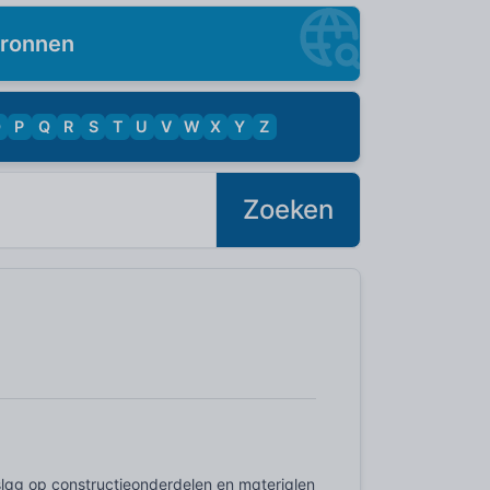
ronnen
O
P
Q
R
S
T
U
V
W
X
Y
Z
Zoeken
lag op constructieonderdelen en materialen