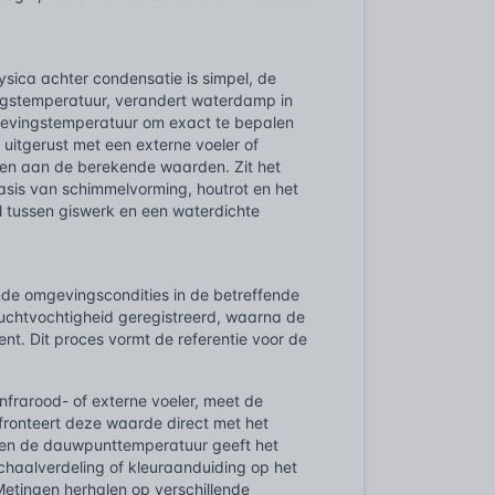
sica achter condensatie is simpel, de
ingstemperatuur, verandert waterdamp in
omgevingstemperatuur om exact te bepalen
uitgerust met een externe voeler of
elen aan de berekende waarden. Zit het
basis van schimmelvorming, houtrot en het
il tussen giswerk en een waterdichte
de omgevingscondities in de betreffende
e luchtvochtigheid geregistreerd, waarna de
t. Dit proces vormt de referentie voor de
nfrarood- of externe voeler, meet de
ronteert deze waarde direct met het
r en de dauwpunttemperatuur geeft het
schaalverdeling of kleuraanduiding op het
Metingen herhalen op verschillende