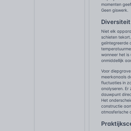
momenten geeft
Geen giswerk.
Diversitei
Niet elk appar
schieten tekor
geïntegreerde 
temperatuurmet
wanneer het is 
onmiddellijk a
Voor diepgrav
meerkanaals da
fluctuaties in 
analyseren. Er
dauwpunt direct
Het onderschei
constructie aa
atmosferische
Praktijksc