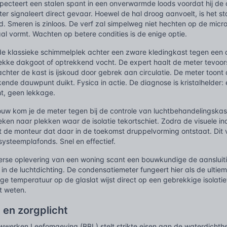
nspecteert een stalen spant in een onverwarmde loods voordat hij d
r signaleert direct gevaar. Hoewel de hal droog aanvoelt, is het s
d. Smeren is zinloos. De verf zal simpelweg niet hechten op de micr
l vormt. Wachten op betere condities is de enige optie.
e klassieke schimmelplek achter een zware kledingkast tegen een
ekke dakgoot of optrekkend vocht. De expert haalt de meter tevoors
chter de kast is ijskoud door gebrek aan circulatie. De meter toon
ende dauwpunt duikt. Fysica in actie. De diagnose is kristalhelder
ht, geen lekkage.
sbouw kom je de meter tegen bij de controle van luchtbehandelingska
ken naar plekken waar de isolatie tekortschiet. Zodra de visuele in
t de monteur dat daar in de toekomst druppelvorming ontstaat. Di
ysteemplafonds. Snel en effectief.
terse oplevering van een woning scant een bouwkundige de aansluiti
in de luchtdichting. De condensatiemeter fungeert hier als de ulti
age temperatuur op de glaslat wijst direct op een gebrekkige isolat
ht weten.
 en zorgplicht
uwwerken Leefomgeving (BBL) stelt strikte eisen aan de waterdichth