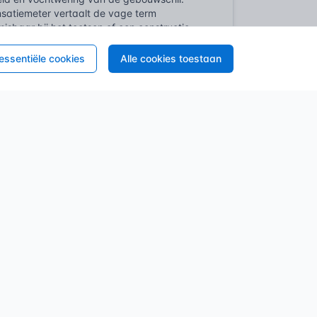
satiemeter vertaalt de vage term
sbaar bij het toetsen of een constructie
ming moeten voorkomen.
 essentiële cookies
Alle cookies toestaan
lificeerd op basis van ernst en omvang.
tele condensatie door bewonersgedrag en
handeling en industriële coatings gelden
el van de kwaliteitsborging; vaak geldt de
berekende dauwpunt moet liggen. Zonder
elijk stand te houden. Meten is weten, maar
r bij papieren grafieken en complexe
 de bouwfysicus om het dauwpunt te
he instrumenten, zoals de haarhygrometer.
 diagnose van het condensatierisico. In
r de eerste handheld-meters met digitale
 grootste technische sprong. Opeens was
oppervlakte- en luchttemperatuur moest
evolutie liep parallel aan de strengere