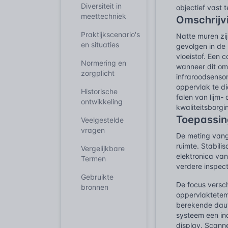
Diversiteit in
objectief vast t
meettechniek
Omschrijv
Praktijkscenario's
Natte muren zi
en situaties
gevolgen in de
vloeistof. Een
Normering en
wanneer dit oms
zorgplicht
infraroodsenso
oppervlak te di
Historische
falen van lijm-
ontwikkeling
kwaliteitsborgi
Toepassing
Veelgestelde
vragen
De meting vang
ruimte. Stabili
Vergelijkbare
elektronica va
Termen
verdere inspect
Gebruikte
De focus versch
bronnen
oppervlaktetem
berekende dauw
systeem een ind
display. Scann