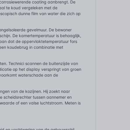
e corrosiewerende coating aanbrengt. De
taal te koud vergeleken met de
oscopisch dunne film van water die zich op
 ongeïsoleerde gevelmuur. De bewoner
chijn. De kamertemperatuur is behaaglijk,
t aan dat de oppervlaktetemperatuur fors
: een koudebrug in combinatie met
sten. Technici scannen de buitenzijde van
dicatie op het display verspringt van groen
t voorkomt waterschade aan de
ngen van de kozijnen. Hij zoekt naar
eme scheidsrechter tussen aannemer en
iewaarde of een valse luchtstroom. Meten is
eid en vochtwering van de gebouwschil.