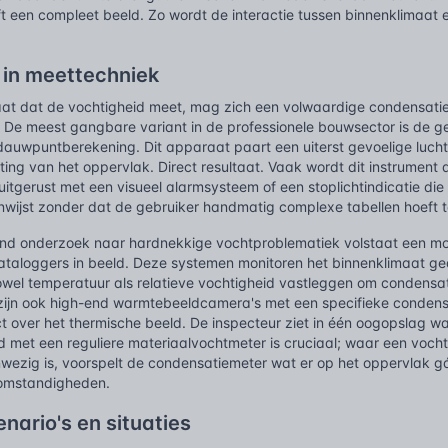
 een compleet beeld. Zo wordt de interactie tussen binnenklimaat e
t in meettechniek
aat dat de vochtigheid meet, mag zich een volwaardige condensat
t. De meest gangbare variant in de professionele bouwsector is de
dauwpuntberekening. Dit apparaat paart een uiterst gevoelige luch
ing van het oppervlak. Direct resultaat. Vaak wordt dit instrumen
uitgerust met een visueel alarmsysteem of een stoplichtindicatie di
anwijst zonder dat de gebruiker handmatig complexe tabellen hoeft 
end onderzoek naar hardnekkige vochtproblematiek volstaat een 
taloggers in beeld. Deze systemen monitoren het binnenklimaat ge
zowel temperatuur als relatieve vochtigheid vastleggen om condensa
 zijn ook high-end warmtebeeldcamera's met een specifieke condens
 over het thermische beeld. De inspecteur ziet in één oogopslag wa
d met een reguliere materiaalvochtmeter is cruciaal; waar een voch
nwezig is, voorspelt de condensatiemeter wat er op het oppervlak 
 omstandigheden.
enario's en situaties