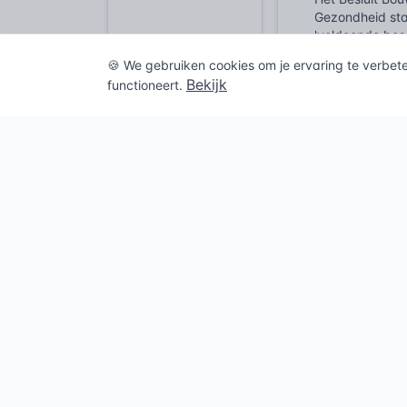
Gezondheid sta
'voldoende besc
voldoet aan de
🍪 We gebruiken cookies om je ervaring te verbet
Bekijk
functioneert.
Bij het uitvoe
De meter helpt
structurele bo
specifieke uitv
harde eis dat 
deze objectieve
in dit geval i
Historisch
De geschiedeni
rekensommen. D
bepalen. Men m
Deze vroege me
de tweede helf
sensoren.
De integratie 
fysiek contact
vergelijken, na