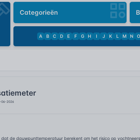
Categorieën
B
A
B
C
D
E
F
G
H
I
J
K
L
M
N
atiemeter
3-06-2026
 dat de dauwpunttemperatuur berekent om het risico op vochtneers