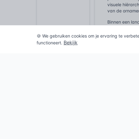
visuele hiërarc
van de orname
Binnen een lan
De kamers aan w
ontstaat: een r
🍪 We gebruiken cookies om je ervaring te verbet
ergens in een 
Bekijk
functioneert.
Balans. Elke t
terug te laten 
Juridisch
Wie de wetten v
nagenoeg synon
als beschermd 
vrijblijvend. D
monument wijzig
Welstandsnota'
inslag. Hierin 
restauratie of
eisen stelt aan
geformuleerd. D