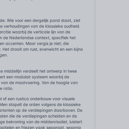
de. Wie voor een dergelijk pand staat, ziet
ikte verhoudingen van de klassieke oudheid.
citie waarbij de verticale lijn van de
 In de Nederlandse context, specifiek het
en accenten. Maar vergis je niet; die
. Het draait om rust, evenwicht en een bijna
ggen.
e middellijn verdeelt het ontwerp in twee
eert een modulair systeem waarbij de
t van de maatvoering. Van de hoogte van
e ratio.
el of een rustica onderbouw voor visuele
. Men stapelt de orden volgens de klassieke
varianten op de verdiepingen daarboven. De
jsten die de verdiepingen scheiden en de
ige bekroning van de middenrisaliet, luistert
apitelen en friezen vaak separaat, waarna