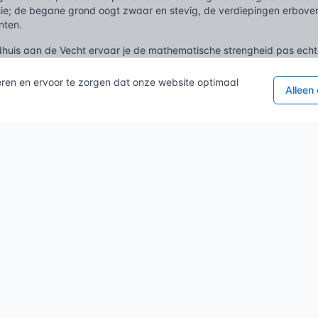
hie; de begane grond oogt zwaar en stevig, de verdiepingen erboven 
nten.
dhuis aan de Vecht ervaar je de mathematische strengheid pas echt 
eerszijden zijn elkaars spiegelbeeld. De deuren zitten precies tege
eeks doorkijkjes die de lengte van het pand benadrukken. Hier rege
eren en ervoor te zorgen dat onze website optimaal
Alleen
hoek, maar vormt het middelpunt van een wand, exact uitgelijnd met
immerman en steenhouwer werkte hier met de duimstok in de hand om 
keren.
e kaders en monumentenzorg
an de symmetrie volgt, komt onherroepelijk uit bij de wetten van de
iem met monumentenzorg. De Erfgoedwet is hierin leidend. De mees
monument of maken deel uit van een beschermd stadsgezicht. Aanpa
e Omgevingswet regelt de noodzakelijke vergunningen voor ingrepen di
en. Een dakkapel die de centrale as verstoort? Dat is vrijwel onde
s van gemeenten hanteren vaak specifieke beeldkwaliteitsplannen v
wordt de architectonische taal — de orden, de kroonlijsten en de hiëra
 herbestemming vormt het Besluit bouwwerken leefomgeving (BBL) he
 energieprestaties en brandveiligheid, zijn er voor monumentale pan
it voorkomt dat historische waarden, zoals ragfijne roedenverdelin