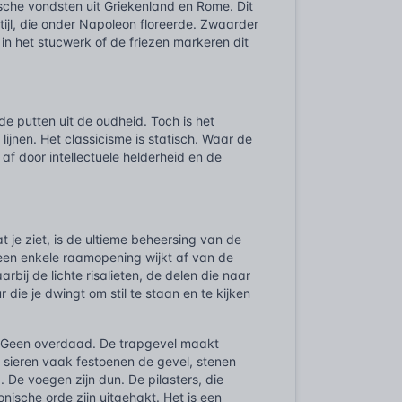
sche vondsten uit Griekenland en Rome. Dit
ijl, die onder Napoleon floreerde. Zwaarder
in het stucwerk of de friezen markeren dit
de putten uit de oudheid. Toch is het
jnen. Het classicisme is statisch. Waar de
f door intellectuele helderheid en de
t je ziet, is de ultieme beheersing van de
Geen enkele raamopening wijkt af van de
bij de lichte risalieten, de delen die naar
 die je dwingt om stil te staan en te kijken
s. Geen overdaad. De trapgevel maakt
er sieren vaak festoenen de gevel, stenen
. De voegen zijn dun. De pilasters, die
nische orde zijn uitgehakt. Het is een