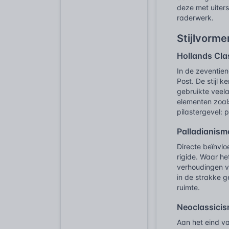
deze met uiters
raderwerk.
Stijlvorme
Hollands Cla
In de zeventie
Post. De stijl
gebruikte veela
elementen zoals
pilastergevel: 
Palladianism
Directe beïnvlo
rigide. Waar he
verhoudingen va
in de strakke g
ruimte.
Neoclassicis
Aan het eind v