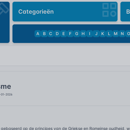
Categorieën
B
A
B
C
D
E
F
G
H
I
J
K
L
M
N
isme
9-01-2026
ijl gebaseerd op de principes van de Griekse en Romeinse oudheid, 