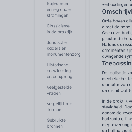
Stijlvormen
verhoudingen e
en regionale
Omschrijv
stromingen
Orde boven alle
Classicisme
direct de hand 
in de praktijk
Geen overbodige
pilaster de hor
Juridische
Hollands classi
kaders en
ornamenten zijn
monumentenzorg
dwingende symme
Toepassin
Historische
ontwikkeling
De realisatie v
en oorsprong
identieke helf
diameter van d
Veelgestelde
de architraaf t
vragen
In de praktijk 
Vergelijkbare
stevigheid. Daa
Termen
canon: de zwaa
horizontale lij
Gebruikte
dieptewerking i
bronnen
de hellingshoe