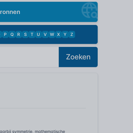
ronnen
O
P
Q
R
S
T
U
V
W
X
Y
Z
Zoeken
waarbij symmetrie, mathematische