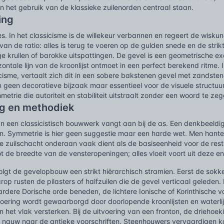
n het gebruik van de klassieke zuilenorden centraal staan.
ing
s. In het classicisme is de willekeur verbannen en regeert de wiskun
van de ratio: alles is terug te voeren op de gulden snede en de str
 krullen of barokke uitspattingen. De gevel is een geometrische exer
izontale lijn van de kroonlijst ontmoet in een perfect berekend ritme.
cisme, vertaalt zich dit in een sobere bakstenen gevel met zandsten
 geen decoratieve bijzaak maar essentieel voor de visuele structuur
trie die autoriteit en stabiliteit uitstraalt zonder een woord te ze
g en methodiek
an een classicistisch bouwwerk vangt aan bij de as. Een denkbeeldig
ten. Symmetrie is hier geen suggestie maar een harde wet. Men hant
e zuilschacht onderaan vaak dient als de basiseenheid voor de res
ot de breedte van de vensteropeningen; alles vloeit voort uit deze en
volgt de gevelopbouw een strikt hiërarchisch stramien. Eerst de sokk
rop rusten de pilasters of halfzuilen die de gevel verticaal geleden
rdere Dorische orde beneden, de lichtere Ionische of Korinthische 
nvoering wordt gewaarborgd door doorlopende kroonlijsten en waterli
n het vlak versterken. Bij de uitvoering van een fronton, de driehoek
k nauw naar de antieke voorschriften. Steenhouwers vervaardigen k