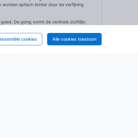
worden optisch lichter door de verfijning
goed. De gang vormt de centrale zichtlijn.
nover elkaar, zodat er een enfilade
ert de gulden snede. Een schouw staat niet
 essentiële cookies
Alle cookies toestaan
 het raam aan de overzijde. Orde. Rust.
de modulus, de basismaat, in elk detail
 staat. Classicisme is in Nederland
te gebouwen in deze stijl zijn aangewezen
ssingen aan de buitenschil zijn nooit
e het uiterlijk of de structuur van een
nkbaar binnen de huidige toetsingskaders.
oor gebieden met een classicistische
rchie in de gevel — juridisch verankerd. Bij
t technisch kader. Hoewel het BBL strenge
den specifieke uitzonderingsregels
gen of origineel stucwerk, verloren gaan aan