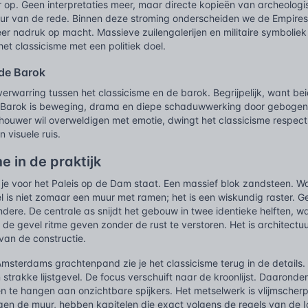
 op. Geen interpretaties meer, maar directe kopieën van archeologi
uur van de rede. Binnen deze stroming onderscheiden we de Empirest
r nadruk op macht. Massieve zuilengalerijen en militaire symboliek 
 het classicisme met een politiek doel.
 de Barok
erwarring tussen het classicisme en de barok. Begrijpelijk, want bei
. Barok is beweging, drama en diepe schaduwwerking door gebogen li
ouwer wil overweldigen met emotie, dwingt het classicisme respect a
 visuele ruis.
e in de praktijk
t je voor het Paleis op de Dam staat. Een massief blok zandsteen. Wa
l is niet zomaar een muur met ramen; het is een wiskundig raster. 
ere. De centrale as snijdt het gebouw in twee identieke helften, waar
 de gevel ritme geven zonder de rust te verstoren. Het is architectuur
van de constructie.
 Amsterdams grachtenpand zie je het classicisme terug in de detail
 strakke lijstgevel. De focus verschuift naar de kroonlijst. Daarond
jken te hangen aan onzichtbare spijkers. Het metselwerk is vlijmscherp
egen de muur, hebben kapitelen die exact volgens de regels van de Io