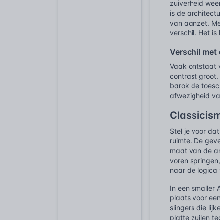
zuiverheid weer
is de architect
van aanzet. Mee
verschil. Het is
Verschil met
Vaak ontstaat v
contrast groot
barok de toesch
afwezigheid van
Classicism
Stel je voor da
ruimte. De geve
maat van de and
voren springen,
naar de logica 
In een smaller
plaats voor een
slingers die li
platte zuilen t