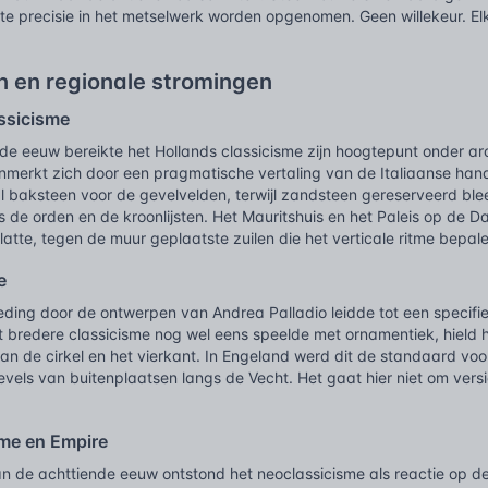
te precisie in het metselwerk worden opgenomen. Geen willekeur. Elk
n en regionale stromingen
ssicisme
nde eeuw bereikte het Hollands classicisme zijn hoogtepunt onder a
 kenmerkt zich door een pragmatische vertaling van de Italiaanse 
l baksteen voor de gevelvelden, terwijl zandsteen gereserveerd ble
 de orden en de kroonlijsten. Het Mauritshuis en het Paleis op de Da
platte, tegen de muur geplaatste zuilen die het verticale ritme bepale
e
eding door de ontwerpen van Andrea Palladio leidde tot een specifi
t bredere classicisme nog wel eens speelde met ornamentiek, hield 
n de cirkel en het vierkant. In Engeland werd dit de standaard voor
evels van buitenplaatsen langs de Vecht. Het gaat hier niet om vers
me en Empire
an de achttiende eeuw ontstond het neoclassicisme als reactie op 