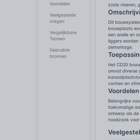
Voordelen
zoals vloeren, 
Omschrijv
Veelgestelde
vragen
Dit bouwsystee
bouwplaats wo
Vergelijkbare
een snelle en 
Termen
liggers worden
demontage.
Gebruikte
Toepassin
bronnen
Het CD20 bouws
omvat diverse 
kanaalplaatvlo
vormen en afme
Voordelen
Belangrijke voo
toekomstige aa
ontwerp als de
noodzaak voor 
Veelgeste