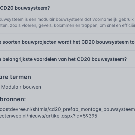
t CD20 bouwsysteem?
uwsysteem is een modulair bouwsysteem dat voornamelijk gebruik
ten, zoals vloeren, gevels, kolommen en trappen, om snel en effici
e soorten bouwprojecten wordt het CD20 bouwsysteem t
de belangrijkste voordelen van het CD20 bouwsysteem?
bare termen
Modulair bouwen
|
 bronnen:
joostdevree.nl/shtmls/cd20_prefab_montage_bouwsysteem
itectenweb.nl/nieuws/artikel.aspx?id=59395