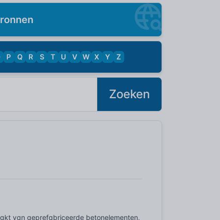
ronnen
O
P
Q
R
S
T
U
V
W
X
Y
Z
Zoeken
akt van geprefabriceerde betonelementen,