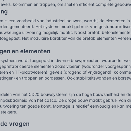
gevels, kolommen en trappen, om snel en efficiënt complete gebouwe
ing
m is een voorbeeld van industrieel bouwen, waarbij de elementen i
rden gemonteerd. Het systeem maakt gebruik van gestandaardisee
nauwkeurige uitvoering mogelijk maakt. Naast prefab betonelementen
 toegepast. Het modulaire karakter van de prefab elementen veree
gen en elementen
ysteem wordt toegepast in diverse bouwprojecten, waaronder woni
geprefabriceerde elementen zoals vloeren (waaronder voorgespanne
eren en TT-plaatvloeren), gevels (dragend of vrijdragend), kolomm
tingen) en trappen en bordessen. Ook stabiliteitswanden en borstw
rdelen van het CD20 bouwsysteem zijn de hoge bouwsnelheid en de fl
npasbaarheid van het casco. De droge bouw maakt gebruik van div
 uitvoering ten goede komt. Montage is relatief eenvoudig en kan m
steigers.
lde vragen