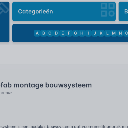
Categorieën
B
A
B
C
D
E
F
G
H
I
J
K
L
M
N
efab montage bouwsysteem
4-01-2026
ysteem is een modulair bouwsysteem dat voornamelijk gebruik ma