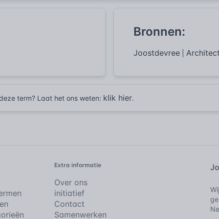
Bronnen:
Joostdevree
Archite
|
klik hier
r deze term? Laat het ons weten:
.
Extra informatie
Jo
Over ons
Wi
Termen
initiatief
ge
en
Contact
Ne
orieën
Samenwerken