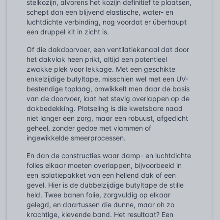
stelkozijn, alvorens het kozijn definitief te plaatsen,
schept dan een blijvend elastische, water- en
luchtdichte verbinding, nog voordat er überhaupt
een druppel kit in zicht is.
Of die dakdoorvoer, een ventilatiekanaal dat door
het dakvlak heen prikt, altijd een potentieel
zwakke plek voor lekkage. Met een geschikte
enkelzijdige butyltape, misschien wel met een UV-
bestendige toplaag, omwikkelt men daar de basis
van de doorvoer, laat het stevig overlappen op de
dakbedekking. Plotseling is die kwetsbare naad
niet langer een zorg, maar een robuust, afgedicht
geheel, zonder gedoe met vlammen of
ingewikkelde smeerprocessen.
En dan de constructies waar damp- en luchtdichte
folies elkaar moeten overlappen, bijvoorbeeld in
een isolatiepakket van een hellend dak of een
gevel. Hier is de dubbelzijdige butyltape de stille
held. Twee banen folie, zorgvuldig op elkaar
gelegd, en daartussen die dunne, maar oh zo
krachtige, klevende band. Het resultaat? Een