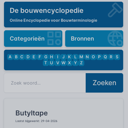
De bouwencyclopedie
Online Encyclopedie voor Bouwterminologie
Categorieën
Bronnen
A
B
C
D
E
F
G
H
I
J
K
L
M
N
O
P
Q
R
S
T
U
V
W
X
Y
Z
Zoeken
Butyltape
Laatst bijgewerkt: 29-04-2026