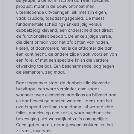
Butyltape, u denkt misschien aan één specifiek
product, maar in de bouw ontmoet men
uiteenlopende uitvoeringen, elk met zijn eigen,
vaak cruciale, toepassingsgebied. De meest
fundamentele scheiding? Enkelzijdig versus
dubbelzijdig klevend, een onderscheid dat direct
de functionaliteit bepaalt. De enkelzijdige versie,
die dient primair voor het afdichten van naden,
kieren, of doorvoeren; het is de afdichter die aan
één kant hecht, de andere zijde vaak voorzien van
een folie, of met een speciale finish die verdere
afwerking toelaat. Een beschermende laag tegen
de elementen, zeg maar.
Daar tegenover staat de dubbelzijdig klevende
butyltape, een ware verbinder, onmisbaar
wanneer twee elementen naadloos en blijvend aan
elkaar bevestigd moeten worden – denk aan het
overlappend verlijmen van damp- of waterdichte
folies, panelen op een kozijn, waar mechanische
bevestiging niet wenselijk of zelfs onmogelijk is.
Geen gaten boren, maar gewoon plakken, en het
zit vast, muurvast.