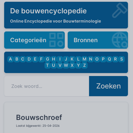
De bouwencyclopedie
Online Encyclopedie voor Bouwterminologie
Categorieën
Bronnen
A
B
C
D
E
F
G
H
I
J
K
L
M
N
O
P
Q
R
S
T
U
V
W
X
Y
Z
Zoeken
Bouwschroef
Laatst bijgewerkt: 25-04-2026