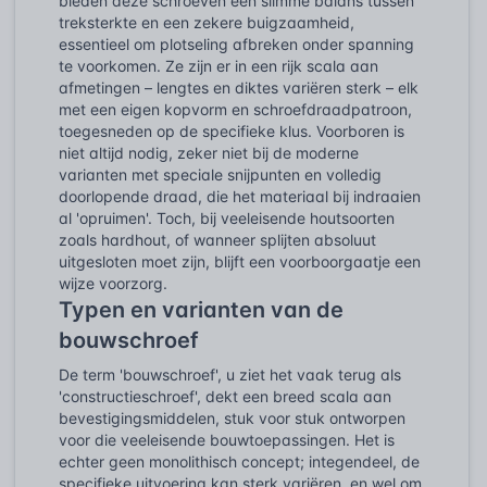
bieden deze schroeven een slimme balans tussen
treksterkte en een zekere buigzaamheid,
essentieel om plotseling afbreken onder spanning
te voorkomen. Ze zijn er in een rijk scala aan
afmetingen – lengtes en diktes variëren sterk – elk
met een eigen kopvorm en schroefdraadpatroon,
toegesneden op de specifieke klus. Voorboren is
niet altijd nodig, zeker niet bij de moderne
varianten met speciale snijpunten en volledig
doorlopende draad, die het materiaal bij indraaien
al 'opruimen'. Toch, bij veeleisende houtsoorten
zoals hardhout, of wanneer splijten absoluut
uitgesloten moet zijn, blijft een voorboorgaatje een
wijze voorzorg.
Typen en varianten van de
bouwschroef
De term 'bouwschroef', u ziet het vaak terug als
'constructieschroef', dekt een breed scala aan
bevestigingsmiddelen, stuk voor stuk ontworpen
voor die veeleisende bouwtoepassingen. Het is
echter geen monolithisch concept; integendeel, de
specifieke uitvoering kan sterk variëren, en wel om