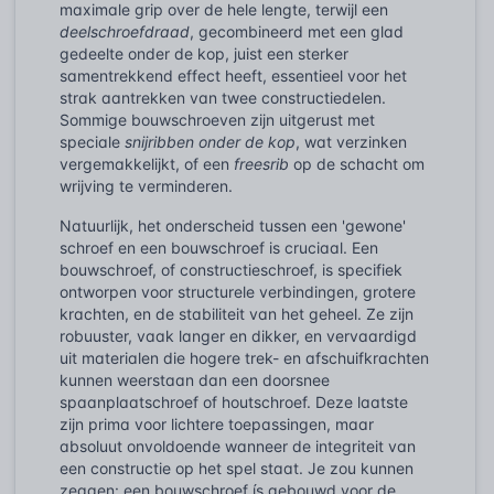
maximale grip over de hele lengte, terwijl een
deelschroefdraad
, gecombineerd met een glad
gedeelte onder de kop, juist een sterker
samentrekkend effect heeft, essentieel voor het
strak aantrekken van twee constructiedelen.
Sommige bouwschroeven zijn uitgerust met
speciale
snijribben onder de kop
, wat verzinken
vergemakkelijkt, of een
freesrib
op de schacht om
wrijving te verminderen.
Natuurlijk, het onderscheid tussen een 'gewone'
schroef en een bouwschroef is cruciaal. Een
bouwschroef, of constructieschroef, is specifiek
ontworpen voor structurele verbindingen, grotere
krachten, en de stabiliteit van het geheel. Ze zijn
robuuster, vaak langer en dikker, en vervaardigd
uit materialen die hogere trek- en afschuifkrachten
kunnen weerstaan dan een doorsnee
spaanplaatschroef of houtschroef. Deze laatste
zijn prima voor lichtere toepassingen, maar
absoluut onvoldoende wanneer de integriteit van
een constructie op het spel staat. Je zou kunnen
zeggen: een bouwschroef ís gebouwd voor de