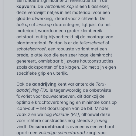
Een andere significante differentiatie zit in de
kopvorm
. De
verzonken kop
is een klassieker;
deze verdwijnt netjes in het materiaal voor een
gladde afwerking, ideaal voor zichtwerk. De
bolkop
of
lenskop
daarentegen, ligt juist óp het
materiaal, waardoor een groter klembereik
ontstaat; nuttig bijvoorbeeld bij de montage van
plaatmateriaal. En dan is er de
tellerschroef
of
schotelschroef
, een robuuste variant met een
brede, platte kop die een zeer hoge klemkracht
genereert, onmisbaar bij zware houtconstructies
zoals dakspanten of balklagen. Elk met zijn eigen
specifieke grip en uiterlijk.
Ook de
aandrijving
kent varianten: de
Torx-
aandrijving (TX)
is tegenwoordig de onbetwiste
favoriet voor bouwschroeven, dit dankzij de
optimale krachtoverbrenging en minimale kans op
'cam-out' – het doorslippen van de bit. Minder
vaak zien we nog
Pozidriv (PZ)
, alhoewel deze
voor lichtere constructies nog steeds zijn weg
vindt. De
schroefdraad
is eveneens een verhaal
apart: een
volledige schroefdraad
zorgt voor