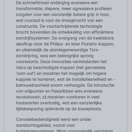
De schroefdraad onderging eveneens een
transformatie; diepere, meer agressieve profielen
zorgden voor een aanzienlijk betere grip in hout,
wat cruciaal is voor de draagkracht van een
constructie. De voortschrijdende technologie
bracht bovendien de ontwikkeling van efficiëntere
aandrijfsystemen. De overgang van de kwetsbare
sleufkop naar de Philips- en later Pozidriv-koppen,
en uiteindelijk de alomtegenwoordige Torx-
aandrijving, was een belangrijke sprong
voorwaarts. Deze innovaties verminderden het
risico op beschadigde koppen (het gevreesde
'cam-out') en maakten het mogelijk om hogere
koppels te hanteren, wat de installatiesnelheid en -
betrouwbaarheid enorm verhoogde. De introductie
van snijpunten en freesribben was eveneens
revolutionair; zij maakten voorboren in veel
houtsoorten overbodig, wat een aanzienlijke
tijdsbesparing opleverde op de bouwplaats.
Corrosiebestendigheid werd een ander
aandachtsgebied, vooral voor
buitentoepassingen. Waar aanvankelijk verzinken