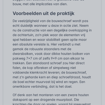
bouw, met alle implicaties van dien.
Voorbeelden uit de praktijk
De veelzijdigheid van de bouwschroef wordt pas
echt duidelijk wanneer u deze in actie ziet. Neem
nu de constructie van een degelijke overkapping in
de achtertuin, zo'n plek waar de elementen vrij
spel hebben en waar stabiliteit geen optie maar
een absolute vereiste is. Hier verbindt u met
gemak de robuuste staanders met de
dwarsbalken, vaak door dikke houten balken van
pakweg 7x7 cm of zelfs 9x9 cm aan elkaar te
trekken. Een standaard schroef zou hier direct
falen, de kop afbreken of simpelweg niet
voldoende klemkracht leveren; de bouwschroef,
met z'n geharde kern en diep schroefdraad, houdt
de boel echter muurvast bij wind en regen. Een
onwrikbare verbinding, dat is het doel.
Of denk aan het monteren van een zware houten
dakspant op een dragende muurplaat. Die
krachten die daar op spelen, vooral bij sneeuwlast