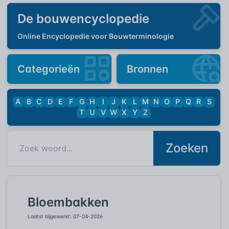
De bouwencyclopedie
Online Encyclopedie voor Bouwterminologie
Categorieën
Bronnen
A
B
C
D
E
F
G
H
I
J
K
L
M
N
O
P
Q
R
S
T
U
V
W
X
Y
Z
Zoeken
Bloembakken
Laatst bijgewerkt: 07-04-2026