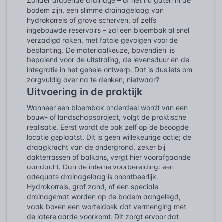
Zonder afdoende drainage – of het nu gaten in de
bodem zijn, een slimme drainagelaag van
hydrokorrels of grove scherven, of zelfs
ingebouwde reservoirs – zal een bloembak al snel
verzadigd raken, met fatale gevolgen voor de
beplanting. De materiaalkeuze, bovendien, is
bepalend voor de uitstraling, de levensduur én de
integratie in het gehele ontwerp. Dat is dus iets om
zorgvuldig over na te denken, nietwaar?
Uitvoering in de praktijk
Wanneer een bloembak onderdeel wordt van een
bouw- of landschapsproject, volgt de praktische
realisatie. Eerst wordt de bak zelf op de beoogde
locatie geplaatst. Dit is geen willekeurige actie; de
draagkracht van de ondergrond, zeker bij
dakterrassen of balkons, vergt hier voorafgaande
aandacht. Dan de interne voorbereiding: een
adequate drainagelaag is onontbeerlijk.
Hydrokorrels, grof zand, of een speciale
drainagemat worden op de bodem aangelegd,
vaak boven een worteldoek dat vermenging met
de latere aarde voorkomt. Dit zorgt ervoor dat