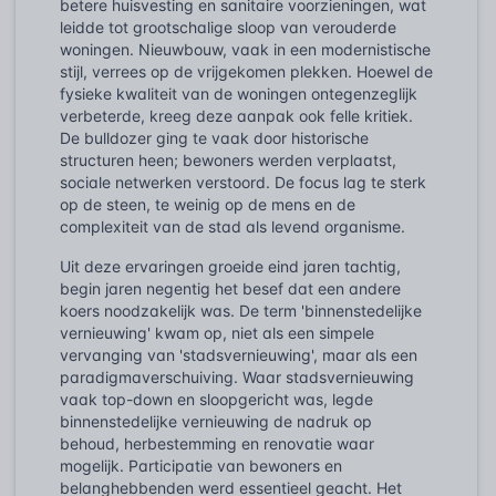
betere huisvesting en sanitaire voorzieningen, wat
leidde tot grootschalige sloop van verouderde
woningen. Nieuwbouw, vaak in een modernistische
stijl, verrees op de vrijgekomen plekken. Hoewel de
fysieke kwaliteit van de woningen ontegenzeglijk
verbeterde, kreeg deze aanpak ook felle kritiek.
De bulldozer ging te vaak door historische
structuren heen; bewoners werden verplaatst,
sociale netwerken verstoord. De focus lag te sterk
op de steen, te weinig op de mens en de
complexiteit van de stad als levend organisme.
Uit deze ervaringen groeide eind jaren tachtig,
begin jaren negentig het besef dat een andere
koers noodzakelijk was. De term 'binnenstedelijke
vernieuwing' kwam op, niet als een simpele
vervanging van 'stadsvernieuwing', maar als een
paradigmaverschuiving. Waar stadsvernieuwing
vaak top-down en sloopgericht was, legde
binnenstedelijke vernieuwing de nadruk op
behoud, herbestemming en renovatie waar
mogelijk. Participatie van bewoners en
belanghebbenden werd essentieel geacht. Het