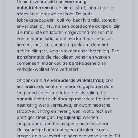
Neem bijvoorbeeld een
voormalig
industrieterrein
in de binnenstad, jarenlang een
afgesloten, grauwe enclave. De oude
fabrieksgebouwen, ooit vol bedrijvigheid, stonden
er verlaten bij. Nu, na een doordachte aanpak, zijn
die robuuste structuren omgevormd tot een mix
van moderne lofts, creatieve kantoorruimtes en
horeca, met een openbaar park dat door het
gebied slingert, waar vroeger enkel beton lag. Een
transformatie die niet alleen wonen en werken
combineert, maar ook de bereikbaarheid en
verblijfskwaliteit fors verbetert.
Of denk aan die
verouderde winkelstraat
, ooit
het bruisende centrum, maar nu geplaagd door
leegstand en een gedateerde uitstraling. De
aanpak richtte zich daar op meerdere fronten: de
bestrating werd vernieuwd, er kwam moderne
straatverlichting en meer groen, wat direct een
prettiger sfeer gaf. Tegelijkertijd werden
leegstaande panden omgevormd, soms naar
kleinschalige horeca of speciaalzaken, soms
kregen de bovenverdiepingen een woonfunctie. Dit