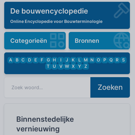
De bouwencyclopedie
Online Encyclopedie voor Bouwterminologie
Categorieën
Bronnen
A
B
C
D
E
F
G
H
I
J
K
L
M
N
O
P
Q
R
S
T
U
V
W
X
Y
Z
Zoeken
Binnenstedelijke
vernieuwing