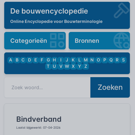
De bouwencyclopedie
Online Encyclopedie voor Bouwterminologie
Categorieën
Bronnen
A
B
C
D
E
F
G
H
I
J
K
L
M
N
O
P
Q
R
S
T
U
V
W
X
Y
Z
Zoeken
Bindverband
Laatst bijgewerkt: 07-04-2026