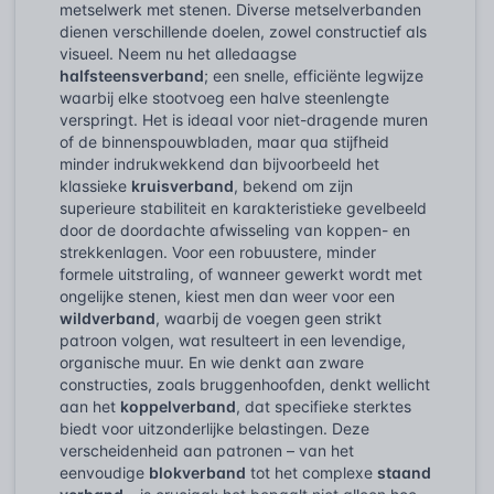
metselwerk met stenen. Diverse metselverbanden
dienen verschillende doelen, zowel constructief als
visueel. Neem nu het alledaagse
halfsteensverband
; een snelle, efficiënte legwijze
waarbij elke stootvoeg een halve steenlengte
verspringt. Het is ideaal voor niet-dragende muren
of de binnenspouwbladen, maar qua stijfheid
minder indrukwekkend dan bijvoorbeeld het
klassieke
kruisverband
, bekend om zijn
superieure stabiliteit en karakteristieke gevelbeeld
door de doordachte afwisseling van koppen- en
strekkenlagen. Voor een robuustere, minder
formele uitstraling, of wanneer gewerkt wordt met
ongelijke stenen, kiest men dan weer voor een
wildverband
, waarbij de voegen geen strikt
patroon volgen, wat resulteert in een levendige,
organische muur. En wie denkt aan zware
constructies, zoals bruggenhoofden, denkt wellicht
aan het
koppelverband
, dat specifieke sterktes
biedt voor uitzonderlijke belastingen. Deze
verscheidenheid aan patronen – van het
eenvoudige
blokverband
tot het complexe
staand