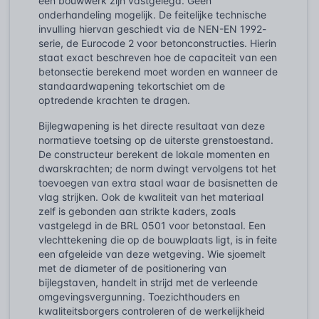
een bouwwerk zijn vastgelegd. Geen
onderhandeling mogelijk. De feitelijke technische
invulling hiervan geschiedt via de NEN-EN 1992-
serie, de Eurocode 2 voor betonconstructies. Hierin
staat exact beschreven hoe de capaciteit van een
betonsectie berekend moet worden en wanneer de
standaardwapening tekortschiet om de
optredende krachten te dragen.
Bijlegwapening is het directe resultaat van deze
normatieve toetsing op de uiterste grenstoestand.
De constructeur berekent de lokale momenten en
dwarskrachten; de norm dwingt vervolgens tot het
toevoegen van extra staal waar de basisnetten de
vlag strijken. Ook de kwaliteit van het materiaal
zelf is gebonden aan strikte kaders, zoals
vastgelegd in de BRL 0501 voor betonstaal. Een
vlechttekening die op de bouwplaats ligt, is in feite
een afgeleide van deze wetgeving. Wie sjoemelt
met de diameter of de positionering van
bijlegstaven, handelt in strijd met de verleende
omgevingsvergunning. Toezichthouders en
kwaliteitsborgers controleren of de werkelijkheid