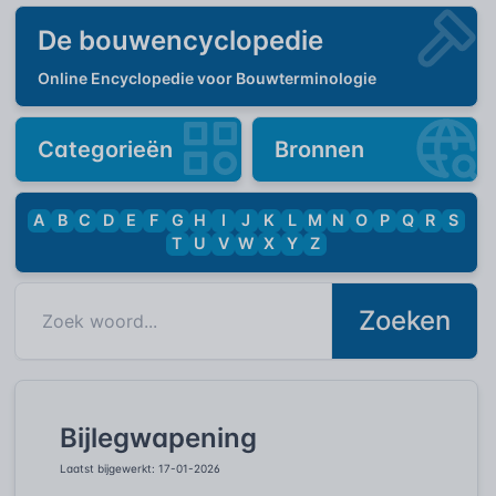
De bouwencyclopedie
Online Encyclopedie voor Bouwterminologie
Categorieën
Bronnen
A
B
C
D
E
F
G
H
I
J
K
L
M
N
O
P
Q
R
S
T
U
V
W
X
Y
Z
Zoeken
Bijlegwapening
Laatst bijgewerkt: 17-01-2026