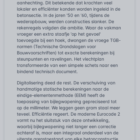
aanhechting. Dit betekende dat krachten veel
lokaler en efficiënter konden worden ingeleid in de
betonsectie. In de jaren '50 en '60, tijdens de
wederopbouw, werden constructies slanker. De
rekenregels volgden die ambitie. Waar de vakman
vroeger een extra staafje 'op het gevoel'
toevoegde bij een hoek, dwongen de vroege TGB-
normen (Technische Grondslagen voor
Bouwvoorschriften) tot exacte berekeningen bij
steunpunten en ravelingen. Het vlechtplan
transformeerde van een simpele schets naar een
bindend technisch document.
Digitalisering deed de rest. De verschuiving van
handmatige statische berekeningen naar de
eindige-elementenmethode (EEM) heeft de
toepassing van bijlegwapening gepreciseerd tot
op de millimeter. We leggen geen gram staal meer
teveel. Efficiëntie regeert. De moderne Eurocode 2
vormt nu het sluitstuk van deze ontwikkeling,
waarbij bijlegwapening niet langer een correctie
achteraf is, maar een integraal onderdeel van de
uiterste grenstoestand van elke betonconstructie.