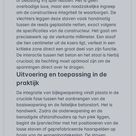
of belasting vrij spel hebben. Het is geen
overbodige luxe, maar een noodzakelijke ingreep
om de constructieve integriteit te waarborgen. De
vlechters leggen deze staven vaak handmatig
tussen de reeds geplaatste netten, exact volgens
de specificaties van de constructeur. Het gaat om
precisiewerk op de vierkante millimeter. Een staaf
die tien centimeter uit de koers ligt, verliest in een
kritieke zone direct een groot deel van zijn functie.
De interactie tussen het beton en het staal is hierbij
cruciaal; de hechting moet optimaal zijn om de
spanningen direct over te dragen.
Uitvoering en toepassing in de
praktijk
De integratie van bijlegwapening vindt plaats in de
cruciale fase tussen het aanbrengen van de
basiswapening en de feitelijke betonstort. Het is
handwerk. Zodra de onderwapening en de
benodigde afstandhouders op hun plek liggen,
begint de ijzervlechter met het positioneren van de
losse staven of geprefabriceerde haarspelden op
basis van de wapeningstekening. De staven