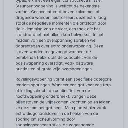
types, elk met een eigen constructieve missie.
Steunpuntwapening is wellicht de bekendste
variant. Geconcentreerd boven kolommen of
dragende wanden neutraliseert deze extra laag
staal de negatieve momenten die ontstaan door
de inklemming van de vloer, een taak die het
standaardnet niet alleen kan bolwerken. In het
midden van een overspanning spreken we
daarentegen over extra onderwapening. Deze
staven worden toegevoegd wanneer de
berekende trekkracht de capaciteit van de
basiswapening overstijgt, vaak bij zware
puntlasten of grote vrije overspanningen.
Ravelingswapening vormt een specifieke categorie
rondom sparingen. Wanneer een gat voor een trap
of leidingschacht de continuïteit van de
hoofdwapening onderbreekt, vangen deze
bijlegstaven de vrijgekomen krachten op en leiden
ze deze om het gat heen. Men plaatst hier vaak
extra diagonaalstaven in de hoeken van de
sparing om scheurvorming door
spanningsconcentraties, de zogenaamde