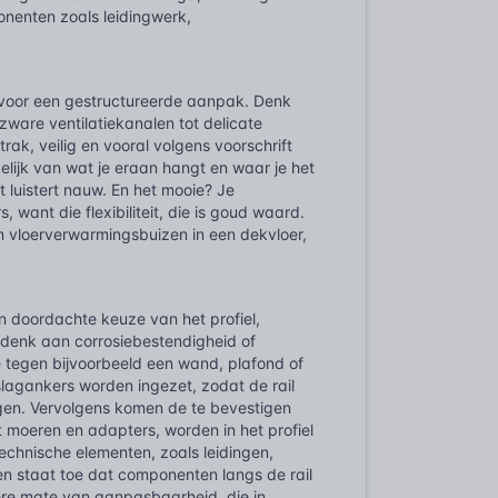
nenten zoals leidingwerk,
ar voor een gestructureerde aanpak. Denk
ware ventilatiekanalen tot delicate
rak, veilig en vooral volgens voorschrift
elijk van wat je eraan hangt en waar je het
et luistert nauw. En het mooie? Je
want die flexibiliteit, die is goud waard.
an vloerverwarmingsbuizen in een dekvloer,
n doordachte keuze van het profiel,
 denk aan corrosiebestendigheid of
e tegen bijvoorbeeld een wand, plafond of
slagankers worden ingezet, zodat de rail
gen. Vervolgens komen de te bevestigen
moeren en adapters, worden in het profiel
echnische elementen, zoals leidingen,
en staat toe dat componenten langs de rail
kere mate van aanpasbaarheid, die in