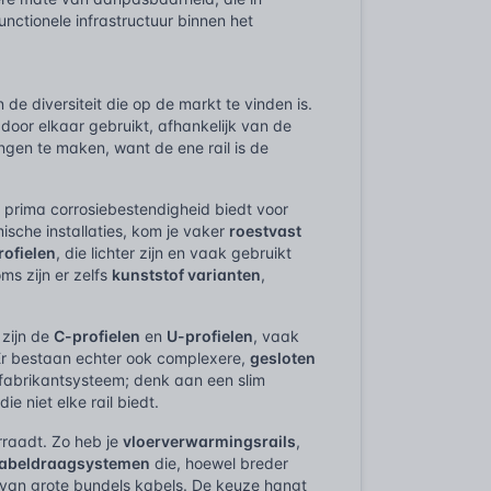
nctionele infrastructuur binnen het
de diversiteit die op de markt te vinden is.
 door elkaar gebruikt, afhankelijk van de
ingen te maken, want de ene rail is de
n prima corrosiebestendigheid biedt voor
ische installaties, kom je vaker
roestvast
rofielen
, die lichter zijn en vaak gebruikt
ms zijn er zelfs
kunststof varianten
,
 zijn de
C-profielen
en
U-profielen
, vaak
 Er bestaan echter ook complexere,
gesloten
 fabrikantsysteem; denk aan een slim
 niet elke rail biedt.
rraadt. Zo heb je
vloerverwarmingsrails
,
abeldraagsystemen
die, hoewel breder
n van grote bundels kabels. De keuze hangt