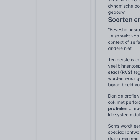
dynamische bouw
gebouw.
Soorten e
“Bevestigingsra
Je spreekt vaak
context of zelf
andere niet.
Ten eerste is e
veel binnentoep
staal (RVS)
teg
worden waar gew
bijvoorbeeld vo
Dan de profielv
ook met perfor
profielen
of
sp
kliksysteem dat
Soms wordt een
speciaal ontwo
dan alleen een