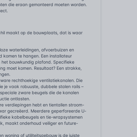
enten die eraan gemonteerd moeten worden.
ject.
schil maakt op de bouwplaats, dat is waar
lloze waterleidingen, afvoerbuizen en
 komen te hangen. Een installateur
n het bouwkundig plafond. Specifieke
ing moet komen. Resultaat? Een strakke,
ingen.
ware rechthoekige ventilatiekanalen. Die
ie je vaak robuuste, dubbele stalen rails –
 speciale zware beugels die de kanalen
ctie ontlasten.
 verdiepingen hebt en tientallen stroom-
rwar gecreëerd. Meerdere geperforeerde U-
cifieke kabelbeugels en tie-wrapsystemen
jk, maakt onderhoud veiliger en future-
 woning of utiliteitsgebouw is de juiste