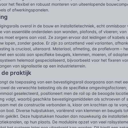
voor het flexibel en robuust monteren van uiteenlopende bouwcompo
abels of afwerkingspanelen.
ing
igingsrails overal in de bouw en installatietechniek, echt onmisba
 van essentiële onderdelen aan wanden, plafonds, of vloeren; van z
es moet ergens aan vast. Ze zorgen ervoor dat leidingen of kabels st
 lopen, zonder gedoe. Er zijn zo ontzettend veel varianten, afhank
asting is cruciaal, uiteraard. Materiaal, afmeting, de profielvorm – h
et een scala aan specifieke beugels, klemmen, moeren, of adapters, 
lsysteem helemaal gespecialiseerd, bijvoorbeeld voor het fixeren v
angen van signalisatie op een industrieterrein.
 de praktijk
 vangt de toepassing van een bevestigingsrail doorgaans aan met ee
owel de verwachte belasting als de specifieke omgevingsfactoren;
enmaal geselecteerd, positioneert men de rail op de beoogde locati
ing volgt, waarbij geschikte bevestigingsmiddelen als schroeven of 
zaam met de constructie verbonden is, klaar om krachten op te van
n bod. Diverse hulpstukken, variërend van klemmen en beugels tot 
in geklikt. Deze hulpstukken houden dan nauwkeurig de installatiet
latiekanalen, op hun plaats. De modulaire opzet van veel railsystem
 dat het systeem later nog uitgebreid kan worden. Dit biedt een ze