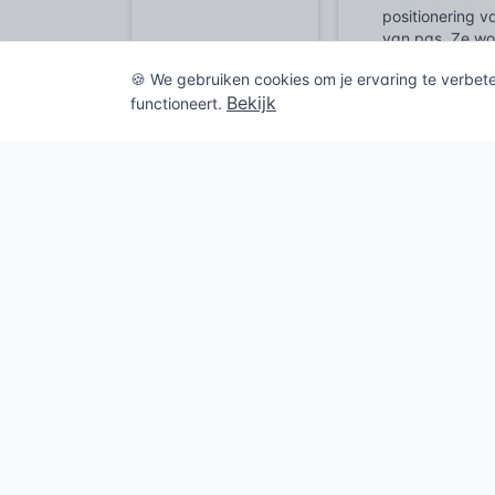
positionering 
van pas. Ze wo
geruststellende
🍪 We gebruiken cookies om je ervaring te verbet
voorkomt versc
Bekijk
functioneert.
Wet- en R
De toepassing 
we wel wezen, d
bouwwerken lee
bouwconstructie
Concreet betek
eisen die het 
groter install
van het gebouw
corrosiebesten
specifieke omge
mogen ondermi
Ook de eisen aa
geleid en beves
dan een stuk m