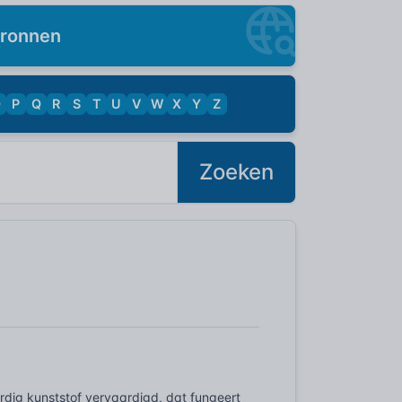
ronnen
O
P
Q
R
S
T
U
V
W
X
Y
Z
Zoeken
ardig kunststof vervaardigd, dat fungeert