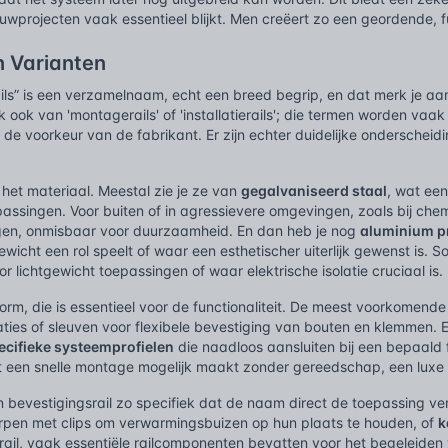
projecten vaak essentieel blijkt. Men creëert zo een geordende, fu
n Varianten
ils” is een verzamelnaam, echt een breed begrip, en dat merk je aan 
 ook van 'montagerails' of 'installatierails'; die termen worden vaak
s de voorkeur van de fabrikant. Er zijn echter duidelijke onderscheid
r het materiaal. Meestal zie je ze van
gegalvaniseerd staal
, wat ee
assingen. Voor buiten of in agressievere omgevingen, zoals bij chem
en, onmisbaar voor duurzaamheid. En dan heb je nog
aluminium p
icht een rol speelt of waar een esthetischer uiterlijk gewenst is. So
or lichtgewicht toepassingen of waar elektrische isolatie cruciaal is.
orm, die is essentieel voor de functionaliteit. De meest voorkomende
aties of sleuven voor flexibele bevestiging van bouten en klemmen.
ecifieke systeemprofielen
die naadloos aansluiten bij een bepaald
 een snelle montage mogelijk maakt zonder gereedschap, een luxe die
 bevestigingsrail zo specifiek dat de naam direct de toepassing ve
rpen met clips om verwarmingsbuizen op hun plaats te houden, of
k
 rail, vaak essentiële railcomponenten bevatten voor het begeleide