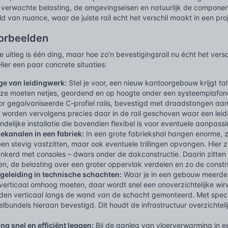
de verwachte belasting, de omgevingseisen en natuurlijk de compon
ld van nuance, waar de juiste rail echt het verschil maakt in een pro
oorbeelden
e uitleg is één ding, maar hoe zo’n bevestigingsrail nu écht het ver
Hier een paar concrete situaties:
e van leidingwerk:
Stel je voor, een nieuw kantoorgebouw krijgt ta
ze moeten netjes, geordend en op hoogte onder een systeemplafond
oor gegalvaniseerde C-profiel rails, bevestigd met draadstangen aa
 worden vervolgens precies daar in de rail geschoven waar een leid
delijke installatie die bovendien flexibel is voor eventuele aanpass
iekanalen in een fabriek:
In een grote fabriekshal hangen enorme, z
een stevig vastzitten, maar ook eventuele trillingen opvangen. Hier z
ankerd met consoles – dwars onder de dakconstructie. Daarin zitten
, de belasting over een groter oppervlak verdelen en zo de constru
lgeleiding in technische schachten:
Waar je in een gebouw meerdere
verticaal omhoog moeten, daar wordt snel een onoverzichtelijke wi
worden verticaal langs de wand van de schacht gemonteerd. Met spe
bundels hieraan bevestigd. Dit houdt de infrastructuur overzichteli
g snel en efficiënt leggen:
Bij de aanleg van vloerverwarming in een