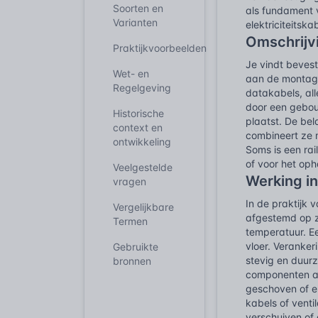
Soorten en
als fundament 
Varianten
elektriciteitsk
Omschrijv
Praktijkvoorbeelden
Je vindt bevest
Wet- en
aan de montage
Regelgeving
datakabels, all
door een gebouw
Historische
plaatst. De bel
context en
combineert ze m
ontwikkeling
Soms is een rai
of voor het oph
Veelgestelde
Werking in
vragen
In de praktijk
Vergelijkbare
afgestemd op z
Termen
temperatuur. E
vloer. Veranker
Gebruikte
stevig en duur
bronnen
componenten aa
geschoven of er
kabels of venti
verschuiven of