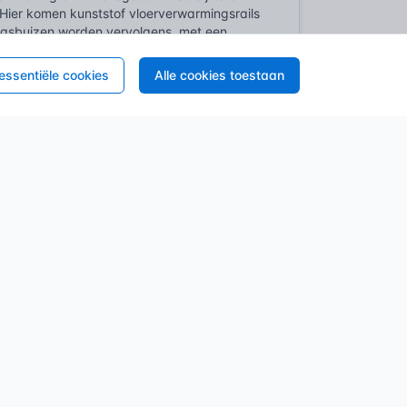
Hier komen kunststof vloerverwarmingsrails
ingsbuizen worden vervolgens, met een
uiste onderlinge afstand van de buizen en
 essentiële cookies
Alle cookies toestaan
n reeks aan wetten en normen. Want laten
eugdelijke bevestiging. Het Besluit
k. Dit besluit stelt fundamentele eisen aan
gheid en deugdelijkheid van materialen.
den aangebracht, moeten voldoen aan de
vaak een essentieel onderdeel van een
en en doorgeven aan de hoofdconstructie
eeld met betrekking tot materiaalsterkte,
esteld aan de keuze van materialen in
nd de stabiliteit van de vluchtwegen niet
ben invloed; zij bepalen hoe kabels veilig
voor gebruikt worden. Een rail is dus meer
, en elk onderdeel moet voldoen aan de