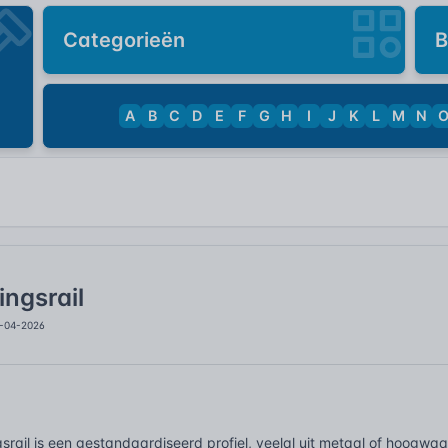
Categorieën
B
A
B
C
D
E
F
G
H
I
J
K
L
M
N
ingsrail
0-04-2026
srail is een gestandaardiseerd profiel, veelal uit metaal of hoogwa