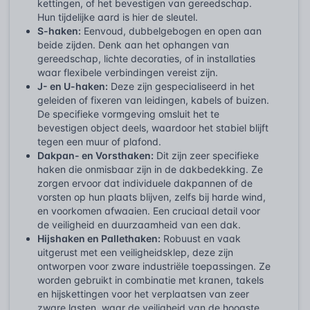
kettingen, of het bevestigen van gereedschap.
Hun tijdelijke aard is hier de sleutel.
S-haken:
Eenvoud, dubbelgebogen en open aan
beide zijden. Denk aan het ophangen van
gereedschap, lichte decoraties, of in installaties
waar flexibele verbindingen vereist zijn.
J- en U-haken:
Deze zijn gespecialiseerd in het
geleiden of fixeren van leidingen, kabels of buizen.
De specifieke vormgeving omsluit het te
bevestigen object deels, waardoor het stabiel blijft
tegen een muur of plafond.
Dakpan- en Vorsthaken:
Dit zijn zeer specifieke
haken die onmisbaar zijn in de dakbedekking. Ze
zorgen ervoor dat individuele dakpannen of de
vorsten op hun plaats blijven, zelfs bij harde wind,
en voorkomen afwaaien. Een cruciaal detail voor
de veiligheid en duurzaamheid van een dak.
Hijshaken en Pallethaken:
Robuust en vaak
uitgerust met een veiligheidsklep, deze zijn
ontworpen voor zware industriële toepassingen. Ze
worden gebruikt in combinatie met kranen, takels
en hijskettingen voor het verplaatsen van zeer
zware lasten, waar de veiligheid van de hoogste