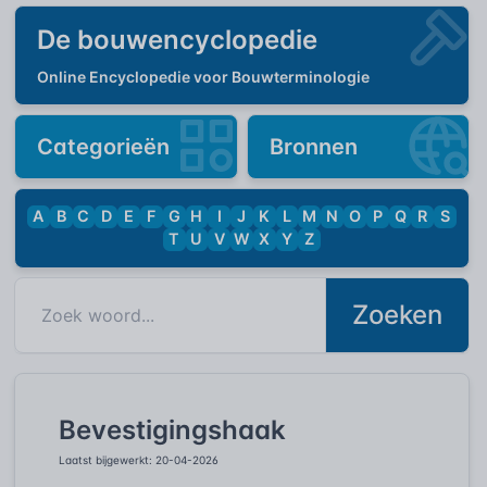
De bouwencyclopedie
Online Encyclopedie voor Bouwterminologie
Categorieën
Bronnen
A
B
C
D
E
F
G
H
I
J
K
L
M
N
O
P
Q
R
S
T
U
V
W
X
Y
Z
Zoeken
Bevestigingshaak
Laatst bijgewerkt: 20-04-2026