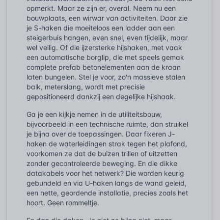
opmerkt. Maar ze zijn er, overal. Neem nu een
bouwplaats, een wirwar van activiteiten. Daar zie
je S-haken die moeiteloos een ladder aan een
steigerbuis hangen, even snel, even tijdelijk, maar
wel veilig. Of die ijzersterke hijshaken, met vaak
een automatische borglip, die met speels gemak
complete prefab betonelementen aan de kraan
laten bungelen. Stel je voor, zo'n massieve stalen
balk, meterslang, wordt met precisie
gepositioneerd dankzij een degelijke hijshaak.
Ga je een kijkje nemen in de utiliteitsbouw,
bijvoorbeeld in een technische ruimte, dan struikel
je bijna over de toepassingen. Daar fixeren J-
haken de waterleidingen strak tegen het plafond,
voorkomen ze dat de buizen trillen of uitzetten
zonder gecontroleerde beweging. En die dikke
datakabels voor het netwerk? Die worden keurig
gebundeld en via U-haken langs de wand geleid,
een nette, geordende installatie, precies zoals het
hoort. Geen rommeltje.