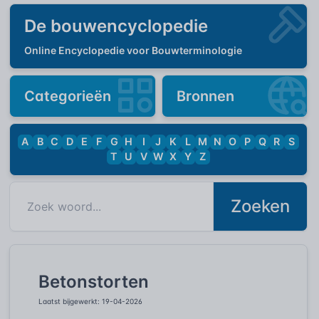
De bouwencyclopedie
Online Encyclopedie voor Bouwterminologie
Categorieën
Bronnen
A
B
C
D
E
F
G
H
I
J
K
L
M
N
O
P
Q
R
S
T
U
V
W
X
Y
Z
Zoeken
Betonstorten
Laatst bijgewerkt: 19-04-2026