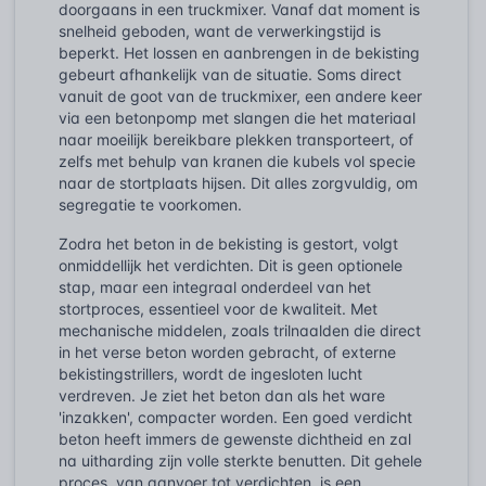
doorgaans in een truckmixer. Vanaf dat moment is
snelheid geboden, want de verwerkingstijd is
beperkt. Het lossen en aanbrengen in de bekisting
gebeurt afhankelijk van de situatie. Soms direct
vanuit de goot van de truckmixer, een andere keer
via een betonpomp met slangen die het materiaal
naar moeilijk bereikbare plekken transporteert, of
zelfs met behulp van kranen die kubels vol specie
naar de stortplaats hijsen. Dit alles zorgvuldig, om
segregatie te voorkomen.
Zodra het beton in de bekisting is gestort, volgt
onmiddellijk het verdichten. Dit is geen optionele
stap, maar een integraal onderdeel van het
stortproces, essentieel voor de kwaliteit. Met
mechanische middelen, zoals trilnaalden die direct
in het verse beton worden gebracht, of externe
bekistingstrillers, wordt de ingesloten lucht
verdreven. Je ziet het beton dan als het ware
'inzakken', compacter worden. Een goed verdicht
beton heeft immers de gewenste dichtheid en zal
na uitharding zijn volle sterkte benutten. Dit gehele
proces, van aanvoer tot verdichten, is een