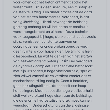
voorkomen dat het beton ontmengt zodra het
water raakt. Dit is geen sinecure, een misstap en
de sterkte is weg. Een ander proces dat de aard
van het storten fundamenteel verandert, is dat
van
glijbekisting
. Hierbij beweegt de bekisting
gestaag omhoog terwijl het beton er continu in
wordt aangebracht en uithardt. Deze techniek,
vaak toegepast bij hoge, slanke constructies zoals
silo's, vereist een constante aanvoer en
coördinatie, een ononderbroken operatie waar
geen ruimte is voor haperingen. De timing is hierin
allesbepalend. En wat te denken van het
storten
van zelfverdichtend beton (ZVB)
? Hier verandert
de dynamiek compleet. Dit specifieke betonsoort,
met zijn uitzonderlijk hoge vloeibaarheid, spreidt
zich vrijwel vanzelf uit en verdicht zonder dat er
mechanische trilling nodig is. Geen trilnaalden,
geen bekistingstrillers – dat scheelt een hoop
handelingen. Maar let op: die hoge vloeibaarheid
stelt wel exorbitant hoge eisen aan de bekisting,
die de enorme hydrostatische druk moet kunnen
weerstaan. Onderschatting van die zijdelingse