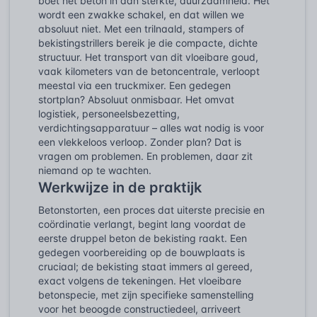
boet het beton in aan sterkte, duurzaamheid. Het
wordt een zwakke schakel, en dat willen we
absoluut niet. Met een trilnaald, stampers of
bekistingstrillers bereik je die compacte, dichte
structuur. Het transport van dit vloeibare goud,
vaak kilometers van de betoncentrale, verloopt
meestal via een truckmixer. Een gedegen
stortplan? Absoluut onmisbaar. Het omvat
logistiek, personeelsbezetting,
verdichtingsapparatuur – alles wat nodig is voor
een vlekkeloos verloop. Zonder plan? Dat is
vragen om problemen. En problemen, daar zit
niemand op te wachten.
Werkwijze in de praktijk
Betonstorten, een proces dat uiterste precisie en
coördinatie verlangt, begint lang voordat de
eerste druppel beton de bekisting raakt. Een
gedegen voorbereiding op de bouwplaats is
cruciaal; de bekisting staat immers al gereed,
exact volgens de tekeningen. Het vloeibare
betonspecie, met zijn specifieke samenstelling
voor het beoogde constructiedeel, arriveert