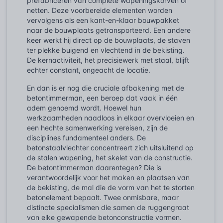
prefabriceren van complete wapeningskorven of
netten. Deze voorbereide elementen worden
vervolgens als een kant-en-klaar bouwpakket
naar de bouwplaats getransporteerd. Een andere
keer werkt hij direct op de bouwplaats, de staven
ter plekke buigend en vlechtend in de bekisting.
De kernactiviteit, het precisiewerk met staal, blijft
echter constant, ongeacht de locatie.
En dan is er nog die cruciale afbakening met de
betontimmerman, een beroep dat vaak in één
adem genoemd wordt. Hoewel hun
werkzaamheden naadloos in elkaar overvloeien en
een hechte samenwerking vereisen, zijn de
disciplines fundamenteel anders. De
betonstaalvlechter concentreert zich uitsluitend op
de stalen wapening, het skelet van de constructie.
De betontimmerman daarentegen? Die is
verantwoordelijk voor het maken en plaatsen van
de bekisting, de mal die de vorm van het te storten
betonelement bepaalt. Twee onmisbare, maar
distincte specialismen die samen de ruggengraat
van elke gewapende betonconstructie vormen.