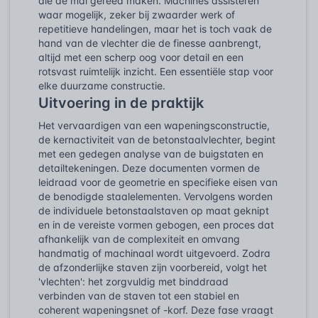
die de mal gereed maken. Machines assisteren
waar mogelijk, zeker bij zwaarder werk of
repetitieve handelingen, maar het is toch vaak de
hand van de vlechter die de finesse aanbrengt,
altijd met een scherp oog voor detail en een
rotsvast ruimtelijk inzicht. Een essentiële stap voor
elke duurzame constructie.
Uitvoering in de praktijk
Het vervaardigen van een wapeningsconstructie,
de kernactiviteit van de betonstaalvlechter, begint
met een gedegen analyse van de buigstaten en
detailtekeningen. Deze documenten vormen de
leidraad voor de geometrie en specifieke eisen van
de benodigde staalelementen. Vervolgens worden
de individuele betonstaalstaven op maat geknipt
en in de vereiste vormen gebogen, een proces dat
afhankelijk van de complexiteit en omvang
handmatig of machinaal wordt uitgevoerd. Zodra
de afzonderlijke staven zijn voorbereid, volgt het
'vlechten': het zorgvuldig met binddraad
verbinden van de staven tot een stabiel en
coherent wapeningsnet of -korf. Deze fase vraagt