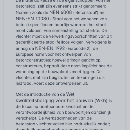
De materiaalkeuze en de eigenschappen van het
betonstaal zelf zijn eveneens strikt genormeerd.
NEN 6008
Normen zoals de
('Betonstaal') en
NEN-EN 10080
('Staal voor het wapenen van
beton') specificeren haarfijn waaraan het staal
moet voldoen, van samenstelling tot sterkte. De
vlechter moet de verwerkingsvoorschriften van dit
gecertificeerde staal feilloos volgen. Vervolgens is
NEN-EN 1992
er nog de
(Eurocode 2), de
Europese norm voor het ontwerpen van
betonconstructies; hoewel primair gericht op
constructeurs, bepaalt deze norm impliciet hoe de
wapening op de bouwplaats moet liggen. De
vlechter, met zijn buigstaten en tekeningen als
leidraad, voert deze ontwerpeisen uit.
Wet
Met de introductie van de
kwaliteitsborging voor het bouwen (Wkb)
is
de focus op aantoonbare kwaliteit en de
verantwoordelijkheid van bouwpartijen aanzienlijk
verscherpt. De werkzaamheden van de
betonstaalvlechter vallen hier nadrukkelijk onder;
deugdelijk aangebrachte wapening is immers