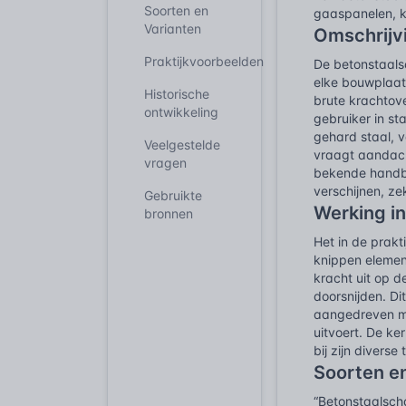
Soorten en
gaaspanelen, k
Varianten
Omschrijv
Praktijkvoorbeelden
De betonstaals
elke bouwplaats
Historische
brute krachtove
ontwikkeling
gebruiker in st
gehard staal, v
Veelgestelde
vraagt aandacht
vragen
bekende handbe
verschijnen, ze
Gebruikte
Werking in
bronnen
Het in de prakt
knippen elemen
kracht uit op 
doorsnijden. D
aangedreven mo
uitvoert. De k
bij zijn divers
Soorten e
“Betonstaalscha