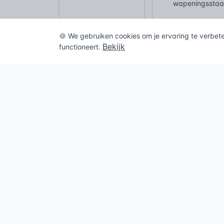
wapeningsstaa
Een significant
elektromotoren
🍪 We gebruiken cookies om je ervaring te verbet
diameters van 
Bekijk
functioneert.
druk op efficië
schaal simpelw
belasting en ve
bouwplaats wer
de grootschali
Veelgeste
Waarvoor 
Een betonst
staaldraad,
Hoe werkt
Welke soor