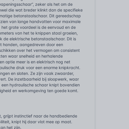
apeningsschaar”, zeker als het om de
wel die wat breder klinkt dan de specifieke
dmatige betonstaalschaar. Dit gereedschap
orzien van lange handvatten voor maximale
 het grote voordeel is de eenvoud en de
ameters van het te knippen staal groeien,
 de elektrische betonstaalschaar. Dit is
uit handen, aangedreven door een
schikken over het vermogen om consistent
cten waar snelheid en herhalende
n optie meer is en elektrisch nog net
raulische druk voor een enorme knipkracht.
ingen en sloten. Ze zijn vaak zwaarder,
ert. De inzetbaarheid bij sloopwerk, waar
; een hydraulische schaar knipt bovendien
iligheid en werkomgeving ten goede komt.
t, grijpt instinctief naar de handbediende
teit, knipt hij daar vlot mee op maat.
an het zijn.