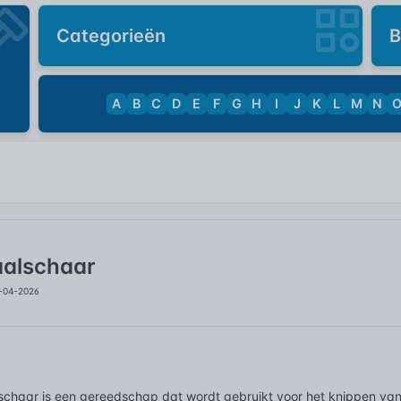
Categorieën
B
A
B
C
D
E
F
G
H
I
J
K
L
M
N
aalschaar
9-04-2026
schaar is een gereedschap dat wordt gebruikt voor het knippen van