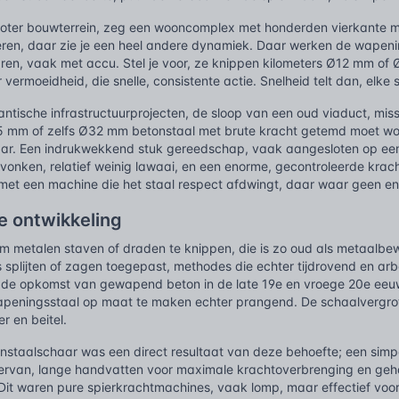
oter bouwterrein, zeg een wooncomplex met honderden vierkante me
eren, daar zie je een heel andere dynamiek. Daar werken de wapeni
ren, vaak met accu. Stel je voor, ze knippen kilometers Ø12 mm o
 vermoeidheid, die snelle, consistente actie. Snelheid telt dan, elke 
antische infrastructuurprojecten, de sloop van een oud viaduct, mi
 mm of zelfs Ø32 mm betonstaal met brute kracht getemd moet word
ar. Een indrukwekkend stuk gereedschap, vaak aangesloten op een
onken, relatief weinig lawaai, en een enorme, gecontroleerde kracht
 met een machine die het staal respect afdwingt, daar waar geen 
e ontwikkeling
 metalen staven of draden te knippen, die is zo oud als metaalbew
 splijten of zagen toegepast, methodes die echter tijdrovend en arbe
 de opkomst van gewapend beton in de late 19e en vroege 20e eeuw
eningsstaal op maat te maken echter prangend. De schaalvergrot
r en beitel.
nstaalschaar was een direct resultaat van deze behoefte; een si
 ervan, lange handvatten voor maximale krachtoverbrenging en geh
Dit waren pure spierkrachtmachines, vaak lomp, maar effectief vo