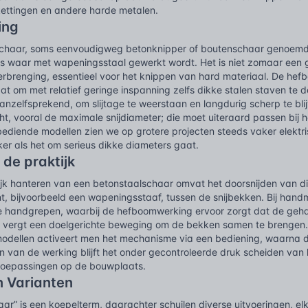
ettingen en andere harde metalen.
ing
chaar, soms eenvoudigweg betonknipper of boutenschaar genoemd,
 waar met wapeningsstaal gewerkt wordt. Het is niet zomaar een grot
rbrenging, essentieel voor het knippen van hard materiaal. De hefb
aat om met relatief geringe inspanning zelfs dikke stalen staven te 
anzelfsprekend, om slijtage te weerstaan en langdurig scherp te blij
, vooral de maximale snijdiameter; die moet uiteraard passen bij h
diende modellen zien we op grotere projecten steeds vaker elektr
ker als het om serieus dikke diameters gaat.
 de praktijk
ijk hanteren van een betonstaalschaar omvat het doorsnijden van di
t, bijvoorbeeld een wapeningsstaaf, tussen de snijbekken. Bij hand
de handgrepen, waarbij de hefboomwerking ervoor zorgt dat de geha
it vergt een doelgerichte beweging om de bekken samen te brengen. 
dellen activeert men het mechanisme via een bediening, waarna d
ern van de werking blijft het onder gecontroleerde druk scheiden v
e toepassingen op de bouwplaats.
n Varianten
ar” is een koepelterm, daarachter schuilen diverse uitvoeringen, elk