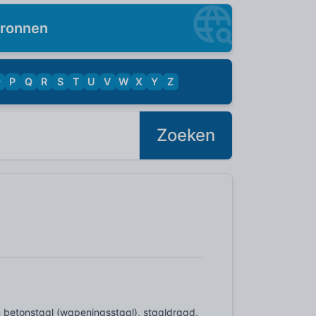
ronnen
O
P
Q
R
S
T
U
V
W
X
Y
Z
Zoeken
 betonstaal (wapeningsstaal), staaldraad,