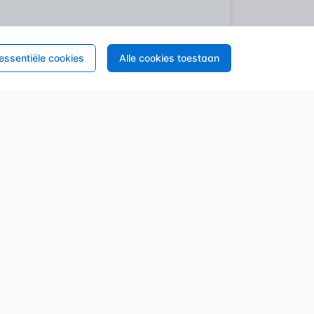
arallel aan de verbetering van
en hydraulische varianten. Waarom? De
l op bouwplaatsen explodeerden, en de
 essentiële cookies
Alle cookies toestaan
r voor kleiner werk, kon de industriële
ware werk over, verminderden fysieke
 revolutie in hoe wapeningsstaal op de
er en veel sneller proces, onmisbaar voor
van betonstaal (wapeningsstaal),