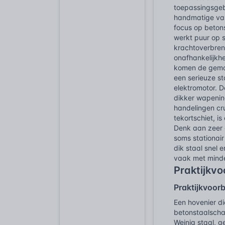
toepassingsgeb
handmatige var
focus op beton
werkt puur op 
krachtoverbren
onafhankelijkhe
komen de gemoto
een serieuze s
elektromotor. 
dikker wapenin
handelingen cru
tekortschiet, 
Denk aan zeer d
soms stationair
dik staal snel
vaak met minde
Praktijkv
Praktijkvoor
Een hovenier di
betonstaalscha
Weinig staal, g