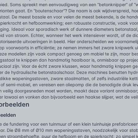
ied. Soms spreekt men eenvoudigweg van een “betonknipper” of “w
ianten gaat. En “boutenschaar”? Die naam is ook wijdverspreid, hoe
staal. De meest basale en voor velen de meest bekende, is de han
spierkracht en hefboomwerking; een robuuste constructie, vaak vo
ging. Ideaal voor sporadisch werk of dunnere diameters betonstaal,
id van stroom. Echter, wanneer het werk intensiever wordt, of de di
riseerde uitvoeringen in beeld. Hier onderscheiden we voornamelijk
tap voorwaarts in efficiëntie; ze nemen immers het zware knipwerk 
Deze modellen zijn vaak compact genoeg om mobiel te zijn, maar be
gsstaal te knippen dan handmatig haalbaar is, onmisbaar op proje
ciaal zijn. Voor de écht zware klussen, waar handmatig knippen gee
is er de hydraulische betonstaalschaar. Deze machines benutten hyd
ikke wapeningsstaven, zware staalmatten, of zelfs industriële kett
 of semi-mobiel, en vereisen een oliepomp die de benodigde druk lev
 en veilig doorgesneden moet worden, maakt deze variant onmisbaar
r lawaai en vonken dan bijvoorbeeld een haakse slijper, wat de ve
oorbeelden
beelden
e de fundering voor een tuinmuur of een klein tuinhuisje prefabriceer
ar. Die Ø8 mm of Ø10 mm wapeningsstaven, noodzakelijk voor stabili
een stroombehoefte, puur de hefboom en de spierkracht; zo simpel k