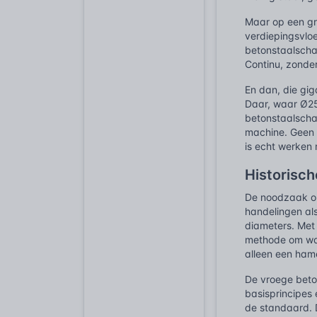
Maar op een gr
verdiepingsvlo
betonstaalscha
Continu, zonder
En dan, die gig
Daar, waar Ø25
betonstaalscha
machine. Geen v
is echt werken
Historisch
De noodzaak om
handelingen als
diameters. Met
methode om wap
alleen een hame
De vroege beto
basisprincipes
de standaard. 