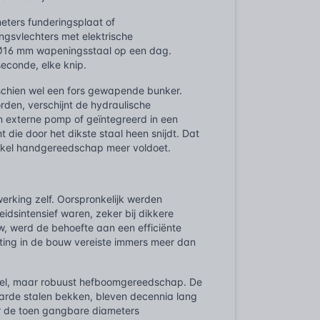
ters funderingsplaat of
ngsvlechters met elektrische
f Ø16 mm wapeningsstaal op een dag.
seconde, elke knip.
sschien wel een fors gewapende bunker.
en, verschijnt de hydraulische
 externe pomp of geïntegreerd in een
 die door het dikste staal heen snijdt. Dat
enkel handgereedschap meer voldoet.
erking zelf. Oorspronkelijk werden
idsintensief waren, zeker bij dikkere
, werd de behoefte aan een efficiënte
ing in de bouw vereiste immers meer dan
mpel, maar robuust hefboomgereedschap. De
arde stalen bekken, bleven decennia lang
or de toen gangbare diameters