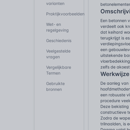
varianten
betonelementen
Omschrijv
Praktijkvoorbeelden
Een betonnen v
Wet- en
verdeelt ook k
regelgeving
dat keihard wor
terugkrijgt is 
Geschiedenis
verdiepingsvlo
een gebouwleve
Veelgestelde
uitstekende bas
vragen
vloerbedekking
zelfs de akoest
Vergelijkbare
Termen
Werkwijze
De aanleg van 
Gebruikte
hoofdmethoden:
bronnen
een robuuste vl
procedure veel
Deze bekisting 
constructieve 
Zodra de wapen
trilnaalden, is
Daarna volgt h