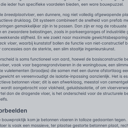
 die ieder hun specifieke voordelen bieden, een ware bouwpuzzel.
de
breedplaatvloer
, een dunnere, nog niet volledig afgewapende pl
ctieve druklaag. Dit systeem combineert de snelheid van prefab met 
aringen gemakkelijker zijn in te passen. Dan zijn er nog de robuuste
 en zwaardere belastingen, zoals in parkeergarages of industriële 
kwekkende stijfheid. En wie zoekt naar maximale gewichtsbesparing 
eck vloer
, waarbij kunststof bollen de functie van niet-constructief
 concessies aan de sterkte, een slim staaltje ingenieurskunst.
scheid is soms functioneel van aard, hoewel de basisconstructie be
vloer
, vaak voor beganegrondvloeren in de woningbouw, een slim
hte vulelementen (broodjes) die samen met een dunne afstortlaag een
gewicht en vereenvoudigt de isolatie-inpassing aanzienlijk. Het is e
ctieve betonnen vloer; dit is een afwerklaag, meestal van cementge
 wordt aangebracht voor vlakheid, geluidsisolatie, of om vloerver
tel dan de dragende vloer, is het onderscheid voor de structurele 
elfs.
oorbeelden
se bouwpraktijk kom je betonnen vloeren in talloze gedaanten tege
oer is vaak een massieve, ter plaatse gestorte betonnen plaat, rec