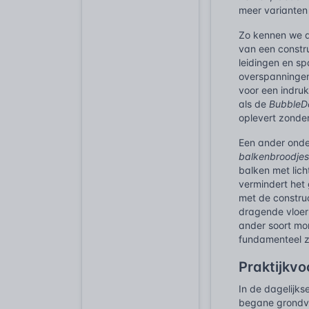
meer varianten
Zo kennen we 
van een constru
leidingen en sp
overspanningen
voor een indru
als de
BubbleD
oplevert zonder
Een ander onder
balkenbroodjes
balken met lic
vermindert het 
met de constru
dragende vloer
ander soort mor
fundamenteel z
Praktijkv
In de dagelijk
begane grondvl