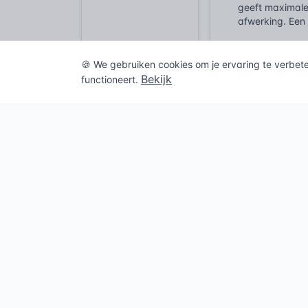
geeft maximale 
afwerking. Een
Hogere gebouw
geprefabriceer
🍪 We gebruiken cookies om je ervaring te verbet
plaatsen en bie
Bekijk
functioneert.
montage, minim
Denk aan een g
puntlasten. Hie
grote overspan
wonder van effi
Bij projecten w
productiefacili
waarna de rest
kabels, leiding
Tot slot, zelf
dan een balken
afgestort met e
woningbouwproje