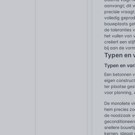
aanvangt; dit w
precisie vraagt
volledig gepro
bouwplaats get
de toleranties 
het vullen van 
creëert een sti
bij aan de vorm
Typen en 
Typen en var
Een betonnen vl
eigen construc
ter plaatse ges
voor planning, 
De monoliete vl
hem precies zoa
de noodzaak va
geconditioneer
snellere bouwt
kernen, ideaal