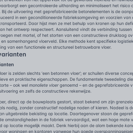
aarborgt een gecontroleerde uitharding en minimaliseert het risico 
. Bij de uitvoering met geprefabriceerde betonelementen is de aanp
duceerd in een geconditioneerde fabrieksomgeving en voorzien va
ransporteerd. Daar hijst men ze met behulp van kranen op hun defin
van het ontwerp respecteert. Aansluitend vindt de verbinding tussen
voegen met mortel, of het storten van een constructieve druklaag o
jf en samenhangend vloerveld. Elke methode kent specifieke logistie
ing van een functionele en structureel betrouwbare vloer.
varianten
ianten
oer is zelden slechts ‘een betonnen vloer’; er schuilen diverse conc
tieve en praktische eigenschappen. De fundamentele tweedeling die 
torte – ook wel
monoliete vloer
genoemd – en de geprefabriceerde vlo
uitvoering en zelfs de constructieve rekenwijze.
oer, direct op de bouwplaats gestort, staat bekend om zijn grenzeloze
ls nodig, zonder constructief nadelige naden of kieren. Nadeel is d
n uitgebreide bekisting op locatie. Daartegenover staan de gepre
de omstandigheden in de fabriek vervaardigd, wat een hoge mate va
ijd op locatie mogelijk maakt. Denk hierbij aan de alom bekende
kan
 voor woningen en kantoren vanwege hun goede overspanningseigen