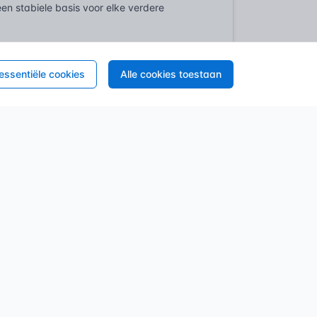
en stabiele basis voor elke verdere
n veelvuldig gebruik van
n kenmerkende holle kernen, zijn snel te
 essentiële cookies
Alle cookies toestaan
 zonder te veel tussenwanden. Een snelle
lootgesteld aan enorme gewichten en
zorgt voor een extreme draagkracht over
n goederen de norm is. Een constructief
l is, zoals in een ziekenhuis of een high-tech
enten dienen als onderzijde en bekisting,
alle complexe installaties – luchtkanalen,
e worden ingestort. Maatwerk in massa.
betonnen vloer omvatten. Vaak wordt hier
n tussen voorgespannen betonnen liggers,
den, een slimme keuze voor veel