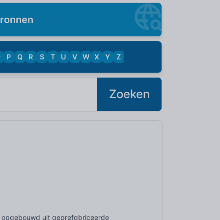
ronnen
O
P
Q
R
S
T
U
V
W
X
Y
Z
Zoeken
 is opgebouwd uit geprefabriceerde