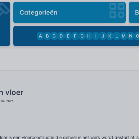
Categorieën
B
A
B
C
D
E
F
G
H
I
J
K
L
M
N
n vloer
9-04-2026
oer is een vloerconstructie die geheel in het werk wordt gestort of