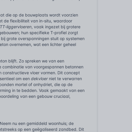
aat die op de bouwplaats wordt voorzien
de flexibiliteit van in-situ, waardoor
TT-liggervloeren
, vaak ingezet bij grotere
gebouwen; hun specifieke T-profiel zorgt
bij grote overspanningen stuit op systemen
 beton overnemen, wat een lichter geheel
ton blijft. Zo spreken we van een
me combinatie van voorgespannen betonnen
 constructieve vloer vormen. Dit concept
ssentieel om een
dekvloer
niet te verwarren
bonden mortel of anhydriet, die op de
warming in te bedden. Vaak gemaakt van een
beoordeling van een gebouw cruciaal,
n. Neem nu een gemiddeld woonhuis; de
htstreeks op een geëgaliseerd zandbed. Dit