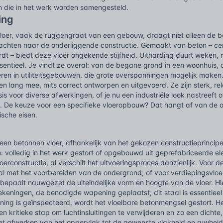
 die in het werk worden samengesteld.
ing
loer, vaak de ruggengraat van een gebouw, draagt niet alleen de b
rachten naar de onderliggende constructie. Gemaakt van beton – ce
dt – biedt deze vloer ongekende stijfheid. Uitharding duurt weken, ma
essentieel. Je vindt ze overal: van de begane grond in een woonhuis,
eren in utiliteitsgebouwen, die grote overspanningen mogelijk mak
n lang mee, mits correct ontworpen en uitgevoerd. Ze zijn sterk, r
is voor diverse afwerkingen, of je nu een industriële look nastreeft 
. De keuze voor een specifieke vloeropbouw? Dat hangt af van de o
ische eisen.
een betonnen vloer, afhankelijk van het gekozen constructieprincip
 volledig in het werk gestort of opgebouwd uit geprefabriceerde el
oerconstructie, al verschilt het uitvoeringsproces aanzienlijk. Voor d
al met het voorbereiden van de ondergrond, of voor verdiepingsvloe
bepaalt nauwgezet de uiteindelijke vorm en hoogte van de vloer. Hi
tekeningen, de benodigde wapening geplaatst; dit staal is essentie
ing is geïnspecteerd, wordt het vloeibare betonmengsel gestort. He
 een kritieke stap om luchtinsluitingen te verwijderen en zo een dich
et afwerken van het oppervlak tot de gewenste vlakheid en ruwhei