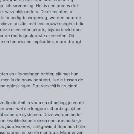
op scheurvorming. Het is een proces dat
ak wezenlijk anders. De elementen, al
n de benodigde wapening, worden naar de
itieve positie, met een nauwkeurigheid die
 deze elementen plaats, bijvoorbeeld door
ver de reeds geplaatste elementen. Dit
ke en technische implicaties, maar draagt
epten en uitvoeringen achter, elk met hun
men in de bouw hanteert, is die tussen de
eroplossingen. Dat verschil is cruciaal
 flexibiliteit in vorm en afmeting; je vormt
an weer wel die langere uithardingstijd en
fabriceerde systemen. Deze worden onder
n kwaliteitscontrole en een aanmerkelijk
aalplaatvloeren
, lichtgewicht door hun holle
schappen en snelle montage. Maar er zijn