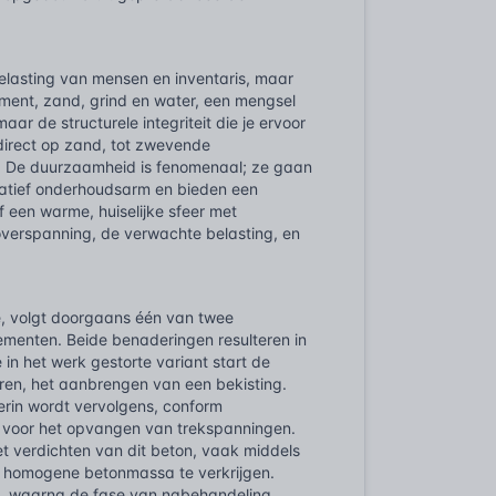
elasting van mensen en inventaris, maar
ment, zand, grind en water, een mengsel
ar de structurele integriteit die je ervoor
 direct op zand, tot zwevende
en. De duurzaamheid is fenomenaal; ze gaan
elatief onderhoudsarm en bieden een
of een warme, huiselijke sfeer met
verspanning, de verwachte belasting, en
e, volgt doorgaans één van twee
ementen. Beide benaderingen resulteren in
e in het werk gestorte variant start de
ren, het aanbrengen van een bekisting.
erin wordt vervolgens, conform
el voor het opvangen van trekspanningen.
t verdichten van dit beton, vaak middels
te, homogene betonmassa te verkrijgen.
d, waarna de fase van nabehandeling