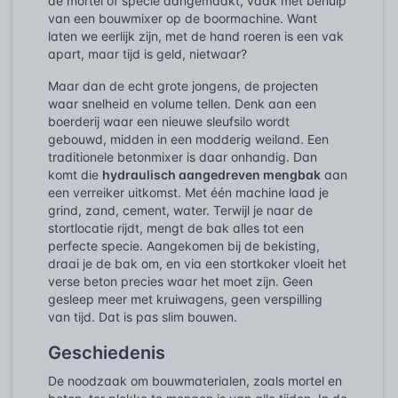
de mortel of specie aangemaakt, vaak met behulp
van een bouwmixer op de boormachine. Want
laten we eerlijk zijn, met de hand roeren is een vak
apart, maar tijd is geld, nietwaar?
Maar dan de echt grote jongens, de projecten
waar snelheid en volume tellen. Denk aan een
boerderij waar een nieuwe sleufsilo wordt
gebouwd, midden in een modderig weiland. Een
traditionele betonmixer is daar onhandig. Dan
komt die
hydraulisch aangedreven mengbak
aan
een verreiker uitkomst. Met één machine laad je
grind, zand, cement, water. Terwijl je naar de
stortlocatie rijdt, mengt de bak alles tot een
perfecte specie. Aangekomen bij de bekisting,
draai je de bak om, en via een stortkoker vloeit het
verse beton precies waar het moet zijn. Geen
gesleep meer met kruiwagens, geen verspilling
van tijd. Dat is pas slim bouwen.
Geschiedenis
De noodzaak om bouwmaterialen, zoals mortel en