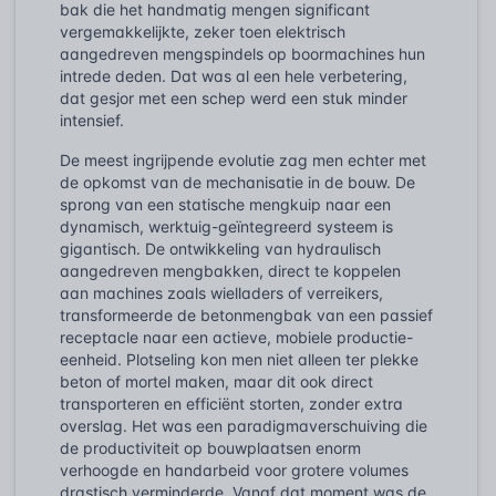
bak die het handmatig mengen significant
vergemakkelijkte, zeker toen elektrisch
aangedreven mengspindels op boormachines hun
intrede deden. Dat was al een hele verbetering,
dat gesjor met een schep werd een stuk minder
intensief.
De meest ingrijpende evolutie zag men echter met
de opkomst van de mechanisatie in de bouw. De
sprong van een statische mengkuip naar een
dynamisch, werktuig-geïntegreerd systeem is
gigantisch. De ontwikkeling van hydraulisch
aangedreven mengbakken, direct te koppelen
aan machines zoals wielladers of verreikers,
transformeerde de betonmengbak van een passief
receptacle naar een actieve, mobiele productie-
eenheid. Plotseling kon men niet alleen ter plekke
beton of mortel maken, maar dit ook direct
transporteren en efficiënt storten, zonder extra
overslag. Het was een paradigmaverschuiving die
de productiviteit op bouwplaatsen enorm
verhoogde en handarbeid voor grotere volumes
drastisch verminderde. Vanaf dat moment was de