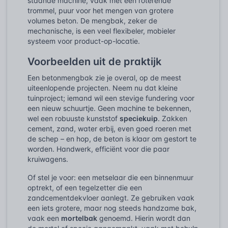
staande machine, vaak met een roterende
trommel, puur voor het mengen van grotere
volumes beton. De mengbak, zeker de
mechanische, is een veel flexibeler, mobieler
systeem voor product-op-locatie.
Voorbeelden uit de praktijk
Een betonmengbak zie je overal, op de meest
uiteenlopende projecten. Neem nu dat kleine
tuinproject; iemand wil een stevige fundering voor
een nieuw schuurtje. Geen machine te bekennen,
wel een robuuste kunststof
speciekuip
. Zakken
cement, zand, water erbij, even goed roeren met
de schep – en hop, de beton is klaar om gestort te
worden. Handwerk, efficiënt voor die paar
kruiwagens.
Of stel je voor: een metselaar die een binnenmuur
optrekt, of een tegelzetter die een
zandcementdekvloer aanlegt. Ze gebruiken vaak
een iets grotere, maar nog steeds handzame bak,
vaak een
mortelbak
genoemd. Hierin wordt dan