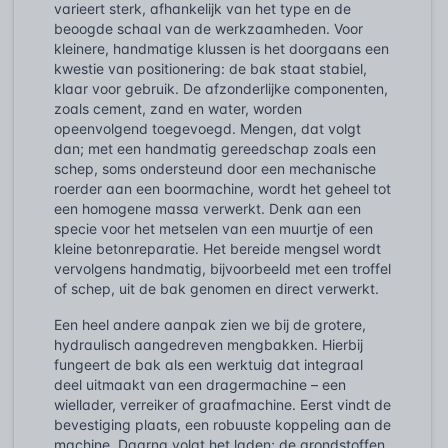
varieert sterk, afhankelijk van het type en de
beoogde schaal van de werkzaamheden. Voor
kleinere, handmatige klussen is het doorgaans een
kwestie van positionering: de bak staat stabiel,
klaar voor gebruik. De afzonderlijke componenten,
zoals cement, zand en water, worden
opeenvolgend toegevoegd. Mengen, dat volgt
dan; met een handmatig gereedschap zoals een
schep, soms ondersteund door een mechanische
roerder aan een boormachine, wordt het geheel tot
een homogene massa verwerkt. Denk aan een
specie voor het metselen van een muurtje of een
kleine betonreparatie. Het bereide mengsel wordt
vervolgens handmatig, bijvoorbeeld met een troffel
of schep, uit de bak genomen en direct verwerkt.
Een heel andere aanpak zien we bij de grotere,
hydraulisch aangedreven mengbakken. Hierbij
fungeert de bak als een werktuig dat integraal
deel uitmaakt van een dragermachine – een
wiellader, verreiker of graafmachine. Eerst vindt de
bevestiging plaats, een robuuste koppeling aan de
machine. Daarna volgt het laden; de grondstoffen