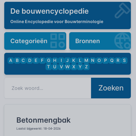
De bouwencyclopedie
Online Encyclopedie voor Bouwterminologie
Categorieën
Bronnen
A
B
C
D
E
F
G
H
I
J
K
L
M
N
O
P
Q
R
S
T
U
V
W
X
Y
Z
Zoeken
Betonmengbak
Laatst bijgewerkt: 18-04-2026