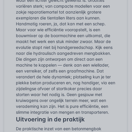
waar een lichter gewicht gewenst is. Groottes
variëren sterk; van compacte modellen voor een
zakje reparatiemortel tot aanzienlijk grotere
exemplaren die tientallen liters aan kunnen.
Handmatig roeren, ja, dat kan met een schep.
Maar voor wie efficiëntie vooropstelt, is een
bouwmixer op de boormachine een uitkomst, die
maakt het werk een stuk minder zwaar. Maar de
evolutie stopt niet bij handgereedschap. Kijk eens
naar die hydraulisch aangedreven mengbakken.
Die dingen zijn ontworpen om direct aan een
machine te koppelen — denk aan een wiellader,
een verreiker, of zelfs een graafmachine. Dat
verandert de hele dynamiek; plotseling kun je ter
plekke beton produceren en, nog handiger, via een
zijdelingse afvoer of stortkoker precies daar
storten waar het nodig is. Geen gesjouw met
kruiwagens over ongelijk terrein meer, wat een
verademing kan zijn. Het is pure efficiëntie, een
slimme integratie van mengen en transporteren.
Uitvoering in de praktijk
De praktische inzet van een betonmengbak