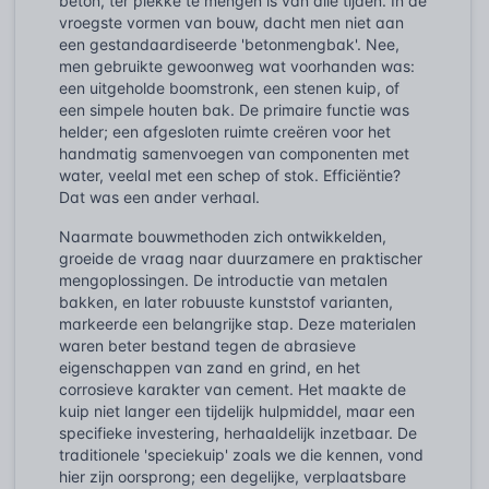
beton, ter plekke te mengen is van alle tijden. In de
vroegste vormen van bouw, dacht men niet aan
een gestandaardiseerde 'betonmengbak'. Nee,
men gebruikte gewoonweg wat voorhanden was:
een uitgeholde boomstronk, een stenen kuip, of
een simpele houten bak. De primaire functie was
helder; een afgesloten ruimte creëren voor het
handmatig samenvoegen van componenten met
water, veelal met een schep of stok. Efficiëntie?
Dat was een ander verhaal.
Naarmate bouwmethoden zich ontwikkelden,
groeide de vraag naar duurzamere en praktischer
mengoplossingen. De introductie van metalen
bakken, en later robuuste kunststof varianten,
markeerde een belangrijke stap. Deze materialen
waren beter bestand tegen de abrasieve
eigenschappen van zand en grind, en het
corrosieve karakter van cement. Het maakte de
kuip niet langer een tijdelijk hulpmiddel, maar een
specifieke investering, herhaaldelijk inzetbaar. De
traditionele 'speciekuip' zoals we die kennen, vond
hier zijn oorsprong; een degelijke, verplaatsbare