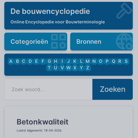
De bouwencyclopedie
Online Encyclopedie voor Bouwterminologie
Categorieën
Bronnen
A
B
C
D
E
F
G
H
I
J
K
L
M
N
O
P
Q
R
S
T
U
V
W
X
Y
Z
Zoeken
Betonkwaliteit
Laatst bijgewerkt: 18-04-2026