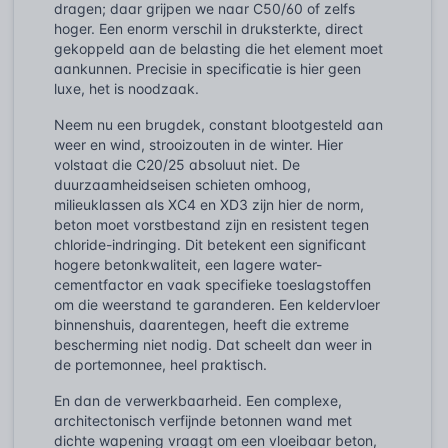
dragen; daar grijpen we naar C50/60 of zelfs
hoger. Een enorm verschil in druksterkte, direct
gekoppeld aan de belasting die het element moet
aankunnen. Precisie in specificatie is hier geen
luxe, het is noodzaak.
Neem nu een brugdek, constant blootgesteld aan
weer en wind, strooizouten in de winter. Hier
volstaat die C20/25 absoluut niet. De
duurzaamheidseisen schieten omhoog,
milieuklassen als XC4 en XD3 zijn hier de norm,
beton moet vorstbestand zijn en resistent tegen
chloride-indringing. Dit betekent een significant
hogere betonkwaliteit, een lagere water-
cementfactor en vaak specifieke toeslagstoffen
om die weerstand te garanderen. Een keldervloer
binnenshuis, daarentegen, heeft die extreme
bescherming niet nodig. Dat scheelt dan weer in
de portemonnee, heel praktisch.
En dan de verwerkbaarheid. Een complexe,
architectonisch verfijnde betonnen wand met
dichte wapening vraagt om een vloeibaar beton,