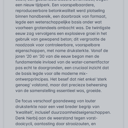
een nieuw tijdperk. Een voorspelbaardere,
reproduceerbare betonkwaliteit werd plotseling
binnen handbereik, een doorbraak van formaat,
legde een wetenschappelijke basis onder wat
voorheen grotendeels ambacht was. De twintigste
eeuw zag vervolgens een explosieve groei in het
gebruik van gewapend beton; dit vergrootte de
noodzaak voor controleerbare, voorspelbare
eigenschappen, met name druksterkte. Vanaf de
jaren '20 en '30 van die eeuw begon men de
fundamentele invloed van de water-cementfactor
pas echt te doorgronden, een cruciaal inzicht dat
de basis legde voor alle moderne mix-
ontwerpprincipes. Het besef dat niet enkel 'sterk
genoeg' volstond, maar dat precieze beheersing
van de samenstelling essentieel was, groeide.
De focus verschoof gaandeweg van louter
druksterkte naar een veel breder begrip van
'kwaliteit', inclusief duurzaamheidseigenschappen.
Denk hierbij aan de weerstand tegen vorst-
dooicycli, aantasting door strooizouten, en