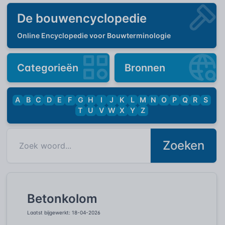
De bouwencyclopedie
Online Encyclopedie voor Bouwterminologie
Categorieën
Bronnen
A
B
C
D
E
F
G
H
I
J
K
L
M
N
O
P
Q
R
S
T
U
V
W
X
Y
Z
Zoeken
Betonkolom
Laatst bijgewerkt: 18-04-2026