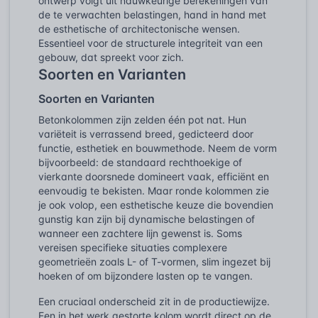
ontwerp volgt uit nauwkeurige berekeningen van
de te verwachten belastingen, hand in hand met
de esthetische of architectonische wensen.
Essentieel voor de structurele integriteit van een
gebouw, dat spreekt voor zich.
Soorten en Varianten
Soorten en Varianten
Betonkolommen zijn zelden één pot nat. Hun
variëteit is verrassend breed, gedicteerd door
functie, esthetiek en bouwmethode. Neem de vorm
bijvoorbeeld: de standaard rechthoekige of
vierkante doorsnede domineert vaak, efficiënt en
eenvoudig te bekisten. Maar ronde kolommen zie
je ook volop, een esthetische keuze die bovendien
gunstig kan zijn bij dynamische belastingen of
wanneer een zachtere lijn gewenst is. Soms
vereisen specifieke situaties complexere
geometrieën zoals L- of T-vormen, slim ingezet bij
hoeken of om bijzondere lasten op te vangen.
Een cruciaal onderscheid zit in de productiewijze.
Een in het werk gestorte kolom wordt direct op de