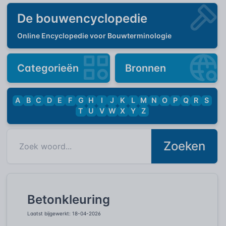
De bouwencyclopedie
Online Encyclopedie voor Bouwterminologie
Categorieën
Bronnen
A
B
C
D
E
F
G
H
I
J
K
L
M
N
O
P
Q
R
S
T
U
V
W
X
Y
Z
Zoeken
Betonkleuring
Laatst bijgewerkt: 18-04-2026