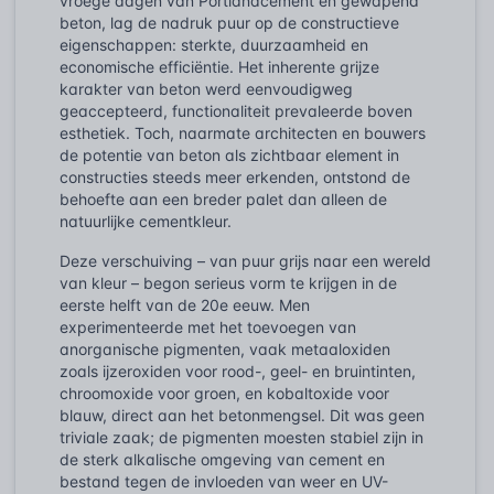
vroege dagen van Portlandcement en gewapend
beton, lag de nadruk puur op de constructieve
eigenschappen: sterkte, duurzaamheid en
economische efficiëntie. Het inherente grijze
karakter van beton werd eenvoudigweg
geaccepteerd, functionaliteit prevaleerde boven
esthetiek. Toch, naarmate architecten en bouwers
de potentie van beton als zichtbaar element in
constructies steeds meer erkenden, ontstond de
behoefte aan een breder palet dan alleen de
natuurlijke cementkleur.
Deze verschuiving – van puur grijs naar een wereld
van kleur – begon serieus vorm te krijgen in de
eerste helft van de 20e eeuw. Men
experimenteerde met het toevoegen van
anorganische pigmenten, vaak metaaloxiden
zoals ijzeroxiden voor rood-, geel- en bruintinten,
chroomoxide voor groen, en kobaltoxide voor
blauw, direct aan het betonmengsel. Dit was geen
triviale zaak; de pigmenten moesten stabiel zijn in
de sterk alkalische omgeving van cement en
bestand tegen de invloeden van weer en UV-