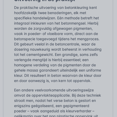
De praktische uitvoering van betonkleuring kent
hoofdzakelijk twee benaderingen, elk met
specifieke handelwijzen. Eén methode betreft het
integraal inkleuren van het betonmengsel. Hierbij
worden de zorgvuldig afgewogen pigmenten,
vaak in poeder- of vloeibare vorm, direct aan de
betonspecie toegevoegd tijdens het mengproces.
Dit gebeurt veelal in de betoncentrale, waar de
dosering nauwkeurig wordt beheerst in verhouding
tot het cementgewicht. Een grondige, soms zelfs
verlengde mengtijd is hierbij essentieel; een
homogene verdeling van de pigmenten door de
gehele massa garandeert uiteindelijk een uniforme
kleur. Dit resulteert in beton waarvan de kleur door
en door aanwezig is, van kern tot oppervlak.
Een andere veelvoorkomende uitvoeringswijze
omvat de oppervlakteapplicatie. Bij deze techniek
strooit men, nadat het verse beton is gestort en
enigszins geëgaliseerd, een gepigmenteerd
poeder – vaak aangeduid als kleurverharder –
gelijkmatig over het nog plastische oppervlak uit.