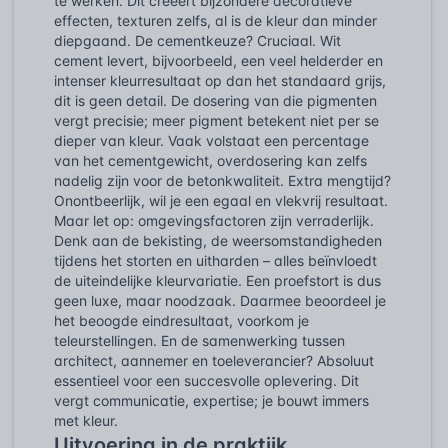
te werken. Dit creëert bijzondere decoratieve
effecten, texturen zelfs, al is de kleur dan minder
diepgaand. De cementkeuze? Cruciaal. Wit
cement levert, bijvoorbeeld, een veel helderder en
intenser kleurresultaat op dan het standaard grijs,
dit is geen detail. De dosering van die pigmenten
vergt precisie; meer pigment betekent niet per se
dieper van kleur. Vaak volstaat een percentage
van het cementgewicht, overdosering kan zelfs
nadelig zijn voor de betonkwaliteit. Extra mengtijd?
Onontbeerlijk, wil je een egaal en vlekvrij resultaat.
Maar let op: omgevingsfactoren zijn verraderlijk.
Denk aan de bekisting, de weersomstandigheden
tijdens het storten en uitharden – alles beïnvloedt
de uiteindelijke kleurvariatie. Een proefstort is dus
geen luxe, maar noodzaak. Daarmee beoordeel je
het beoogde eindresultaat, voorkom je
teleurstellingen. En de samenwerking tussen
architect, aannemer en toeleverancier? Absoluut
essentieel voor een succesvolle oplevering. Dit
vergt communicatie, expertise; je bouwt immers
met kleur.
Uitvoering in de praktijk