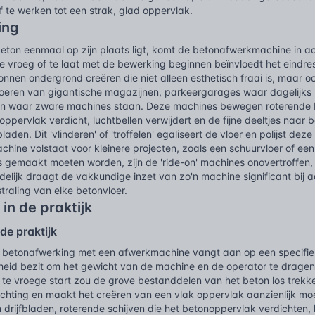
f te werken tot een strak, glad oppervlak.
ing
ton eenmaal op zijn plaats ligt, komt de betonafwerkmachine in actie
e vroeg of te laat met de bewerking beginnen beïnvloedt het eindres
onnen ondergrond creëren die niet alleen esthetisch fraai is, maar ook
oeren van gigantische magazijnen, parkeergarages waar dagelijks h
llen waar zware machines staan. Deze machines bewegen roterende 
oppervlak verdicht, luchtbellen verwijdert en de fijne deeltjes naar b
aden. Dit 'vlinderen' of 'troffelen' egaliseert de vloer en polijst de
hine volstaat voor kleinere projecten, zoals een schuurvloer of een
s gemaakt moeten worden, zijn de 'ride-on' machines onovertroffen,
delijk draagt de vakkundige inzet van zo'n machine significant bij 
tstraling van elke betonvloer.
 in de praktijk
 de praktijk
 betonafwerking met een afwerkmachine vangt aan op een specifie
igheid bezit om het gewicht van de machine en de operator te drag
 te vroege start zou de grove bestanddelen van het beton los trekk
hting en maakt het creëren van een vlak oppervlak aanzienlijk moei
 drijfbladen, roterende schijven die het betonoppervlak verdichten