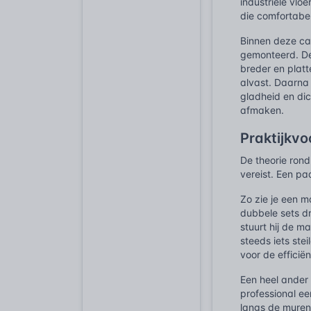
industriële vlo
die comfortabel
Binnen deze ca
gemonteerd. De
breder en platt
alvast. Daarna
gladheid en dich
afmaken.
Praktijkv
De theorie ron
vereist. Een p
Zo zie je een 
dubbele sets dr
stuurt hij de 
steeds iets ste
voor de efficië
Een heel ander 
professional e
langs de muren