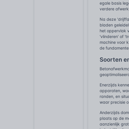
egale basis leg
verdere afwerk
Na deze 'drijff
bladen geleide
het oppervlak v
'vlinderen' of 
machine voor kl
de fundamentele
Soorten e
Betonafwerkmac
geoptimaliseerd
Enerzijds kenn
apparaten, waar
randen, en situ
waar precisie 
Anderzijds dom
plaats op de m
aanzienlijk gro