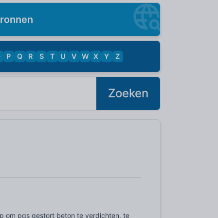
ronnen
O
P
Q
R
S
T
U
V
W
X
Y
Z
Zoeken
om pas gestort beton te verdichten, te