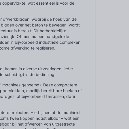
e oppervlakte, wat essentieel is voor de
oor afwerkbladen, waarbij de hoek van de
e bladen over het beton te bewegen, wordt
tuur is bereikt. Dit herhaaldelijke
aanzienlijk. Of men nu een handgeleide
elden in bijvoorbeeld industriële complexen,
rzame afwerking te realiseren.
, komen in diverse uitvoeringen, ieder
rscheid ligt in de bediening.
d' machines genoemd). Deze compactere
oppervlakken, moeilijk bereikbare hoeken of
garages, of bijvoorbeeld terrassen; daar
otere projecten. Hierbij neemt de machinist
– soms twee koppen naast elkaar – wat een
sbaar bij het afwerken van uitgestrekte