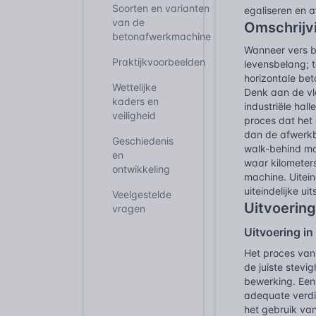
Soorten en varianten
egaliseren en a
van de
Omschrijv
betonafwerkmachine
Wanneer vers be
Praktijkvoorbeelden
levensbelang; t
horizontale bet
Wettelijke
Denk aan de vl
kaders en
industriële ha
veiligheid
proces dat het 
dan de afwerkbl
Geschiedenis
walk-behind mac
en
waar kilometer
ontwikkeling
machine. Uitein
uiteindelijke ui
Veelgestelde
Uitvoering
vragen
Uitvoering in
Het proces van
de juiste stev
bewerking. Een
adequate verdic
het gebruik van