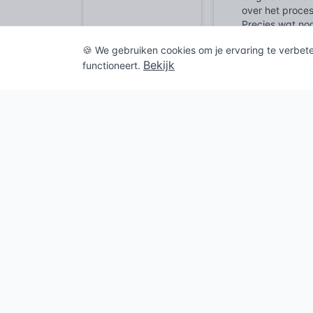
over het proces
Precies wat nod
En wat te denk
🍪 We gebruiken cookies om je ervaring te verbet
voldoende is o
Bekijk
functioneert.
hoogglanzende, 
dat afbreuk wo
bladhoek, voor 
Wettelijke
Het inzetten va
werkplek en de
Arbobesluit al
arbeidsmiddele
een Risico-Inve
geïnstrueerd p
Beschermingsmi
onderhouden v
Naast de opera
zorgen dat bet
waarborgt dat 