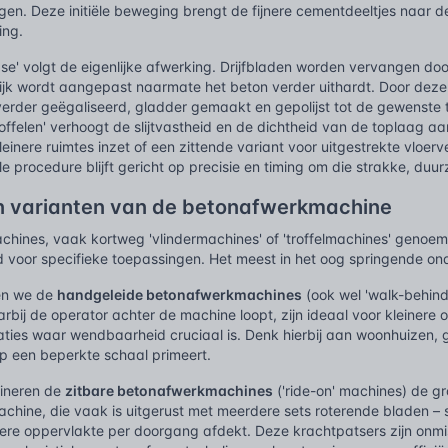
gen. Deze initiële beweging brengt de fijnere cementdeeltjes naar d
ing.
ase' volgt de eigenlijke afwerking. Drijfbladen worden vervangen d
lijk wordt aangepast naarmate het beton verder uithardt. Door dez
erder geëgaliseerd, gladder gemaakt en gepolijst tot de gewenste tex
'troffelen' verhoogt de slijtvastheid en de dichtheid van de toplaag 
einere ruimtes inzet of een zittende variant voor uitgestrekte vloerv
 procedure blijft gericht op precisie en timing om die strakke, duu
n varianten van de betonafwerkmachine
hines, vaak kortweg 'vlindermachines' of 'troffelmachines' genoemd
 voor specifieke toepassingen. Het meest in het oog springende onde
en we de
handgeleide betonafwerkmachines
(ook wel 'walk-behin
bij de operator achter de machine loopt, zijn ideaal voor kleinere 
aties waar wendbaarheid cruciaal is. Denk hierbij aan woonhuizen, 
op een beperkte schaal primeert.
ineren de
zitbare betonafwerkmachines
('ride-on' machines) de gr
achine, die vaak is uitgerust met meerdere sets roterende bladen 
tere oppervlakte per doorgang afdekt. Deze krachtpatsers zijn onmi