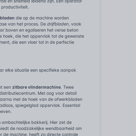
ntie en snelheid leidend zijn. Een operator
productiviteit.
n
bladen
die op de machine worden
fase van het proces. De
drijfbladen
, vaak
 naar boven en egaliseren het verse beton
le hoek, die het oppervlak tot de gewenste
ment, die een vloer tot in de perfectie
r elke situatie een specifieke aanpak
et een
zitbare vlindermachine
. Twee
istributiecentrum. Met oog voor detail
, daarna met de hoek van de afwerkbladen
adloos, spiegelglad oppervlak. Essential
oeven.
 ambachtelijke bakkerij. Hier zet de
biedt de noodzakelijke wendbaarheid om
 de machine, heeft zo directe controle