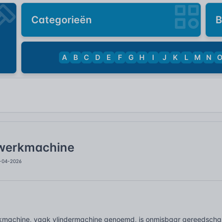
Categorieën
B
A
B
C
D
E
F
G
H
I
J
K
L
M
N
werkmachine
8-04-2026
machine, vaak vlindermachine genoemd, is onmisbaar gereedschap 