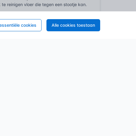
 te reinigen vloer die tegen een stootje kan.
ten van het beton, wanneer het net
 essentiële cookies
Alle cookies toestaan
worden ingesteld om niet een
oor voldoende grip, ook bij nat weer, zonder
t optimale moment te kiezen, de juiste
telijke bepalingen die de veiligheid op de
is daar de Nederlandse Arbowet, met het
eden en de veilige omgang met
dentificeerd en beoordeeld moeten worden in
ng van operators cruciaal; alleen bevoegd en
rrect dragen van Persoonlijke
gbescherming, maar ook aan het tijdig
en aan normen. Fabrikanten moeten ervoor
 de Europese Unie. Deze richtlijn
 en veiligheidseisen, wat wordt aangetoond