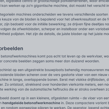
eren, logistieke centra of grootschalige parkeerterreinen, waar efficië
 kan werken op zo'n gigantische machine, dat maakt het verschil in 
tegorieën machines onderscheiden we tevens verschillende soorte
 keuze van de bladen is bepalend voor het afwerkresultaat en de 
er, zijn bedoeld voor de initiële bewerking; ze drijven fijne deeltjes
 volgen de
afwerkbladen
, scherper en instelbaar onder een variabe
theid polijsten. Het zijn de details, de juiste bladen op het juiste mo
oorbeelden
d betonafwerkmachines komt pas echt tot leven op de werkvloer, waa
aar concrete beelden zeggen soms meer dan duizend woorden.
machinist op een uitgestrekte bouwplaats behendig manoeuvreren m
aaiende bladen scheren over de vers gestorte vloer van een nieuw d
machine in lange, overlappende banen. Eerst met vlakke drijfbladen
iler. Zo ontstaat, strekkend over honderden vierkante meters, een na
nte werking van de automatische heftrucks die er straks overheen z
beeld doemt op in een kleinere, afgesloten ruimte – de vloer van een
en
handgeleide betonafwerkmachine
in. Deze compactere variant 
 en rondom aanwezige pilaren te werken. De operator, lopend achter