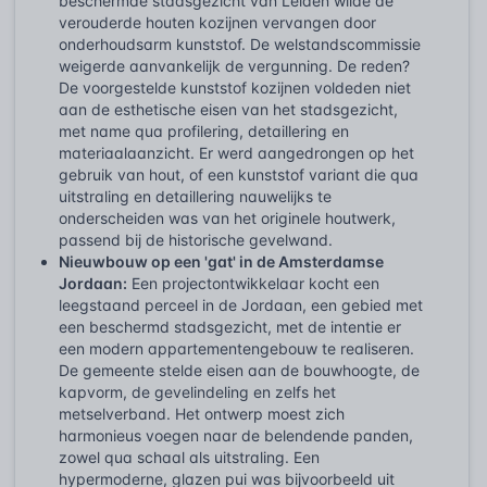
beschermde stadsgezicht van Leiden wilde de
verouderde houten kozijnen vervangen door
onderhoudsarm kunststof. De welstandscommissie
weigerde aanvankelijk de vergunning. De reden?
De voorgestelde kunststof kozijnen voldeden niet
aan de esthetische eisen van het stadsgezicht,
met name qua profilering, detaillering en
materiaalaanzicht. Er werd aangedrongen op het
gebruik van hout, of een kunststof variant die qua
uitstraling en detaillering nauwelijks te
onderscheiden was van het originele houtwerk,
passend bij de historische gevelwand.
Nieuwbouw op een 'gat' in de Amsterdamse
Jordaan:
Een projectontwikkelaar kocht een
leegstaand perceel in de Jordaan, een gebied met
een beschermd stadsgezicht, met de intentie er
een modern appartementengebouw te realiseren.
De gemeente stelde eisen aan de bouwhoogte, de
kapvorm, de gevelindeling en zelfs het
metselverband. Het ontwerp moest zich
harmonieus voegen naar de belendende panden,
zowel qua schaal als uitstraling. Een
hypermoderne, glazen pui was bijvoorbeeld uit