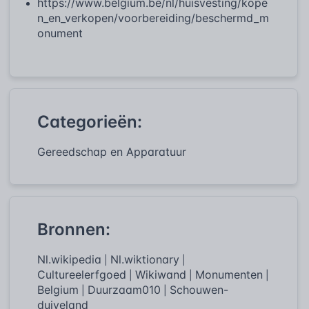
https://www.belgium.be/nl/huisvesting/kope
n_en_verkopen/voorbereiding/beschermd_m
onument
Categorieën:
Gereedschap en Apparatuur
Bronnen:
Nl.wikipedia
Nl.wiktionary
|
|
Cultureelerfgoed
Wikiwand
Monumenten
|
|
|
Belgium
Duurzaam010
Schouwen-
|
|
duiveland