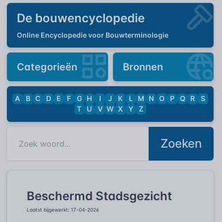
De bouwencyclopedie
Online Encyclopedie voor Bouwterminologie
Categorieën
Bronnen
A
B
C
D
E
F
G
H
I
J
K
L
M
N
O
P
Q
R
S
T
U
V
W
X
Y
Z
Zoeken
Beschermd Stadsgezicht
Laatst bijgewerkt: 17-04-2026