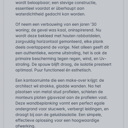
wordt beloopbaar; een stevige constructie,
essentieel voordat er überhaupt aan
waterdichtheid gedacht kan worden.
Of neem een verbouwing van een jaren '30
woning; de gevel was kaal, oninspirerend. Nu
wordt deze bekleed met houten
rabbatdelen
,
zorgvuldig horizontaal gemonteerd, elke plank
deels overlappend de vorige. Niet alleen geeft dit
een authentieke, warme uitstraling, het is ook de
primaire bescherming tegen regen, wind, en Uv-
straling. De spouw blijft droog, de isolatie presteert
optimaal. Puur functioneel én esthetisch.
Een kantoorruimte die een make-over krijgt: de
architect wil strakke, gladde wanden. Na het
plaatsen van metal stud profielen, schieten de
monteurs platen gipsvezel aan de profielen vast.
Deze
wandbeplanking
vormt een perfect egale
ondergrond voor stucwerk, verbergt leidingen, en
draagt bij aan de geluidsisolatie. Een simpele,
effectieve oplossing voor een hoogwaardige
afwerking.