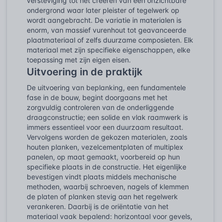
versteviging tot het creëren van een onzichtbare
ondergrond waar later pleister of tegelwerk op
wordt aangebracht. De variatie in materialen is
enorm, van massief vurenhout tot geavanceerde
plaatmateriaal of zelfs duurzame composieten. Elk
materiaal met zijn specifieke eigenschappen, elke
toepassing met zijn eigen eisen.
Uitvoering in de praktijk
De uitvoering van beplanking, een fundamentele
fase in de bouw, begint doorgaans met het
zorgvuldig controleren van de onderliggende
draagconstructie; een solide en vlak raamwerk is
immers essentieel voor een duurzaam resultaat.
Vervolgens worden de gekozen materialen, zoals
houten planken, vezelcementplaten of multiplex
panelen, op maat gemaakt, voorbereid op hun
specifieke plaats in de constructie. Het eigenlijke
bevestigen vindt plaats middels mechanische
methoden, waarbij schroeven, nagels of klemmen
de platen of planken stevig aan het regelwerk
verankeren. Daarbij is de oriëntatie van het
materiaal vaak bepalend: horizontaal voor gevels,