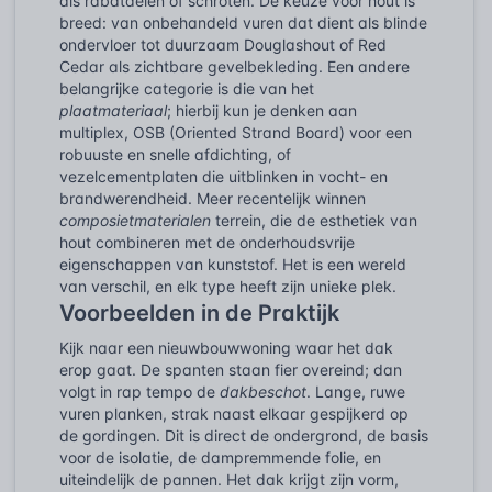
als rabatdelen of schroten. De keuze voor hout is
breed: van onbehandeld vuren dat dient als blinde
ondervloer tot duurzaam Douglashout of Red
Cedar als zichtbare gevelbekleding. Een andere
belangrijke categorie is die van het
plaatmateriaal
; hierbij kun je denken aan
multiplex, OSB (Oriented Strand Board) voor een
robuuste en snelle afdichting, of
vezelcementplaten die uitblinken in vocht- en
brandwerendheid. Meer recentelijk winnen
composietmaterialen
terrein, die de esthetiek van
hout combineren met de onderhoudsvrije
eigenschappen van kunststof. Het is een wereld
van verschil, en elk type heeft zijn unieke plek.
Voorbeelden in de Praktijk
Kijk naar een nieuwbouwwoning waar het dak
erop gaat. De spanten staan fier overeind; dan
volgt in rap tempo de
dakbeschot
. Lange, ruwe
vuren planken, strak naast elkaar gespijkerd op
de gordingen. Dit is direct de ondergrond, de basis
voor de isolatie, de dampremmende folie, en
uiteindelijk de pannen. Het dak krijgt zijn vorm,