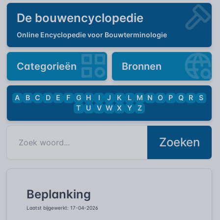
De bouwencyclopedie
Online Encyclopedie voor Bouwterminologie
Categorieën
Bronnen
A
B
C
D
E
F
G
H
I
J
K
L
M
N
O
P
Q
R
S
T
U
V
W
X
Y
Z
Zoeken
Beplanking
Laatst bijgewerkt: 17-04-2026