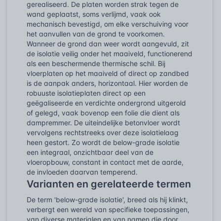
gerealiseerd. De platen worden strak tegen de
wand geplaatst, soms verlijmd, vaak ook
mechanisch bevestigd, om elke verschuiving voor
het aanvullen van de grond te voorkomen.
Wanneer de grond dan weer wordt aangevuld, zit
de isolatie veilig onder het maaiveld, functionerend
als een beschermende thermische schil. Bij
vloerplaten op het maaiveld of direct op zandbed
is de aanpak anders, horizontaal. Hier worden de
robuuste isolatieplaten direct op een
geëgaliseerde en verdichte ondergrond uitgerold
of gelegd, vaak bovenop een folie die dient als
dampremmer. De uiteindelijke betonvloer wordt
vervolgens rechtstreeks over deze isolatielaag
heen gestort. Zo wordt de below-grade isolatie
een integraal, onzichtbaar deel van de
vloeropbouw, constant in contact met de aarde,
de invloeden daarvan temperend.
Varianten en gerelateerde termen
De term 'below-grade isolatie', breed als hij klinkt,
verbergt een wereld van specifieke toepassingen,
van diverse materialen en van namen die door