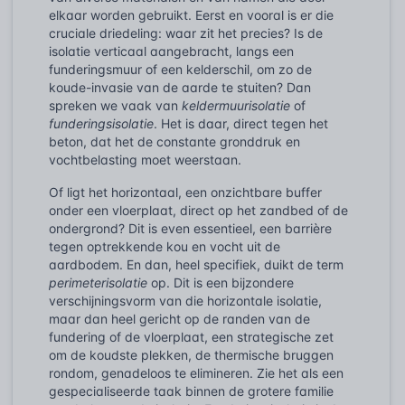
elkaar worden gebruikt. Eerst en vooral is er die
cruciale driedeling: waar zit het precies? Is de
isolatie verticaal aangebracht, langs een
funderingsmuur of een kelderschil, om zo de
koude-invasie van de aarde te stuiten? Dan
spreken we vaak van
keldermuurisolatie
of
funderingsisolatie
. Het is daar, direct tegen het
beton, dat het de constante gronddruk en
vochtbelasting moet weerstaan.
Of ligt het horizontaal, een onzichtbare buffer
onder een vloerplaat, direct op het zandbed of de
ondergrond? Dit is even essentieel, een barrière
tegen optrekkende kou en vocht uit de
aardbodem. En dan, heel specifiek, duikt de term
perimeterisolatie
op. Dit is een bijzondere
verschijningsvorm van die horizontale isolatie,
maar dan heel gericht op de randen van de
fundering of de vloerplaat, een strategische zet
om de koudste plekken, de thermische bruggen
rondom, genadeloos te elimineren. Zie het als een
gespecialiseerde taak binnen de grotere familie