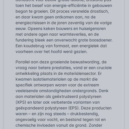
toen het besef van energie-efficiëntie in gebouwen
begon te groeien. Dit proces versnelde drastisch,
en daar kwam geen ontkomen aan, na de
energiecrisissen in de jaren zeventig van de vorige
eeuw. Opeens keken bouwers en huiseigenaren
met andere ogen naar warmteverlies, en de
fundering bleek een onverwacht grote boosdoener.
Een koudebrug van formaat, een energielek dat
voorheen over het hoofd werd gezien.
Parallel aan deze groeiende bewustwording, de
vraag naar betere prestaties, vond er een cruciale
ontwikkeling plaats in de materialensector. Er
kwamen isolatiematerialen op de markt die
specifiek ontworpen waren voor de extreem
veeleisende omstandigheden ondergronds. Denk
aan materialen als geëxtrudeerd polystyreen
(XPS) en later ook verbeterde varianten van
geëxpandeerd polystyreen (EPS). Deze producten
waren – en zijn nog steeds – drukbestendig,
ongevoelig voor vocht, en bestand tegen rot en
chemische invloeden vanuit de grond. Zonder