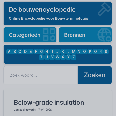
De bouwencyclopedie
Online Encyclopedie voor Bouwterminologie
Categorieën
Bronnen
A
B
C
D
E
F
G
H
I
J
K
L
M
N
O
P
Q
R
S
T
U
V
W
X
Y
Z
Zoeken
Below-grade insulation
Laatst bijgewerkt: 17-04-2026