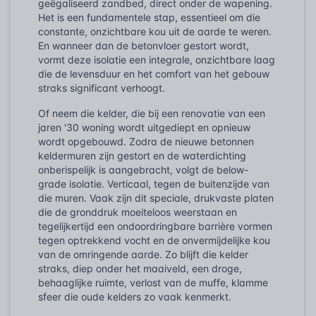
geëgaliseerd zandbed, direct onder de wapening.
Het is een fundamentele stap, essentieel om die
constante, onzichtbare kou uit de aarde te weren.
En wanneer dan de betonvloer gestort wordt,
vormt deze isolatie een integrale, onzichtbare laag
die de levensduur en het comfort van het gebouw
straks significant verhoogt.
Of neem die kelder, die bij een renovatie van een
jaren '30 woning wordt uitgediept en opnieuw
wordt opgebouwd. Zodra de nieuwe betonnen
keldermuren zijn gestort en de waterdichting
onberispelijk is aangebracht, volgt de below-
grade isolatie. Verticaal, tegen de buitenzijde van
die muren. Vaak zijn dit speciale, drukvaste platen
die de gronddruk moeiteloos weerstaan en
tegelijkertijd een ondoordringbare barrière vormen
tegen optrekkend vocht en de onvermijdelijke kou
van de omringende aarde. Zo blijft die kelder
straks, diep onder het maaiveld, een droge,
behaaglijke ruimte, verlost van de muffe, klamme
sfeer die oude kelders zo vaak kenmerkt.