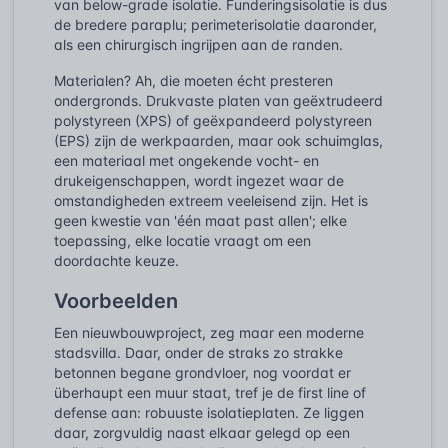
van below-grade isolatie. Funderingsisolatie is dus
de bredere paraplu; perimeterisolatie daaronder,
als een chirurgisch ingrijpen aan de randen.
Materialen? Ah, die moeten écht presteren
ondergronds. Drukvaste platen van geëxtrudeerd
polystyreen (XPS) of geëxpandeerd polystyreen
(EPS) zijn de werkpaarden, maar ook schuimglas,
een materiaal met ongekende vocht- en
drukeigenschappen, wordt ingezet waar de
omstandigheden extreem veeleisend zijn. Het is
geen kwestie van 'één maat past allen'; elke
toepassing, elke locatie vraagt om een
doordachte keuze.
Voorbeelden
Een nieuwbouwproject, zeg maar een moderne
stadsvilla. Daar, onder de straks zo strakke
betonnen begane grondvloer, nog voordat er
überhaupt een muur staat, tref je de first line of
defense aan: robuuste isolatieplaten. Ze liggen
daar, zorgvuldig naast elkaar gelegd op een