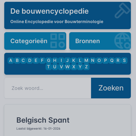
De bouwencyclopedie
Online Encyclopedie voor Bouwterminologie
Categorieën
Bronnen
A
B
C
D
E
F
G
H
I
J
K
L
M
N
O
P
Q
R
S
T
U
V
W
X
Y
Z
Zoeken
Belgisch Spant
Laatst bijgewerkt: 16-01-2026