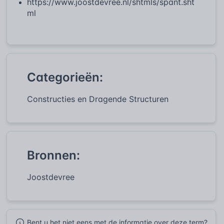
https://www.joostdevree.nl/shtmls/spant.sht
ml
Categorieën:
Constructies en Dragende Structuren
Bronnen:
Joostdevree
Bent u het niet eens met de informatie over deze term?