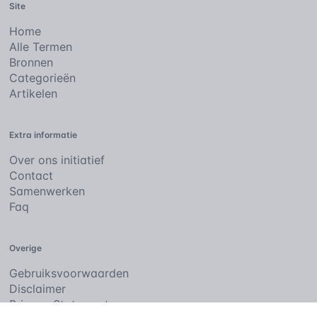
Site
Home
Alle Termen
Bronnen
Categorieën
Artikelen
Extra informatie
Over ons initiatief
Contact
Samenwerken
Faq
Overige
Gebruiksvoorwaarden
Disclaimer
Privacy Statement