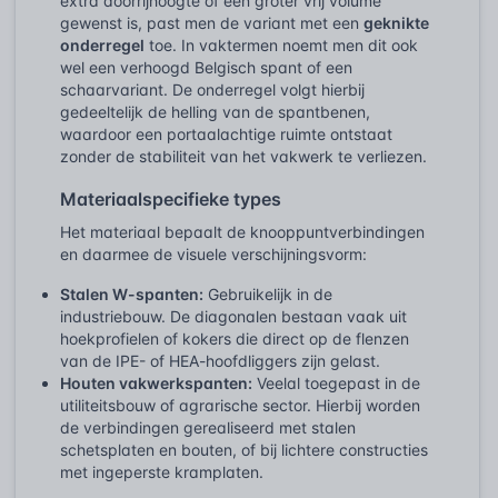
extra doorrijhoogte of een groter vrij volume
gewenst is, past men de variant met een
geknikte
onderregel
toe. In vaktermen noemt men dit ook
wel een verhoogd Belgisch spant of een
schaarvariant. De onderregel volgt hierbij
gedeeltelijk de helling van de spantbenen,
waardoor een portaalachtige ruimte ontstaat
zonder de stabiliteit van het vakwerk te verliezen.
Materiaalspecifieke types
Het materiaal bepaalt de knooppuntverbindingen
en daarmee de visuele verschijningsvorm:
Stalen W-spanten:
Gebruikelijk in de
industriebouw. De diagonalen bestaan vaak uit
hoekprofielen of kokers die direct op de flenzen
van de IPE- of HEA-hoofdliggers zijn gelast.
Houten vakwerkspanten:
Veelal toegepast in de
utiliteitsbouw of agrarische sector. Hierbij worden
de verbindingen gerealiseerd met stalen
schetsplaten en bouten, of bij lichtere constructies
met ingeperste kramplaten.