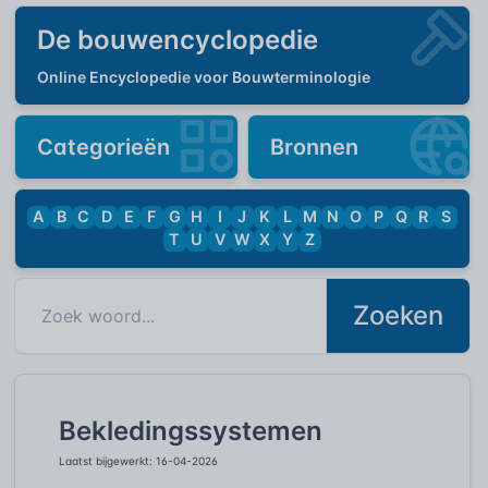
De bouwencyclopedie
Online Encyclopedie voor Bouwterminologie
Categorieën
Bronnen
A
B
C
D
E
F
G
H
I
J
K
L
M
N
O
P
Q
R
S
T
U
V
W
X
Y
Z
Zoeken
Bekledingssystemen
Laatst bijgewerkt: 16-04-2026