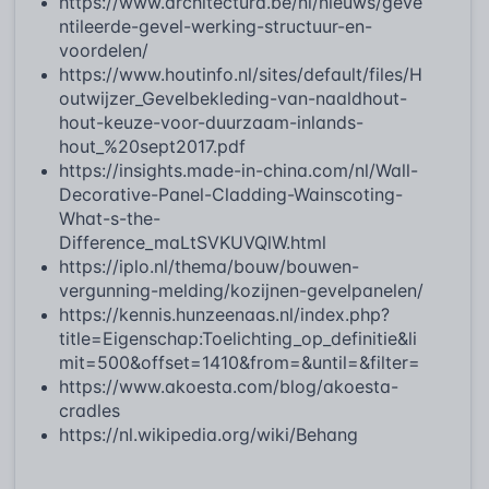
https://www.architectura.be/nl/nieuws/geve
ntileerde-gevel-werking-structuur-en-
voordelen/
https://www.houtinfo.nl/sites/default/files/H
outwijzer_Gevelbekleding-van-naaldhout-
hout-keuze-voor-duurzaam-inlands-
hout_%20sept2017.pdf
https://insights.made-in-china.com/nl/Wall-
Decorative-Panel-Cladding-Wainscoting-
What-s-the-
Difference_maLtSVKUVQlW.html
https://iplo.nl/thema/bouw/bouwen-
vergunning-melding/kozijnen-gevelpanelen/
https://kennis.hunzeenaas.nl/index.php?
title=Eigenschap:Toelichting_op_definitie&li
mit=500&offset=1410&from=&until=&filter=
https://www.akoesta.com/blog/akoesta-
cradles
https://nl.wikipedia.org/wiki/Behang