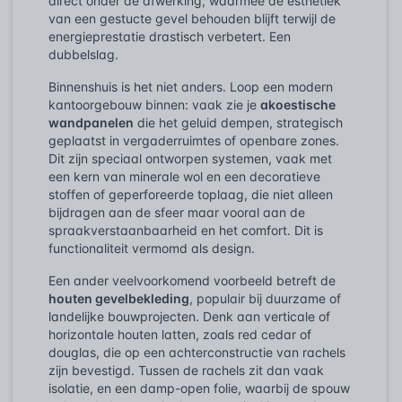
direct onder de afwerking, waarmee de esthetiek
van een gestucte gevel behouden blijft terwijl de
energieprestatie drastisch verbetert. Een
dubbelslag.
Binnenshuis is het niet anders. Loop een modern
kantoorgebouw binnen: vaak zie je
akoestische
wandpanelen
die het geluid dempen, strategisch
geplaatst in vergaderruimtes of openbare zones.
Dit zijn speciaal ontworpen systemen, vaak met
een kern van minerale wol en een decoratieve
stoffen of geperforeerde toplaag, die niet alleen
bijdragen aan de sfeer maar vooral aan de
spraakverstaanbaarheid en het comfort. Dit is
functionaliteit vermomd als design.
Een ander veelvoorkomend voorbeeld betreft de
houten gevelbekleding
, populair bij duurzame of
landelijke bouwprojecten. Denk aan verticale of
horizontale houten latten, zoals red cedar of
douglas, die op een achterconstructie van rachels
zijn bevestigd. Tussen de rachels zit dan vaak
isolatie, en een damp-open folie, waarbij de spouw