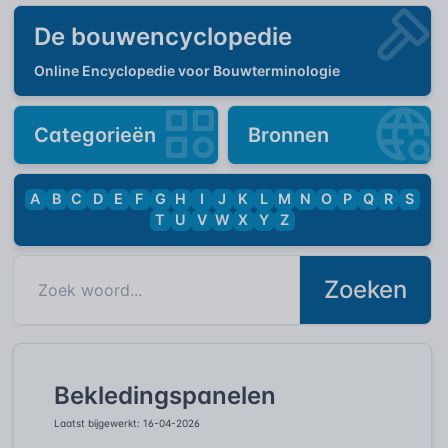
De bouwencyclopedie
Online Encyclopedie voor Bouwterminologie
Categorieën
Bronnen
A
B
C
D
E
F
G
H
I
J
K
L
M
N
O
P
Q
R
S
T
U
V
W
X
Y
Z
Zoeken
Bekledingspanelen
Laatst bijgewerkt: 16-04-2026