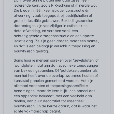
zich: twee dunne platen met daartussen een
isolerende kern, zoals PIR-schuim of minerale wol.
Die bieden in één keer isolatie, constructie én
afwerking, vaak toegepast bij bedrijfshallen of
grote industriële gebouwen. Bekledingspanelen
daarentegen zijn veelzijdiger in esthetiek en
detailafwerking, en vereisen vaak een
achterliggende draagconstructie en een aparte
isolatielaag. Ze zijn geen drager, maar een mantel,
en dat is een belangrijk verschil in toepassing en
bouwfysisch gedrag.
Soms hoor je mensen spreken over 'gevelplaten' of
'wandplaten'; dat zijn dan specifieke toepassingen
van bekledingspanelen. Of 'potdekselpanelen' als
men het heeft over de overlap waarmee houten of
kunststof panelen gemonteerd worden. Het zijn
allemaal varianten of toepassingsspecifieke
benamingen, maar de kern blijft: een paneel dat
een oppervlak bekleedt, met een veelheid aan
doelen, van puur decoratief tot essentieel
bouwfysisch. En de keuze daarin, dat is waar het
echte vakmanschap begint.