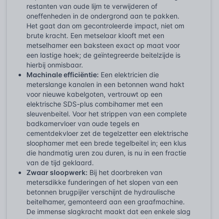
restanten van oude lijm te verwijderen of
oneffenheden in de ondergrond aan te pakken.
Het gaat dan om gecontroleerde impact, niet om
brute kracht. Een metselaar klooft met een
metselhamer een baksteen exact op maat voor
een lastige hoek; de geïntegreerde beitelzijde is
hierbij onmisbaar.
Machinale efficiëntie:
Een elektricien die
meterslange kanalen in een betonnen wand hakt
voor nieuwe kabelgoten, vertrouwt op een
elektrische SDS-plus combihamer met een
sleuvenbeitel. Voor het strippen van een complete
badkamervloer van oude tegels en
cementdekvloer zet de tegelzetter een elektrische
sloophamer met een brede tegelbeitel in; een klus
die handmatig uren zou duren, is nu in een fractie
van de tijd geklaard.
Zwaar sloopwerk:
Bij het doorbreken van
metersdikke funderingen of het slopen van een
betonnen brugpijler verschijnt de hydraulische
beitelhamer, gemonteerd aan een graafmachine.
De immense slagkracht maakt dat een enkele slag