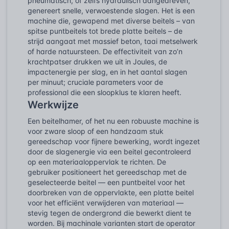
pneumatisch, of zelfs hydraulisch aangedreven,
genereert snelle, verwoestende slagen. Het is een
machine die, gewapend met diverse beitels – van
spitse puntbeitels tot brede platte beitels – de
strijd aangaat met massief beton, taai metselwerk
of harde natuursteen. De effectiviteit van zo’n
krachtpatser drukken we uit in Joules, de
impactenergie per slag, en in het aantal slagen
per minuut; cruciale parameters voor de
professional die een sloopklus te klaren heeft.
Werkwijze
Een beitelhamer, of het nu een robuuste machine is
voor zware sloop of een handzaam stuk
gereedschap voor fijnere bewerking, wordt ingezet
door de slagenergie via een beitel gecontroleerd
op een materiaaloppervlak te richten. De
gebruiker positioneert het gereedschap met de
geselecteerde beitel — een puntbeitel voor het
doorbreken van de oppervlakte, een platte beitel
voor het efficiënt verwijderen van materiaal —
stevig tegen de ondergrond die bewerkt dient te
worden. Bij machinale varianten start de operator