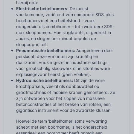
hierbij aan:
Elektrische beitelhamers:
De meest
voorkomende, variërend van compacte SDS-plus
boorhamers met een beitelstand – vaak
aangeduid als combihamer – tot zwaardere SDS-
max sloophamers. Hun slagkracht, uitgedrukt in
Joules, en slagen per minuut bepalen de
sloopcapaciteit.
Pneumatische beitelhamers:
Aangedreven door
perslucht, deze varianten zijn krachtig en
duurzaam, vaak ingezet in industriële settings,
voor grootschalig sloopwerk of in situaties waar
explosiegevaar heerst (geen vonken).
Hydraulische beitelhamers:
Dit zijn de ware
krachtpatsers, veelal als aanbouwdeel op
graafmachines of mobiele kranen gemonteerd. Ze
zijn ontworpen voor het slopen van massieve
betonconstructies of het breken van rotsen, een
gigantisch instrument voor de zwaarste klussen.
Hoewel de term 'beitelhamer' soms verwarring
schept met een boorhamer, is het onderscheid
essentieel: een boorhamer heeft primair een