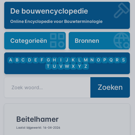
De bouwencyclopedie
Online Encyclopedie voor Bouwterminologie
Categorieën
Bronnen
A
B
C
D
E
F
G
H
I
J
K
L
M
N
O
P
Q
R
S
T
U
V
W
X
Y
Z
Zoeken
Beitelhamer
Laatst bijgewerkt: 16-04-2026