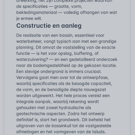
afwerking, het zijn complexe projecten waarvan
de specificaties — grootte, vorm,
bekledingsmateriaal — volledig afhangen van wat
je ermee wilt.
Constructie en aanleg
De realisatie van een bassin, essentieel voor
waterbeheer, vangt typisch aan met een grondige
planning. Dit omvat de vaststelling van de exacte
functie — is het voor opslag, buffering, of
waterzuivering? — en een gedetailleerd onderzoek
naar de bodemgesteldheid op de gekozen locatie.
Een stevige ondergrond is immers cruciaal.
Vervolgens gaat men over tot de ontwerpfase,
waarbij specificaties als de beoogde capaciteit,
de vorm, en de benodigde diepte nauwgezet
worden uitgewerkt. Het hele proces vereist een
integrale aanpak, waarbij rekening wordt
gehouden met zowel hydraulische als
geotechnische aspecten. Zodra het ontwerp
definitief is, start het grondwerk. Dit behelst het
uitgraven van de bassinkuil tot de vastgestelde
afmetingen en het vormgeven van de taluds.