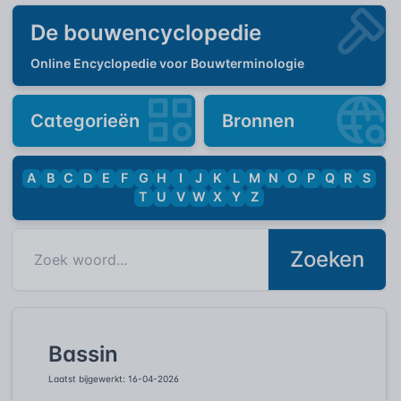
De bouwencyclopedie
Online Encyclopedie voor Bouwterminologie
Categorieën
Bronnen
A
B
C
D
E
F
G
H
I
J
K
L
M
N
O
P
Q
R
S
T
U
V
W
X
Y
Z
Zoeken
Bassin
Laatst bijgewerkt: 16-04-2026