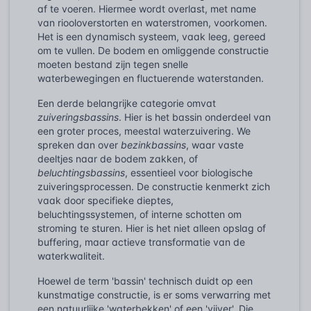
af te voeren. Hiermee wordt overlast, met name
van riooloverstorten en waterstromen, voorkomen.
Het is een dynamisch systeem, vaak leeg, gereed
om te vullen. De bodem en omliggende constructie
moeten bestand zijn tegen snelle
waterbewegingen en fluctuerende waterstanden.
Een derde belangrijke categorie omvat
zuiveringsbassins
. Hier is het bassin onderdeel van
een groter proces, meestal waterzuivering. We
spreken dan over
bezinkbassins
, waar vaste
deeltjes naar de bodem zakken, of
beluchtingsbassins
, essentieel voor biologische
zuiveringsprocessen. De constructie kenmerkt zich
vaak door specifieke dieptes,
beluchtingssystemen, of interne schotten om
stroming te sturen. Hier is het niet alleen opslag of
buffering, maar actieve transformatie van de
waterkwaliteit.
Hoewel de term 'bassin' technisch duidt op een
kunstmatige constructie, is er soms verwarring met
een natuurlijke 'waterbekken' of een 'vijver'. Die