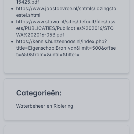
15425.pdf
https://www.joostdevree.nl/shtmls/lozingsto
estel.shtml
https://www.stowa.nl/sites/default/files/ass
ets/PUBLICATIES/Publicaties%202016/STO
WA%202016-05B.pdf
https://kennis.hunzeenaas.nl/index.php?
title=Eigenschap:Bron_van&limit=500&offse
t=650&from=&until=&filter=
Categorieën:
Waterbeheer en Riolering