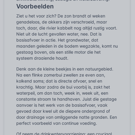
Voorbeelden
Ziet u het voor zich? De zon brandt al weken
genadeloos, de akkers zijn verschroeid, maar
toch, daar, die rivier kabbelt nog altijd rustig voort.
Niet uit de lucht gevallen water, nee. Dat is
basisafvoer in actie. Het grondwater, dat
maanden geleden in de bodem wegzakte, komt nu
gestaag boven, als een stille motor die het
systeem draaiende houdt.
Denk aan de kleine beekjes in een natuurgebied.
Na een flinke zomerbui zwellen ze even aan,
kolkend soms; dat is directe afvoer, snel en
krachtig. Maar zodra de bui voorbij is, zakt het
waterpeil, om dan toch, week in, week uit, een
constante stroom te handhaven. Juist die gestage
aanvoer is het werk van de basisafvoer, vaak
gevoed door kwel uit de diepere ondergrond of
door drainage van omliggende natte gronden. Een
perfect voorbeeld van continue voeding.
Of neem de drinkwatervoorziening: een cruciaal