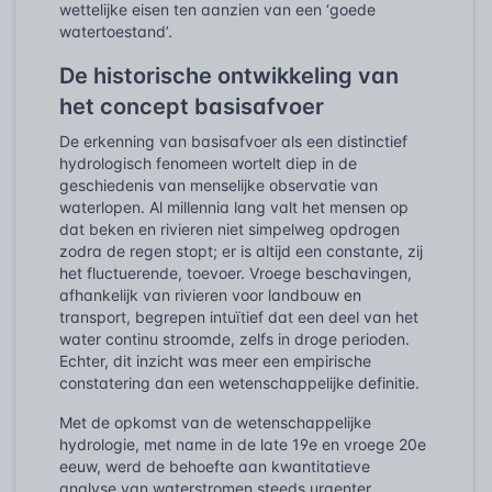
wettelijke eisen ten aanzien van een ‘goede
watertoestand’.
De historische ontwikkeling van
het concept basisafvoer
De erkenning van basisafvoer als een distinctief
hydrologisch fenomeen wortelt diep in de
geschiedenis van menselijke observatie van
waterlopen. Al millennia lang valt het mensen op
dat beken en rivieren niet simpelweg opdrogen
zodra de regen stopt; er is altijd een constante, zij
het fluctuerende, toevoer. Vroege beschavingen,
afhankelijk van rivieren voor landbouw en
transport, begrepen intuïtief dat een deel van het
water continu stroomde, zelfs in droge perioden.
Echter, dit inzicht was meer een empirische
constatering dan een wetenschappelijke definitie.
Met de opkomst van de wetenschappelijke
hydrologie, met name in de late 19e en vroege 20e
eeuw, werd de behoefte aan kwantitatieve
analyse van waterstromen steeds urgenter.