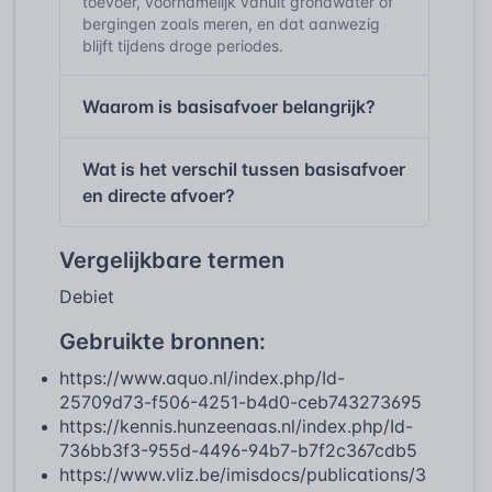
toevoer, voornamelijk vanuit grondwater of
bergingen zoals meren, en dat aanwezig
blijft tijdens droge periodes.
Waarom is basisafvoer belangrijk?
Wat is het verschil tussen basisafvoer
en directe afvoer?
Vergelijkbare termen
Debiet
Gebruikte bronnen:
https://www.aquo.nl/index.php/Id-
25709d73-f506-4251-b4d0-ceb743273695
https://kennis.hunzeenaas.nl/index.php/Id-
736bb3f3-955d-4496-94b7-b7f2c367cdb5
https://www.vliz.be/imisdocs/publications/3