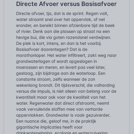
Directe Afvoer versus Basisafvoer
Directe afvoer, tja, dat is de sprint. Regen valt,
water stroomt snel over het oppervlak, of net
eronder, en bereikt binnen afzienbare tijd de beek
of rivier. Denk aan die plassen op straat na een
hevige bui, die via goten razendsnel verdwijnen.
De piek is kort, intens, en dan is het voorbij.
Basisafvoer daarentegen? Dat is de
marathonloper. Het water infiltreert, zakt weg naar
grondwaterlagen of wordt opgeslagen in
moerassen en meren, en levert pas veel later,
gestaag, zijn bijdrage aan de waterloop. Een
constante stroom, zelfs wanneer de zon
wekenlang brandt. Dit tijdsverschil, die volharding
versus die impuls, is niet alleen van belang voor de
kwantiteit maar ook voor de kwaliteit van het
water. Regenwater dat direct afstroomt, neemt
vaak vervuilende stoffen mee van verharde
oppervlakken. Grondwater is vaak gezuiverder.
Een nuance die, geloof me, in de praktijk
gigantische implicaties heeft voor
drinkwaterwinning, ecologie en waterzuivering.