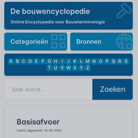
De bouwencyclopedie
Online Encyclopedie voor Bouwterminologie
Categorieën
Bronnen
A
B
C
D
E
F
G
H
I
J
K
L
M
N
O
P
Q
R
S
T
U
V
W
X
Y
Z
Zoeken
Basisafvoer
Laatst bijgewerkt: 16-04-2026