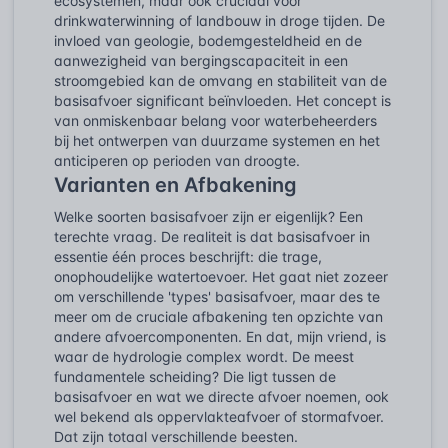
ecosystemen, maar ook cruciaal voor
drinkwaterwinning of landbouw in droge tijden. De
invloed van geologie, bodemgesteldheid en de
aanwezigheid van bergingscapaciteit in een
stroomgebied kan de omvang en stabiliteit van de
basisafvoer significant beïnvloeden. Het concept is
van onmiskenbaar belang voor waterbeheerders
bij het ontwerpen van duurzame systemen en het
anticiperen op perioden van droogte.
Varianten en Afbakening
Welke soorten basisafvoer zijn er eigenlijk? Een
terechte vraag. De realiteit is dat basisafvoer in
essentie één proces beschrijft: die trage,
onophoudelijke watertoevoer. Het gaat niet zozeer
om verschillende 'types' basisafvoer, maar des te
meer om de cruciale afbakening ten opzichte van
andere afvoercomponenten. En dat, mijn vriend, is
waar de hydrologie complex wordt. De meest
fundamentele scheiding? Die ligt tussen de
basisafvoer en wat we directe afvoer noemen, ook
wel bekend als oppervlakteafvoer of stormafvoer.
Dat zijn totaal verschillende beesten.