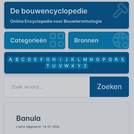
De bouwencyclopedie
Online Encyclopedie voor Bouwterminologie
Categorieën
Bronnen
A
B
C
D
E
F
G
H
I
J
K
L
M
N
O
P
Q
R
S
T
U
V
W
X
Y
Z
Zoeken
Banula
Laatst bijgewerkt: 14-01-2026