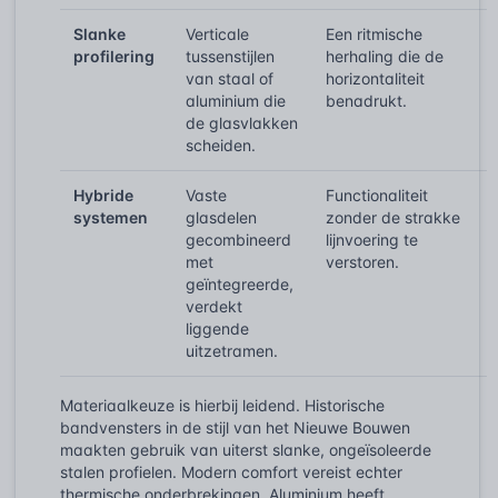
Slanke
Verticale
Een ritmische
profilering
tussenstijlen
herhaling die de
van staal of
horizontaliteit
aluminium die
benadrukt.
de glasvlakken
scheiden.
Hybride
Vaste
Functionaliteit
systemen
glasdelen
zonder de strakke
gecombineerd
lijnvoering te
met
verstoren.
geïntegreerde,
verdekt
liggende
uitzetramen.
Materiaalkeuze is hierbij leidend. Historische
bandvensters in de stijl van het Nieuwe Bouwen
maakten gebruik van uiterst slanke, ongeïsoleerde
stalen profielen. Modern comfort vereist echter
thermische onderbrekingen. Aluminium heeft