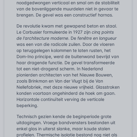
noodgedwongen verticaal en smal om de stabiliteit
van de bovenliggende muurdelen niet in gevaar te
brengen. De gevel was een constructief harnas.
De revolutie kwam met gewapend beton en staal.
Le Corbusier formuleerde in 1927 zijn
cinq points
de l'architecture moderne
. De
fenêtre en longueur
was een van die radicale zuilen. Door de vloeren
op teruggelegen kolommen te laten rusten, het
Dom-Ino principe, werd de buitenwand bevrijd van
haar dragende functie. De gevel transformeerde
tot een niet-dragend scherm. In Nederland
pionierden architecten van het Nieuwe Bouwen,
zoals Brinkman en Van der Vlugt bij de Van
Nellefabriek, met deze nieuwe vrijheid. Glasstroken
konden voortaan ongehinderd de hoek om gaan.
Horizontale continuïteit verving de verticale
beperking.
Technisch gezien kende de beginperiode grote
uitdagingen. Vroege bandvensters bestonden uit
enkel glas in uiterst slanke, maar koude stalen
profielen. Thermische isolatie bestond nog niet als