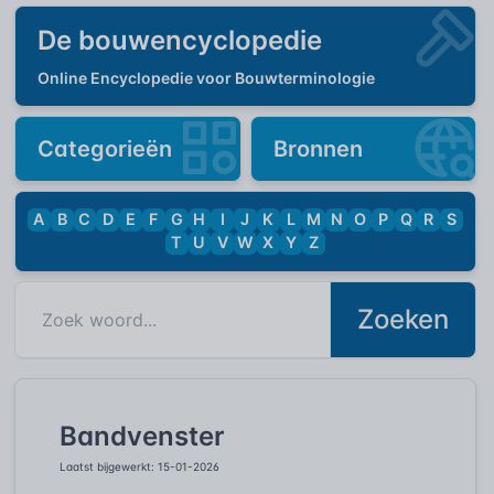
De bouwencyclopedie
Online Encyclopedie voor Bouwterminologie
Categorieën
Bronnen
A
B
C
D
E
F
G
H
I
J
K
L
M
N
O
P
Q
R
S
T
U
V
W
X
Y
Z
Zoeken
Bandvenster
Laatst bijgewerkt: 15-01-2026