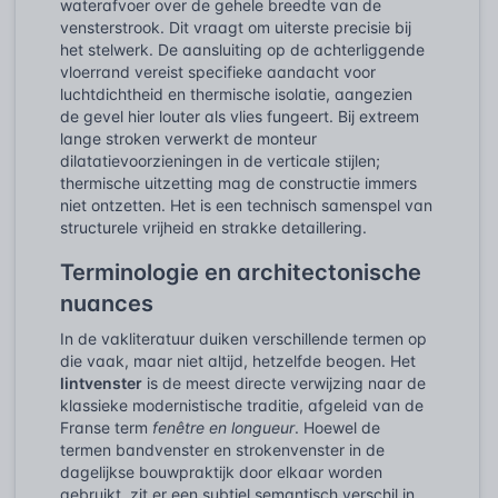
waterafvoer over de gehele breedte van de
vensterstrook. Dit vraagt om uiterste precisie bij
het stelwerk. De aansluiting op de achterliggende
vloerrand vereist specifieke aandacht voor
luchtdichtheid en thermische isolatie, aangezien
de gevel hier louter als vlies fungeert. Bij extreem
lange stroken verwerkt de monteur
dilatatievoorzieningen in de verticale stijlen;
thermische uitzetting mag de constructie immers
niet ontzetten. Het is een technisch samenspel van
structurele vrijheid en strakke detaillering.
Terminologie en architectonische
nuances
In de vakliteratuur duiken verschillende termen op
die vaak, maar niet altijd, hetzelfde beogen. Het
lintvenster
is de meest directe verwijzing naar de
klassieke modernistische traditie, afgeleid van de
Franse term
fenêtre en longueur
. Hoewel de
termen bandvenster en strokenvenster in de
dagelijkse bouwpraktijk door elkaar worden
gebruikt, zit er een subtiel semantisch verschil in