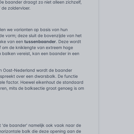
e baander draagt zo niet alleen zichzelf,
de zoldervloer.
iden we varianten op basis van hun
e vorm; deze sluit de bovenzijde van het
rake van een
tussenbaander
. Deze wordt
 of om de kniklengte van extreem hoge
 balken vereist, kan een baander in een
 van Oost-Nederland wordt de baander
 spreekt over een dwarsbalk. De functie
iabele factor. Hoewel eikenhout de standaard
uren, mits de balksectie groot genoeg is om
jst 'de baander' namelijk ook vaak naar de
 horizontale balk die deze opening aan de