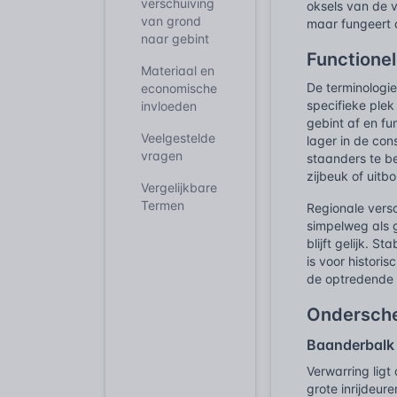
verschuiving
oksels van de v
van grond
maar fungeert 
naar gebint
Functionel
Materiaal en
De terminologi
economische
specifieke plek
invloeden
gebint af en f
Veelgestelde
lager in de co
vragen
staanders te b
zijbeuk of uitb
Vergelijkbare
Termen
Regionale vers
simpelweg als g
blijft gelijk. 
is voor histori
de optredende 
Ondersche
Baanderbalk
Verwarring ligt
grote inrijdeur