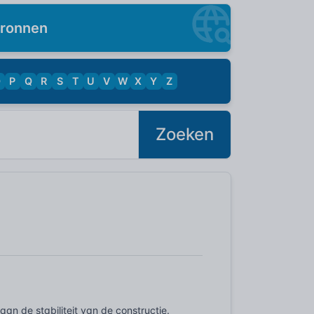
ronnen
O
P
Q
R
S
T
U
V
W
X
Y
Z
Zoeken
an de stabiliteit van de constructie.