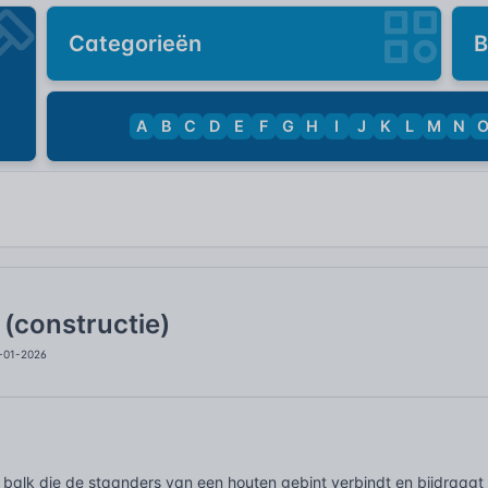
Categorieën
B
A
B
C
D
E
F
G
H
I
J
K
L
M
N
(constructie)
4-01-2026
 balk die de staanders van een houten gebint verbindt en bijdraagt a