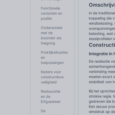
Omschrijv
Functionele
In de traditio
varianten en
koppeling die v
positie
windbelasting. 
Onderscheid
overspanningen
met de
belasting, wat 
baander als
staalprofielen 
toegang
Construct
Praktijksituaties
Integratie in 
en
De realisatie 
toepassingen
samenhangend s
verbinding mees
Kaders voor
moeten exact a
constructieve
stabiliteit van 
veiligheid
Bij het opricht
Restauratie
strakke regie.
en de
gedreven die b
Erfgoedwet
Een secuur proc
De
winddruk op de