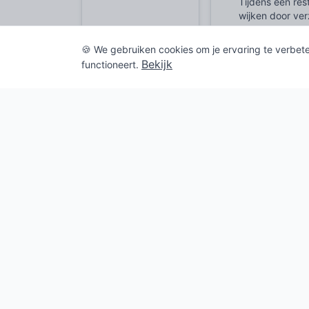
Tijdens een re
wijken door ve
baander en stij
eikenhout zorg
🍪 We gebruiken cookies om je ervaring te verbet
het lood stond 
Bekijk
functioneert.
een onverzette
essentieel deta
Kaders voo
De wet is helde
integriteit van
element als de
Deze normering
typerend zijn 
maar harde be
Bij herbestemm
zoldervloer vo
baander moet i
versterking no
hierbij kijken 