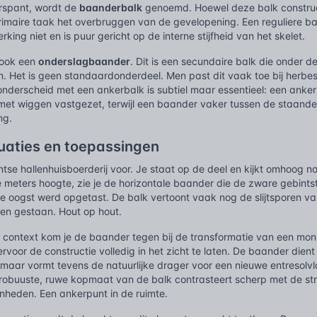
rspant, wordt de
baanderbalk
genoemd. Hoewel deze balk construc
 primaire taak het overbruggen van de gevelopening. Een reguliere b
king niet en is puur gericht op de interne stijfheid van het skelet.
 ook een
onderslagbaander
. Dit is een secundaire balk die onder
 Het is geen standaardonderdeel. Men past dit vaak toe bij herbe
onderscheid met een ankerbalk is subtiel maar essentieel: een anke
met wiggen vastgezet, terwijl een baander vaker tussen de staande
ng.
tuaties en toepassingen
ntse hallenhuisboerderij voor. Je staat op de deel en kijkt omhoog 
 meters hoogte, zie je de horizontale baander die de zware gebintsti
e oogst werd opgetast. De balk vertoont vaak nog de slijtsporen va
n gestaan. Hout op hout.
 context kom je de baander tegen bij de transformatie van een monu
ervoor de constructie volledig in het zicht te laten. De baander dient h
 maar vormt tevens de natuurlijke drager voor een nieuwe entresol
 robuuste, ruwe kopmaat van de balk contrasteert scherp met de s
heden. Een ankerpunt in de ruimte.