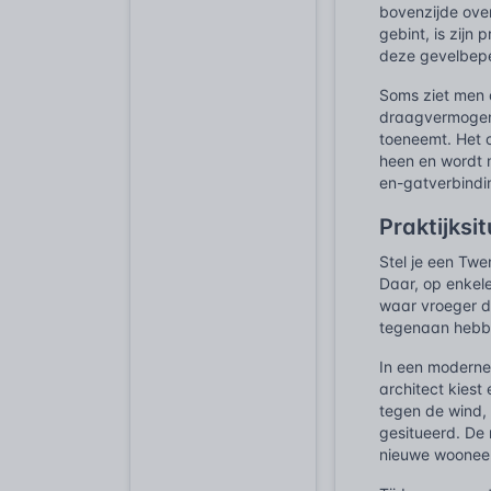
bovenzijde ove
gebint, is zijn
deze gevelbeper
Soms ziet men
draagvermogen.
toeneemt. Het 
heen en wordt 
en-gatverbindi
Praktijksi
Stel je een Twe
Daar, op enkele
waar vroeger d
tegenaan hebbe
In een moderne
architect kiest 
tegen de wind,
gesitueerd. De
nieuwe wooneen