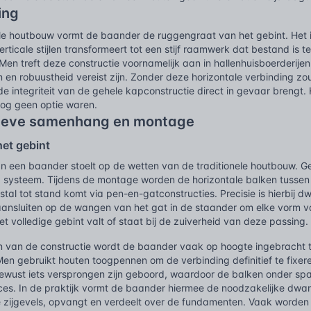
ing
nele houtbouw vormt de baander de ruggengraat van het gebint. Het
erticale stijlen transformeert tot een stijf raamwerk dat bestand i
Men treft deze constructie voornamelijk aan in hallenhuisboerderij
 en robuustheid vereist zijn. Zonder deze horizontale verbinding z
de integriteit van de gehele kapconstructie direct in gevaar brengt.
nog geen optie waren.
ieve samenhang en montage
het gebint
van een baander stoelt op de wetten van de traditionele houtbouw. 
ysteem. Tijdens de montage worden de horizontale balken tussen 
tal tot stand komt via pen-en-gatconstructies. Precisie is hierbij
ansluiten op de wangen van het gat in de staander om elke vorm van
het volledige gebint valt of staat bij de zuiverheid van deze passing.
en van de constructie wordt de baander vaak op hoogte ingebracht tus
 Men gebruikt houten toogpennen om de verbinding definitief te fix
ewust iets versprongen zijn geboord, waardoor de balken onder sp
es. In de praktijk vormt de baander hiermee de noodzakelijke dwars
 zijgevels, opvangt en verdeelt over de fundamenten. Vaak worden