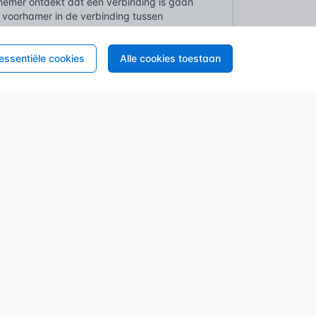
nnemer ontdekt dat een verbinding is gaan
 voorhamer in de verbinding tussen
uchten onder de spanning. Een simpel stukje
ht, waardoor een wand die centimeters uit
nkele schroef. Je ziet de baander daar als
 essentiële cookies
Alle cookies toestaan
e zware kap naar buiten wijken, een
elt dwingende eisen aan de constructieve
 nimmer in het geding mag komen. Voor een
-EN 1995 is hier de norm. Eurocode 5 dus.
de complexe pen-en-gatverbindingen die zo
ngen kunnen weerstaan. Geen giswerk,
huiven de belastingsklassen. Een
ngsvloer met een badkamer van beton. De
ligheidsfactoren. Vaak is een constructieve
ging en bezwijken. Een constructeur zal
ische aantasting door houtrot of insecten.