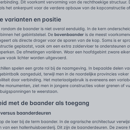
erbinding. Dit voorkomt vervorming van de rechthoekige structuur. D
als het ankerpunt voor de verdere opbouw van de kapconstructie of 
e varianten en positie
e rondom de baander is niet overal eenduidig. In de kern ondersche
 binnen het gebintstelsel. De
bovenbaander
is de meest voorkomend
ungeert als directe drager voor de sporen van de kap. Soms is er sp
nstructie geplaatst, vaak om een extra zoldervloer te ondersteunen
eperken. De afmetingen variëren. Waar een hoofdgebint zware eiken
ouw vaak lichter worden uitgevoerd.
chillen spelen een grote rol bij de naamgeving. In bepaalde delen
ebintbalk aangeduid, terwijl men in de noordelijke provincies vaker
Stabiliteit door verbinding. Het materiaalgebruik is eveneens een var
sche monumenten, ziet men in jongere constructies vaker grenen of v
buigspanningen te weerstaan.
id met de baander als toegang
 versus baanderdeuren
 op de loer bij de term baander. In de agrarische architectuur verwi
en van een hallenhuisboerderij. Dit zijn de baanderdeuren. De zware