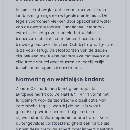
In een schaduwrijke patio vormt de azulejo een
lambrisering langs een witgepleisterde muur. De
tegels voorkomen vlekken door opspattend water
van de centrale fontein. Functioneel. Maar ook
esthetisch: het glazuur breekt het weinige
binnenvallende licht en reflecteert een koele,
blauwe gloed over de vloer. Ook bij trappartijen zie
je ze vaak terug. De stootborden van de treden
zijn bekleed met kleine decoratieve motieven die
elke trede visueel accentueren en tegelijkertijd
beschermen tegen schoenstrepen.
Normering en wettelijke kaders
Zonder CE-markering komt geen tegel de
Europese markt op. De NEN-EN 14411 vormt het
fundament voor de technische classificatie van
keramische tegels, waarbij de azulejo wordt
getoetst op wateropname, buigsterkte en
slijtweerstand. Wateropname bepaalt alles. Voor
buitengevels is vorstbestendigheid een harde eis
binnen deze norm; de scherf moet immers bestand