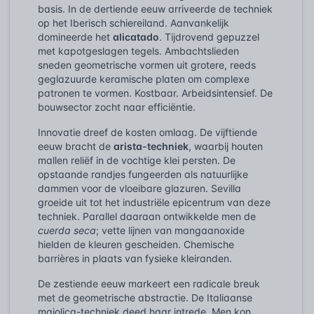
basis. In de dertiende eeuw arriveerde de techniek
op het Iberisch schiereiland. Aanvankelijk
domineerde het
alicatado
. Tijdrovend gepuzzel
met kapotgeslagen tegels. Ambachtslieden
sneden geometrische vormen uit grotere, reeds
geglazuurde keramische platen om complexe
patronen te vormen. Kostbaar. Arbeidsintensief. De
bouwsector zocht naar efficiëntie.
Innovatie dreef de kosten omlaag. De vijftiende
eeuw bracht de
arista-techniek
, waarbij houten
mallen reliëf in de vochtige klei persten. De
opstaande randjes fungeerden als natuurlijke
dammen voor de vloeibare glazuren. Sevilla
groeide uit tot het industriële epicentrum van deze
techniek. Parallel daaraan ontwikkelde men de
cuerda seca
; vette lijnen van mangaanoxide
hielden de kleuren gescheiden. Chemische
barrières in plaats van fysieke kleiranden.
De zestiende eeuw markeert een radicale breuk
met de geometrische abstractie. De Italiaanse
majolica-techniek deed haar intrede. Men kon