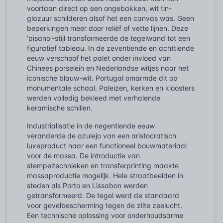
voortaan direct op een ongebakken, wit tin-
glazuur schilderen alsof het een canvas was. Geen
beperkingen meer door reliëf of vette lijnen. Deze
'pisano'-stijl transformeerde de tegelwand tot een
figuratief tableau. In de zeventiende en achttiende
eeuw verschoof het palet onder invloed van
Chinees porselein en Nederlandse witjes naar het
iconische blauw-wit. Portugal omarmde dit op
monumentale schaal. Paleizen, kerken en kloosters
werden volledig bekleed met verhalende
keramische schillen.
Industrialisatie in de negentiende eeuw
veranderde de azulejo van een aristocratisch
luxeproduct naar een functioneel bouwmateriaal
voor de massa. De introductie van
stempeltechnieken en transferprinting maakte
massaproductie mogelijk. Hele straatbeelden in
steden als Porto en Lissabon werden
getransformeerd. De tegel werd de standaard
voor gevelbescherming tegen de zilte zeelucht.
Een technische oplossing voor onderhoudsarme