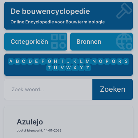
De bouwencyclopedie
Online Encyclopedie voor Bouwterminologie
Categorieën
Bronnen
A
B
C
D
E
F
G
H
I
J
K
L
M
N
O
P
Q
R
S
T
U
V
W
X
Y
Z
Zoeken
Azulejo
Laatst bijgewerkt: 14-01-2026