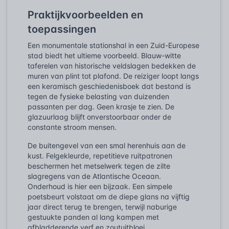
Praktijkvoorbeelden en
toepassingen
Een monumentale stationshal in een Zuid-Europese
stad biedt het ultieme voorbeeld. Blauw-witte
taferelen van historische veldslagen bedekken de
muren van plint tot plafond. De reiziger loopt langs
een keramisch geschiedenisboek dat bestand is
tegen de fysieke belasting van duizenden
passanten per dag. Geen krasje te zien. De
glazuurlaag blijft onverstoorbaar onder de
constante stroom mensen.
De buitengevel van een smal herenhuis aan de
kust. Felgekleurde, repetitieve ruitpatronen
beschermen het metselwerk tegen de zilte
slagregens van de Atlantische Oceaan.
Onderhoud is hier een bijzaak. Een simpele
poetsbeurt volstaat om de diepe glans na vijftig
jaar direct terug te brengen, terwijl naburige
gestuukte panden al lang kampen met
afbladderende verf en zoutuitbloei.