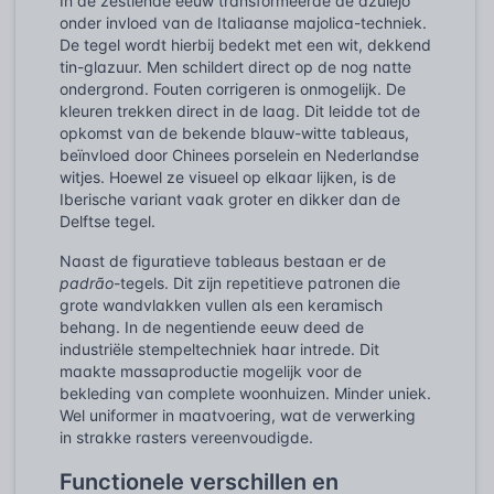
In de zestiende eeuw transformeerde de azulejo
onder invloed van de Italiaanse majolica-techniek.
De tegel wordt hierbij bedekt met een wit, dekkend
tin-glazuur. Men schildert direct op de nog natte
ondergrond. Fouten corrigeren is onmogelijk. De
kleuren trekken direct in de laag. Dit leidde tot de
opkomst van de bekende blauw-witte tableaus,
beïnvloed door Chinees porselein en Nederlandse
witjes. Hoewel ze visueel op elkaar lijken, is de
Iberische variant vaak groter en dikker dan de
Delftse tegel.
Naast de figuratieve tableaus bestaan er de
padrão
-tegels. Dit zijn repetitieve patronen die
grote wandvlakken vullen als een keramisch
behang. In de negentiende eeuw deed de
industriële stempeltechniek haar intrede. Dit
maakte massaproductie mogelijk voor de
bekleding van complete woonhuizen. Minder uniek.
Wel uniformer in maatvoering, wat de verwerking
in strakke rasters vereenvoudigde.
Functionele verschillen en