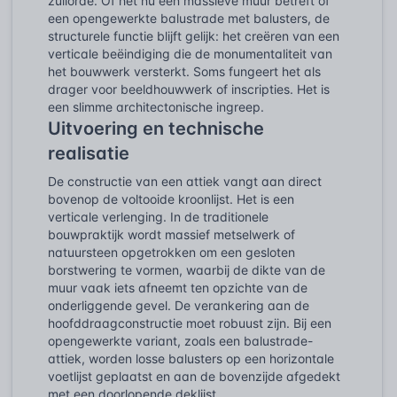
zuilorde. Of het nu een massieve muur betreft of
een opengewerkte balustrade met balusters, de
structurele functie blijft gelijk: het creëren van een
verticale beëindiging die de monumentaliteit van
het bouwwerk versterkt. Soms fungeert het als
drager voor beeldhouwwerk of inscripties. Het is
een slimme architectonische ingreep.
Uitvoering en technische
realisatie
De constructie van een attiek vangt aan direct
bovenop de voltooide kroonlijst. Het is een
verticale verlenging. In de traditionele
bouwpraktijk wordt massief metselwerk of
natuursteen opgetrokken om een gesloten
borstwering te vormen, waarbij de dikte van de
muur vaak iets afneemt ten opzichte van de
onderliggende gevel. De verankering aan de
hoofddraagconstructie moet robuust zijn. Bij een
opengewerkte variant, zoals een balustrade-
attiek, worden losse balusters op een horizontale
voetlijst geplaatst en aan de bovenzijde afgedekt
met een doorlopende deklijst.