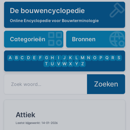
De bouwencyclopedie
Online Encyclopedie voor Bouwterminologie
Categorieën
Bronnen
A
B
C
D
E
F
G
H
I
J
K
L
M
N
O
P
Q
R
S
T
U
V
W
X
Y
Z
Zoeken
Attiek
Laatst bijgewerkt: 14-01-2026