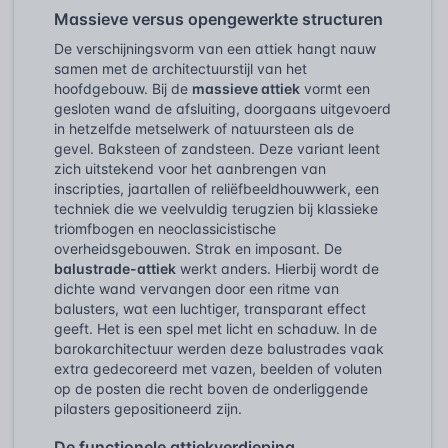
Massieve versus opengewerkte structuren
De verschijningsvorm van een attiek hangt nauw
samen met de architectuurstijl van het
hoofdgebouw. Bij de
massieve attiek
vormt een
gesloten wand de afsluiting, doorgaans uitgevoerd
in hetzelfde metselwerk of natuursteen als de
gevel. Baksteen of zandsteen. Deze variant leent
zich uitstekend voor het aanbrengen van
inscripties, jaartallen of reliëfbeeldhouwwerk, een
techniek die we veelvuldig terugzien bij klassieke
triomfbogen en neoclassicistische
overheidsgebouwen. Strak en imposant. De
balustrade-attiek
werkt anders. Hierbij wordt de
dichte wand vervangen door een ritme van
balusters, wat een luchtiger, transparant effect
geeft. Het is een spel met licht en schaduw. In de
barokarchitectuur werden deze balustrades vaak
extra gedecoreerd met vazen, beelden of voluten
op de posten die recht boven de onderliggende
pilasters gepositioneerd zijn.
De functionele attiekverdieping