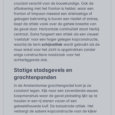
cruciaal verschil voor de bouwkundige. Ook de
afbakening met het fronton is helder; waar een
fronton of timpaan meestal een driehoekige of
gebogen bekroning is boven een risaliet of entree,
loopt de attiek vaak over de gehele breedte van
de gevel door. Horizontale continuïteit staat hierbij
centraal. Soms fungeert een attiek als een visueel
'voetstuk' voor een hoger gelegen kapconstructie,
waarbij de term
schijnattiek
wordt gebruikt als de
muur enkel voor het zicht is opgetrokken zonder
enige constructieve noodzaak voor het
achterliggende dak.
Statige stadsgevels en
grachtenpanden
In de Amsterdamse grachtengordel kom je ze
constant tegen. Kijk naar een zeventiende-eeuws
koopmanshuis waar de gevel plotseling lijkt op te
houden in een rij stenen vazen of een
gebeeldhouwde kuif. De balustrade-attiek. Het
verbergt de sobere kapconstructie voor de kijker