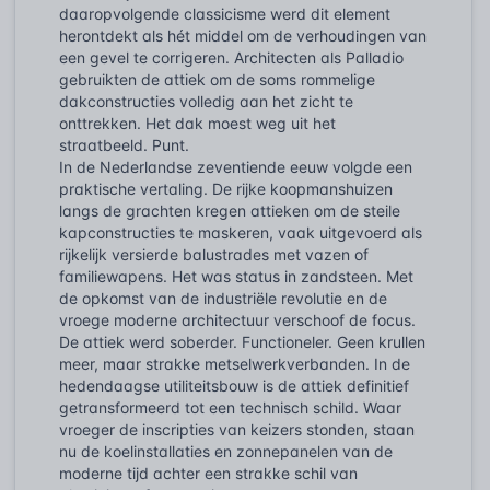
daaropvolgende classicisme werd dit element
herontdekt als hét middel om de verhoudingen van
een gevel te corrigeren. Architecten als Palladio
gebruikten de attiek om de soms rommelige
dakconstructies volledig aan het zicht te
onttrekken. Het dak moest weg uit het
straatbeeld. Punt.
In de Nederlandse zeventiende eeuw volgde een
praktische vertaling. De rijke koopmanshuizen
langs de grachten kregen attieken om de steile
kapconstructies te maskeren, vaak uitgevoerd als
rijkelijk versierde balustrades met vazen of
familiewapens. Het was status in zandsteen. Met
de opkomst van de industriële revolutie en de
vroege moderne architectuur verschoof de focus.
De attiek werd soberder. Functioneler. Geen krullen
meer, maar strakke metselwerkverbanden. In de
hedendaagse utiliteitsbouw is de attiek definitief
getransformeerd tot een technisch schild. Waar
vroeger de inscripties van keizers stonden, staan
nu de koelinstallaties en zonnepanelen van de
moderne tijd achter een strakke schil van