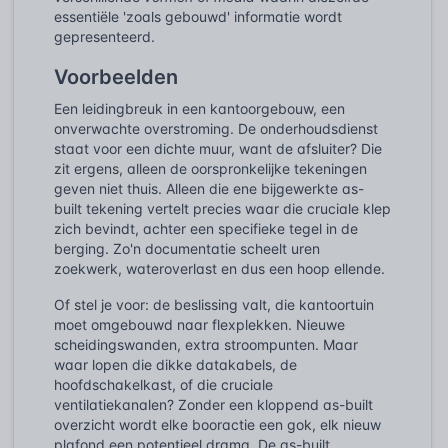
essentiële 'zoals gebouwd' informatie wordt
gepresenteerd.
Voorbeelden
Een leidingbreuk in een kantoorgebouw, een
onverwachte overstroming. De onderhoudsdienst
staat voor een dichte muur, want de afsluiter? Die
zit ergens, alleen de oorspronkelijke tekeningen
geven niet thuis. Alleen die ene bijgewerkte as-
built tekening vertelt precies waar die cruciale klep
zich bevindt, achter een specifieke tegel in de
berging. Zo'n documentatie scheelt uren
zoekwerk, wateroverlast en dus een hoop ellende.
Of stel je voor: de beslissing valt, die kantoortuin
moet omgebouwd naar flexplekken. Nieuwe
scheidingswanden, extra stroompunten. Maar
waar lopen die dikke datakabels, de
hoofdschakelkast, of die cruciale
ventilatiekanalen? Zonder een kloppend as-built
overzicht wordt elke booractie een gok, elk nieuw
plafond een potentieel drama. De as-built