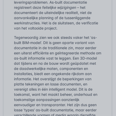
leveringsproblemen. As-built documentatie
registreert deze
feitelijke wijzigingen
– het
documenteert de uiteindelijke realiteit, niet de
aanvankelijke planning of de tussenliggende
werkinstructies. Het is de sluitsteen, de verificatie
van het voltooide project.
Tegenwoordig zien we ook steeds vaker het 'as-
built BIM-model'. Dit is geen aparte variant van
documentatie in de traditionele zin, maar eerder
een uiterst efficiënte en geïntegreerde methode om
as-built informatie vast te leggen. Een 3D-model
dat tijdens en na de bouw wordt geüpdatet met
de daadwerkelijke maten, componenten en
installaties, biedt een ongekende rijkdom aan
informatie. Het overstijgt de beperkingen van
platte tekeningen en losse documenten, en
verenigt alles in één intelligent model. Dit is de
toekomst, want het maakt beheer, onderhoud en
toekomstige aanpassingen aanzienlijk
eenvoudiger en transparanter. Het zijn dus geen
losse 'types' as-built documentatie, maar eerder
verschillende
vormen
of
media
waarin diezelfde