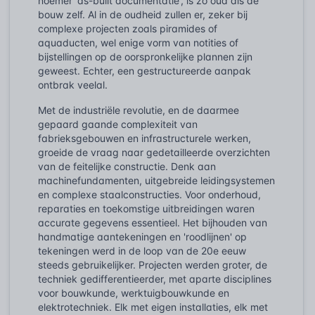
noemer 'as-built documentatie', is zo oud als de
bouw zelf. Al in de oudheid zullen er, zeker bij
complexe projecten zoals piramides of
aquaducten, wel enige vorm van notities of
bijstellingen op de oorspronkelijke plannen zijn
geweest. Echter, een gestructureerde aanpak
ontbrak veelal.
Met de industriële revolutie, en de daarmee
gepaard gaande complexiteit van
fabrieksgebouwen en infrastructurele werken,
groeide de vraag naar gedetailleerde overzichten
van de feitelijke constructie. Denk aan
machinefundamenten, uitgebreide leidingsystemen
en complexe staalconstructies. Voor onderhoud,
reparaties en toekomstige uitbreidingen waren
accurate gegevens essentieel. Het bijhouden van
handmatige aantekeningen en 'roodlijnen' op
tekeningen werd in de loop van de 20e eeuw
steeds gebruikelijker. Projecten werden groter, de
techniek gedifferentieerder, met aparte disciplines
voor bouwkunde, werktuigbouwkunde en
elektrotechniek. Elk met eigen installaties, elk met