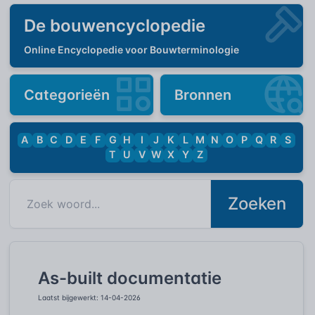
De bouwencyclopedie
Online Encyclopedie voor Bouwterminologie
Categorieën
Bronnen
A
B
C
D
E
F
G
H
I
J
K
L
M
N
O
P
Q
R
S
T
U
V
W
X
Y
Z
Zoeken
As-built documentatie
Laatst bijgewerkt: 14-04-2026