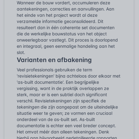
Wanneer de bouw vordert, accumuleren deze
aantekeningen, correcties en aanvullingen. Aan
het einde van het project wordt al deze
verzamelde informatie geconsolideerd. Dit
resulteert dan in één coherente set documenten
die de werkelijke bouwstatus van het object
onweerlegbaar vastlegt. Dit proces is doorlopend
en integraal, geen eenmalige handeling aan het
slot.
Varianten en afbakening
Veel professionals gebruiken de term
'revisietekeningen' bijna achteloos door elkaar met
'as-built documentatie'. Een begrijpelijke
vergissing, want in de praktijk overlappen ze
sterk, maar er is een subtiel doch significant
verschil. Revisietekeningen zijn specifiek de
tekeningen
die zijn aangepast om de uiteindelijke
situatie weer te geven; ze vormen een cruciaal
onderdeel van de as-built set. As-built
documentatie is echter een veel breder concept.
Het omvat méér dan alleen tekeningen. Denk
hierbij aan bijvoorbeeld gedetailleerde rapporten