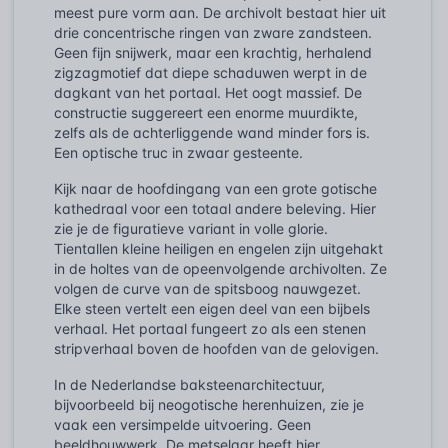
meest pure vorm aan. De archivolt bestaat hier uit
drie concentrische ringen van zware zandsteen.
Geen fijn snijwerk, maar een krachtig, herhalend
zigzagmotief dat diepe schaduwen werpt in de
dagkant van het portaal. Het oogt massief. De
constructie suggereert een enorme muurdikte,
zelfs als de achterliggende wand minder fors is.
Een optische truc in zwaar gesteente.
Kijk naar de hoofdingang van een grote gotische
kathedraal voor een totaal andere beleving. Hier
zie je de figuratieve variant in volle glorie.
Tientallen kleine heiligen en engelen zijn uitgehakt
in de holtes van de opeenvolgende archivolten. Ze
volgen de curve van de spitsboog nauwgezet.
Elke steen vertelt een eigen deel van een bijbels
verhaal. Het portaal fungeert zo als een stenen
stripverhaal boven de hoofden van de gelovigen.
In de Nederlandse baksteenarchitectuur,
bijvoorbeeld bij neogotische herenhuizen, zie je
vaak een versimpelde uitvoering. Geen
beeldhouwwerk. De metselaar heeft hier