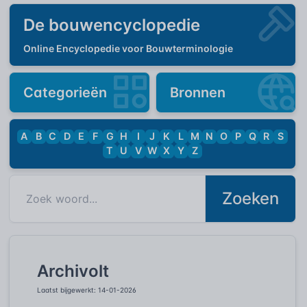
De bouwencyclopedie
Online Encyclopedie voor Bouwterminologie
Categorieën
Bronnen
A
B
C
D
E
F
G
H
I
J
K
L
M
N
O
P
Q
R
S
T
U
V
W
X
Y
Z
Zoeken
Archivolt
Laatst bijgewerkt: 14-01-2026