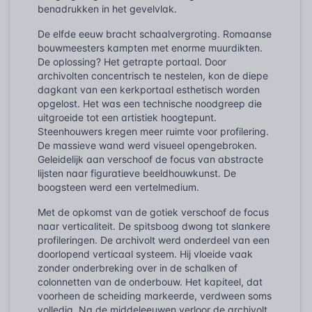
benadrukken in het gevelvlak.
De elfde eeuw bracht schaalvergroting. Romaanse
bouwmeesters kampten met enorme muurdikten.
De oplossing? Het getrapte portaal. Door
archivolten concentrisch te nestelen, kon de diepe
dagkant van een kerkportaal esthetisch worden
opgelost. Het was een technische noodgreep die
uitgroeide tot een artistiek hoogtepunt.
Steenhouwers kregen meer ruimte voor profilering.
De massieve wand werd visueel opengebroken.
Geleidelijk aan verschoof de focus van abstracte
lijsten naar figuratieve beeldhouwkunst. De
boogsteen werd een vertelmedium.
Met de opkomst van de gotiek verschoof de focus
naar verticaliteit. De spitsboog dwong tot slankere
profileringen. De archivolt werd onderdeel van een
doorlopend verticaal systeem. Hij vloeide vaak
zonder onderbreking over in de schalken of
colonnetten van de onderbouw. Het kapiteel, dat
voorheen de scheiding markeerde, verdween soms
volledig. Na de middeleeuwen verloor de archivolt