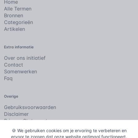
Home
Alle Termen
Bronnen
Categorieën
Artikelen
Extra informatie
Over ons initiatief
Contact
Samenwerken
Faq
Overige
Gebruiksvoorwaarden
Disclaimer
Privacy Statement
Cookies
🍪 We gebruiken cookies om je ervaring te verbeteren en
ervoor te zorgen dat onze website optimaal functioneert.