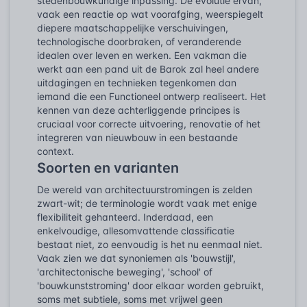
stedenbouwkundige inpassing. De evolutie ervan,
vaak een reactie op wat voorafging, weerspiegelt
diepere maatschappelijke verschuivingen,
technologische doorbraken, of veranderende
idealen over leven en werken. Een vakman die
werkt aan een pand uit de Barok zal heel andere
uitdagingen en technieken tegenkomen dan
iemand die een Functioneel ontwerp realiseert. Het
kennen van deze achterliggende principes is
cruciaal voor correcte uitvoering, renovatie of het
integreren van nieuwbouw in een bestaande
context.
Soorten en varianten
De wereld van architectuurstromingen is zelden
zwart-wit; de terminologie wordt vaak met enige
flexibiliteit gehanteerd. Inderdaad, een
enkelvoudige, allesomvattende classificatie
bestaat niet, zo eenvoudig is het nu eenmaal niet.
Vaak zien we dat synoniemen als 'bouwstijl',
'architectonische beweging', 'school' of
'bouwkunststroming' door elkaar worden gebruikt,
soms met subtiele, soms met vrijwel geen