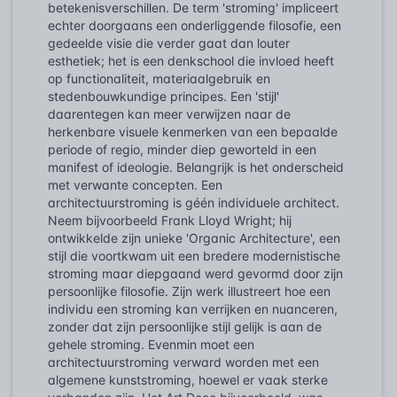
betekenisverschillen. De term 'stroming' impliceert
echter doorgaans een onderliggende filosofie, een
gedeelde visie die verder gaat dan louter
esthetiek; het is een denkschool die invloed heeft
op functionaliteit, materiaalgebruik en
stedenbouwkundige principes. Een 'stijl'
daarentegen kan meer verwijzen naar de
herkenbare visuele kenmerken van een bepaalde
periode of regio, minder diep geworteld in een
manifest of ideologie. Belangrijk is het onderscheid
met verwante concepten. Een
architectuurstroming is géén individuele architect.
Neem bijvoorbeeld Frank Lloyd Wright; hij
ontwikkelde zijn unieke 'Organic Architecture', een
stijl die voortkwam uit een bredere modernistische
stroming maar diepgaand werd gevormd door zijn
persoonlijke filosofie. Zijn werk illustreert hoe een
individu een stroming kan verrijken en nuanceren,
zonder dat zijn persoonlijke stijl gelijk is aan de
gehele stroming. Evenmin moet een
architectuurstroming verward worden met een
algemene kunststroming, hoewel er vaak sterke