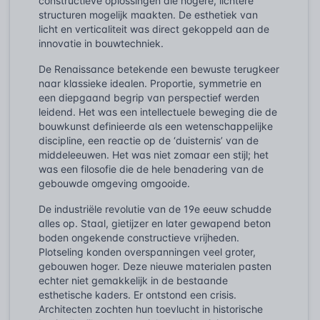
constructieve oplossingen die hogere, lichtere
structuren mogelijk maakten. De esthetiek van
licht en verticaliteit was direct gekoppeld aan de
innovatie in bouwtechniek.
De Renaissance betekende een bewuste terugkeer
naar klassieke idealen. Proportie, symmetrie en
een diepgaand begrip van perspectief werden
leidend. Het was een intellectuele beweging die de
bouwkunst definieerde als een wetenschappelijke
discipline, een reactie op de ‘duisternis’ van de
middeleeuwen. Het was niet zomaar een stijl; het
was een filosofie die de hele benadering van de
gebouwde omgeving omgooide.
De industriële revolutie van de 19e eeuw schudde
alles op. Staal, gietijzer en later gewapend beton
boden ongekende constructieve vrijheden.
Plotseling konden overspanningen veel groter,
gebouwen hoger. Deze nieuwe materialen pasten
echter niet gemakkelijk in de bestaande
esthetische kaders. Er ontstond een crisis.
Architecten zochten hun toevlucht in historische