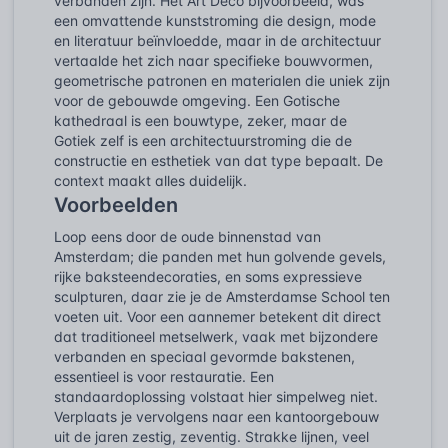
verbanden zijn. Het Art Deco bijvoorbeeld, was
een omvattende kunststroming die design, mode
en literatuur beïnvloedde, maar in de architectuur
vertaalde het zich naar specifieke bouwvormen,
geometrische patronen en materialen die uniek zijn
voor de gebouwde omgeving. Een Gotische
kathedraal is een bouwtype, zeker, maar de
Gotiek zelf is een architectuurstroming die de
constructie en esthetiek van dat type bepaalt. De
context maakt alles duidelijk.
Voorbeelden
Loop eens door de oude binnenstad van
Amsterdam; die panden met hun golvende gevels,
rijke baksteendecoraties, en soms expressieve
sculpturen, daar zie je de Amsterdamse School ten
voeten uit. Voor een aannemer betekent dit direct
dat traditioneel metselwerk, vaak met bijzondere
verbanden en speciaal gevormde bakstenen,
essentieel is voor restauratie. Een
standaardoplossing volstaat hier simpelweg niet.
Verplaats je vervolgens naar een kantoorgebouw
uit de jaren zestig, zeventig. Strakke lijnen, veel