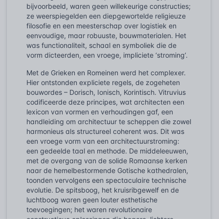
bijvoorbeeld, waren geen willekeurige constructies;
ze weerspiegelden een diepgewortelde religieuze
filosofie en een meesterschap over logistiek en
eenvoudige, maar robuuste, bouwmaterialen. Het
was functionaliteit, schaal en symboliek die de
vorm dicteerden, een vroege, impliciete ‘stroming’.
Met de Grieken en Romeinen werd het complexer.
Hier ontstonden expliciete regels, de zogeheten
bouwordes – Dorisch, Ionisch, Korintisch. Vitruvius
codificeerde deze principes, wat architecten een
lexicon van vormen en verhoudingen gaf, een
handleiding om architectuur te scheppen die zowel
harmonieus als structureel coherent was. Dit was
een vroege vorm van een architectuurstroming:
een gedeelde taal en methode. De middeleeuwen,
met de overgang van de solide Romaanse kerken
naar de hemelbestormende Gotische kathedralen,
toonden vervolgens een spectaculaire technische
evolutie. De spitsboog, het kruisribgewelf en de
luchtboog waren geen louter esthetische
toevoegingen; het waren revolutionaire