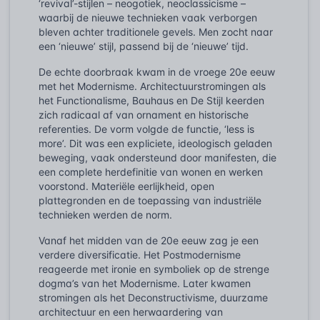
‘revival’-stijlen – neogotiek, neoclassicisme –
waarbij de nieuwe technieken vaak verborgen
bleven achter traditionele gevels. Men zocht naar
een ‘nieuwe’ stijl, passend bij de ‘nieuwe’ tijd.
De echte doorbraak kwam in de vroege 20e eeuw
met het Modernisme. Architectuurstromingen als
het Functionalisme, Bauhaus en De Stijl keerden
zich radicaal af van ornament en historische
referenties. De vorm volgde de functie, ‘less is
more’. Dit was een expliciete, ideologisch geladen
beweging, vaak ondersteund door manifesten, die
een complete herdefinitie van wonen en werken
voorstond. Materiële eerlijkheid, open
plattegronden en de toepassing van industriële
technieken werden de norm.
Vanaf het midden van de 20e eeuw zag je een
verdere diversificatie. Het Postmodernisme
reageerde met ironie en symboliek op de strenge
dogma’s van het Modernisme. Later kwamen
stromingen als het Deconstructivisme, duurzame
architectuur en een herwaardering van