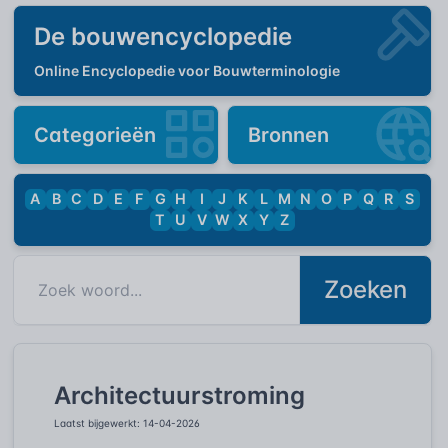
De bouwencyclopedie
Online Encyclopedie voor Bouwterminologie
Categorieën
Bronnen
A
B
C
D
E
F
G
H
I
J
K
L
M
N
O
P
Q
R
S
T
U
V
W
X
Y
Z
Zoeken
Architectuurstroming
Laatst bijgewerkt: 14-04-2026